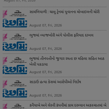
August 07, Fri, 2026
સામખિયાળી : ચાલુ ટ્રેનમાં યુવાનના મોબાઇલની ચોરી
August 07, Fri, 2026
ભુજમાં વ્યાજખોરી અંગે પોલીસ ફરિયાદ દાખલ
August 07, Fri, 2026
ભુજમાં તીનપત્તીનો જુગાર રમતા છ મહિલા સહિત આઠ
ખેલી પકડાયા
August 07, Fri, 2026
સાડાઉ હત્યા કેસમાં આરોપીઓ નિર્દોષ
August 07, Fri, 2026
કનૈયાબે અને લેરની કંપનીમાં કામ દરમ્યાન અકસ્માતમાં બે