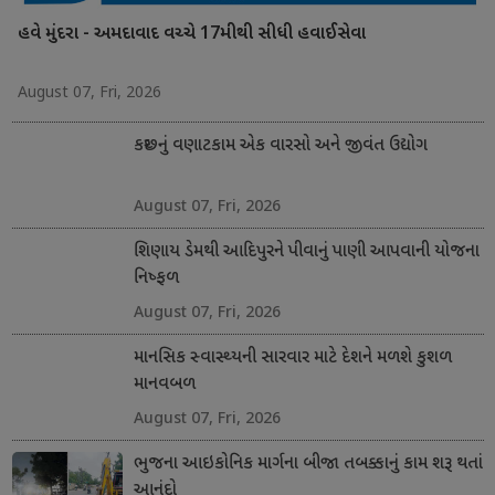
હવે મુંદરા - અમદાવાદ વચ્ચે 17મીથી સીધી હવાઈસેવા
August 07, Fri, 2026
કચ્છનું વણાટકામ એક વારસો અને જીવંત ઉદ્યોગ
August 07, Fri, 2026
શિણાય ડેમથી આદિપુરને પીવાનું પાણી આપવાની યોજના
નિષ્ફળ
August 07, Fri, 2026
માનસિક સ્વાસ્થ્યની સારવાર માટે દેશને મળશે કુશળ
માનવબળ
August 07, Fri, 2026
ભુજના આઇકોનિક માર્ગના બીજા તબક્કાનું કામ શરૂ થતાં
આનંદો