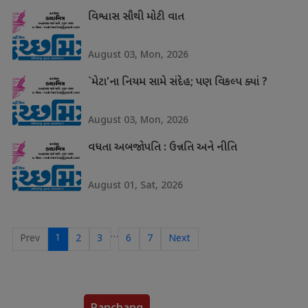
વિશ્વાસ સૌથી મોટી વાત
August 03, Mon, 2026
`મેટા'ના નિયમ સામે સંદેહ; પણ વિકલ્પ ક્યાં ?
August 03, Mon, 2026
વધતા અબજોપતિ : ઉન્નતિ અને નીતિ
August 01, Sat, 2026
…
1
Prev
2
3
6
7
Next
Panchang