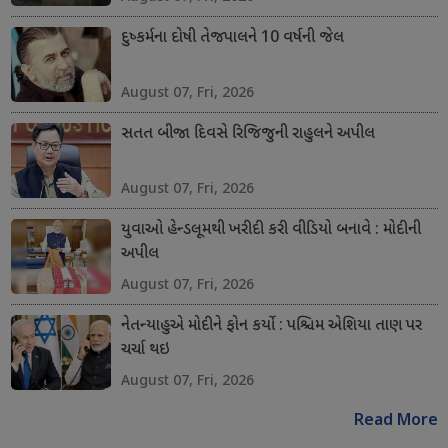
દુષ્કર્મના દોષી તેજપાલને 10 વર્ષની જેલ
August 07, Fri, 2026
સતત બીજા દિવસે રિજિજુની રાહુલને અપીલ
August 07, Fri, 2026
યુવાઓ હેન્ડલૂમથી ખરીદી કરી વીડિયો બનાવે : મોદીની
અપીલ
August 07, Fri, 2026
નેતન્યાહુએ મોદીને ફોન કર્યો : પશ્ચિમ એશિયા તાણ પર
ચર્ચા થઇ
August 07, Fri, 2026
Read More