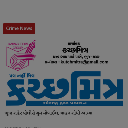
Crime News
ભુજ શહેર પોલીસે ગુમ મોબાઈલ, વાહન શોધી આપ્યા