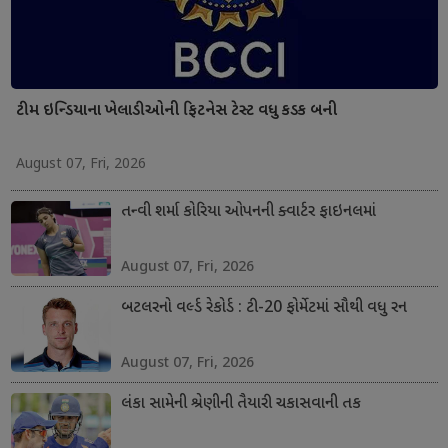
ટીમ ઇન્ડિયાના ખેલાડીઓની ફિટનેસ ટેસ્ટ વધુ કડક બની
August 07, Fri, 2026
તન્વી શર્મા કોરિયા ઓપનની ક્વાર્ટર ફાઇનલમાં
August 07, Fri, 2026
બટલરનો વર્લ્ડ રેકોર્ડ : ટી-20 ફોર્મેટમાં સૌથી વધુ રન
August 07, Fri, 2026
લંકા સામેની શ્રેણીની તૈયારી ચકાસવાની તક