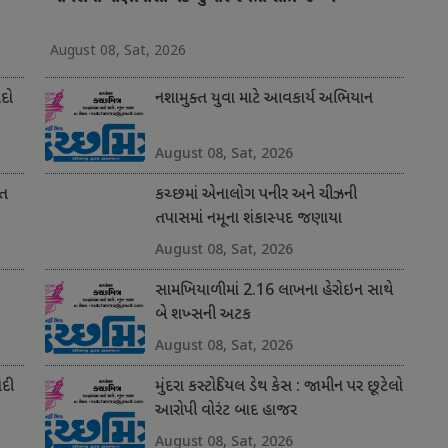
August 08, Sat, 2026
ોદો
નશામુક્ત યુવા માટે આવકાર્ય અભિયાન
August 08, Sat, 2026
ાત
કચ્છમાં એનાલોગ પનીર અને ચીઝની
તપાસમાં નમૂના શંકાસ્પદ જણાયા
August 08, Sat, 2026
સામખિયાળીમાં 2.16 લાખના હેરોઇન સાથે
બે શખ્સની અટક
August 08, Sat, 2026
ોદી
મુંદરા કસ્ટોડિયલ ડેથ કેસ : જામીન પર છૂટેલો
આરોપી વોરંટ બાદ હાજર
August 08, Sat, 2026