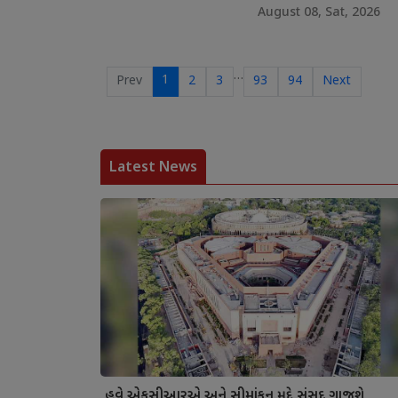
August 08, Sat, 2026
…
1
Prev
2
3
93
94
Next
Latest News
હવે એફસીઆરએ અને સીમાંકન મુદ્દે સંસદ ગાજશે