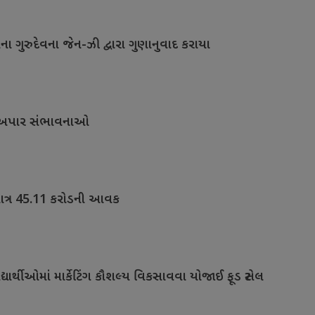
 ગુરુદેવના જેન-ઝી દ્વારા ગુણાનુવાદ કરાયા
રીની અપાર સંભાવનાઓ
 માત્ર 45.11 કરોડની આવક
યાર્થીઓમાં માર્કેટિંગ કૌશલ્ય વિકસાવવા યોજાઈ ફૂડ સ્ટોલ