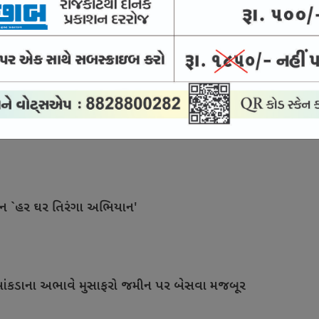
ડની કેશ ક્રેડિટ લોન
ક પ્રસંગોને દીપાવે છે
ાન `હર ઘર તિરંગા અભિયાન'
ે બાંકડાના અભાવે મુસાફરો જમીન પર બેસવા મજબૂર