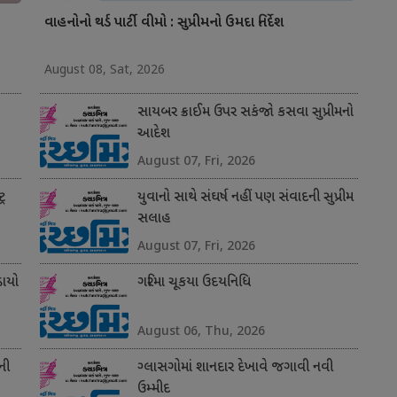
વાહનોનો થર્ડ પાર્ટી વીમો : સુપ્રીમનો ઉમદા નિર્દેશ
August 08, Sat, 2026
સાયબર ક્રાઈમ ઉપર સકંજો કસવા સુપ્રીમનો
આદેશ
August 07, Fri, 2026
્ર
યુવાનો સાથે સંઘર્ષ નહીં પણ સંવાદની સુપ્રીમ
સલાહ
August 07, Fri, 2026
ાયો
ગરિમા ચૂકયા ઉદયનિધિ
August 06, Thu, 2026
ની
ગ્લાસગોમાં શાનદાર દેખાવે જગાવી નવી
ઉમ્મીદ