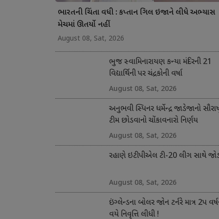
ભારતની ચિંતા વધી : કપ્તાન ગિલ ઇજાને લીધે અભ્યાસ
મેચમાં ઊતર્યો નહીં
August 08, Sat, 2026
ભુજ સ્વામિનારાયણ કન્યા મંદિરની 21
વિદ્યાર્થિની પર ચંદ્રકોની વર્ષા
August 08, Sat, 2026
અનુભવી સ્પિનર ધર્મેન્દ્ર જાડેજાનો સૌરાષ્ટ
ટીમ છોડવાનો ચોંકાવનારો નિર્ણય
August 08, Sat, 2026
રહાણે ઇટીપીએલ ટી-20 લીગ સાથે જોડ
August 08, Sat, 2026
ઇંગ્લેન્ડના બોલર જોન ટર્નરે માત્ર 2પ વર્ષ
વયે નિવૃત્તિ લીધી !