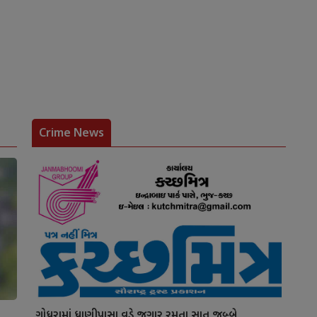
Crime News
ગોધરામાં ધાણીપાસા વડે જુગાર રમતા સાત જબ્બે