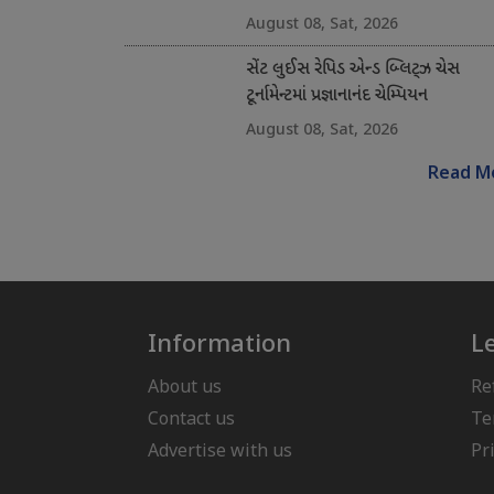
August 08, Sat, 2026
સેંટ લુઈસ રેપિડ એન્ડ બ્લિટ્ઝ ચેસ
ટૂર્નામેન્ટમાં પ્રજ્ઞાનાનંદ ચેમ્પિયન
August 08, Sat, 2026
Read M
Information
L
About us
Re
Contact us
Te
Advertise with us
Pr