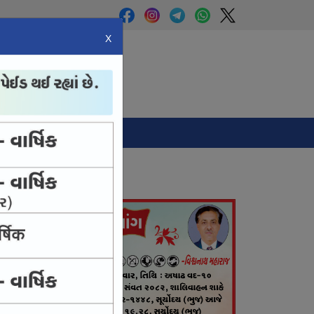
X
Panchang