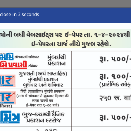
close in 2 seconds
ુઝ
સ્પોર્ટ્સ ન્યુઝ
તંત્રી લેખ
અવસાન નોંધ
ઈ-પેપર
ો સોળેકળાએ પાંગર્યો
સ્તરણ-યાત્રિક સુવિધાઓ વધારવા માંગ