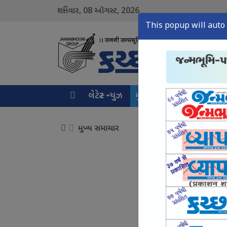
08
2026
શનિવાર,
ઑગસ્ટ,
This popup will auto 
લેટેસ્ટ ન્યુઝ
મુખ્ય સમાચાર
ક્રાઇમ ન્ય
મુખ્ય સમાચાર
વરસાદ બાદ ભોયડ કાંઠ
August 08, Sat, 2026
કંડલા વિમાની સેવા વિ