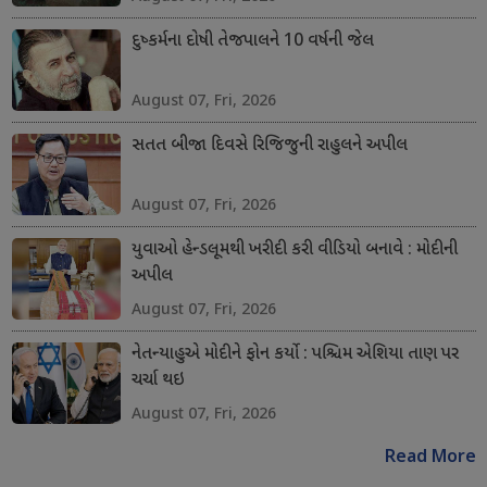
દુષ્કર્મના દોષી તેજપાલને 10 વર્ષની જેલ
August 07, Fri, 2026
સતત બીજા દિવસે રિજિજુની રાહુલને અપીલ
August 07, Fri, 2026
યુવાઓ હેન્ડલૂમથી ખરીદી કરી વીડિયો બનાવે : મોદીની
અપીલ
August 07, Fri, 2026
નેતન્યાહુએ મોદીને ફોન કર્યો : પશ્ચિમ એશિયા તાણ પર
ચર્ચા થઇ
August 07, Fri, 2026
Read More