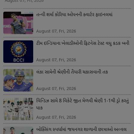
August 07, Fri, 2026
તન્વી શર્મા કોરિયા ઓપનની ક્વાર્ટર ફાઇનલમાં
August 07, Fri, 2026
ટીમ ઇન્ડિયાના ખેલાડીઓની ફિટનેસ ટેસ્ટ વધુ કડક બની
August 07, Fri, 2026
લંકા સામેની શ્રેણીની તૈયારી ચકાસવાની તક
August 07, Fri, 2026
વિન્ડિઝ સામે 8 વિકેટે જીત મેળવી શ્રેણી 1-1થી ડ્રો કરતું
પાક
August 07, Fri, 2026
બોક્સિંગ સ્પર્ધામાં જયનગર શાળાની છાત્રાઓ અવ્વલ