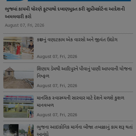
ભુજમાં કાયમી ધોરણે ફૂટપાથો દબાણમુક્ત કરી સુપ્રીમકોર્ટના આદેશની
અમલવારી કરો
August 07, Fri, 2026
કચ્છનું વણાટકામ એક વારસો અને જીવંત ઉદ્યોગ
August 07, Fri, 2026
શિણાય ડેમથી આદિપુરને પીવાનું પાણી આપવાની યોજના
નિષ્ફળ
August 07, Fri, 2026
માનસિક સ્વાસ્થ્યની સારવાર માટે દેશને મળશે કુશળ
માનવબળ
August 07, Fri, 2026
ભુજના આઇકોનિક માર્ગના બીજા તબક્કાનું કામ શરૂ થતાં
આનંદો