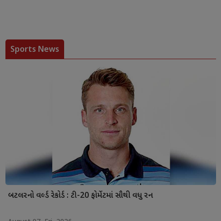
Sports News
બટલરનો વર્લ્ડ રેકોર્ડ : ટી-20 ફોર્મેટમાં સૌથી વધુ રન