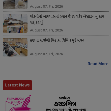
August 07, Fri, 2026
માંડવીમાં બાયપાસનાં સ્થાન ઉપર ગર્ડર બેસાડવાનું કામ
શરૂ કરાયું
August 07, Fri, 2026
કચ્છના સર્વાંગી વિકાસ વિવિધ મુદે મંથન
August 07, Fri, 2026
Read More
Latest News