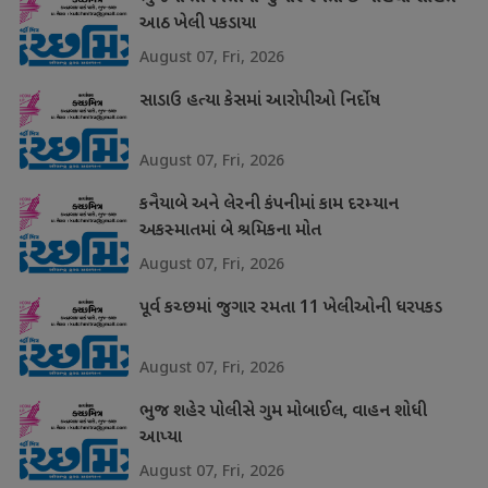
આઠ ખેલી પકડાયા
August 07, Fri, 2026
સાડાઉ હત્યા કેસમાં આરોપીઓ નિર્દોષ
August 07, Fri, 2026
કનૈયાબે અને લેરની કંપનીમાં કામ દરમ્યાન
અકસ્માતમાં બે શ્રમિકના મોત
August 07, Fri, 2026
પૂર્વ કચ્છમાં જુગાર રમતા 11 ખેલીઓની ધરપકડ
August 07, Fri, 2026
ભુજ શહેર પોલીસે ગુમ મોબાઈલ, વાહન શોધી
આપ્યા
August 07, Fri, 2026