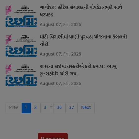
ગાગોદર : હોટેલ સંચાલકની પોષડેડા-ભૂકી સાથે
ધરપકડ
August 07, Fri, 2026
મોટી વિરાણીમાં પાણી પુરવઠા યોજનાના કેબલની
ચોરી
August 07, Fri, 2026
રાપરના સઇમાં તસ્કરોએ કરી કમાલ : આખું
ટ્રાન્સફોર્મર ચોરી ગયા
August 07, Fri, 2026
…
1
Prev
2
3
36
37
Next
Panchang