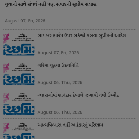
યુવાનો સાથે સંઘર્ષ નહીં પણ સંવાદની સુપ્રીમ સલાહ
August 07, Fri, 2026
સાયબર ક્રાઈમ ઉપર સકંજો કસવા સુપ્રીમનો આદેશ
August 07, Fri, 2026
ગરિમા ચૂકયા ઉદયનિધિ
August 06, Thu, 2026
ગ્લાસગોમાં શાનદાર દેખાવે જગાવી નવી ઉમ્મીદ
August 06, Thu, 2026
આત્મવિશ્વાસ નહીં અહંકારનું પરિણામ