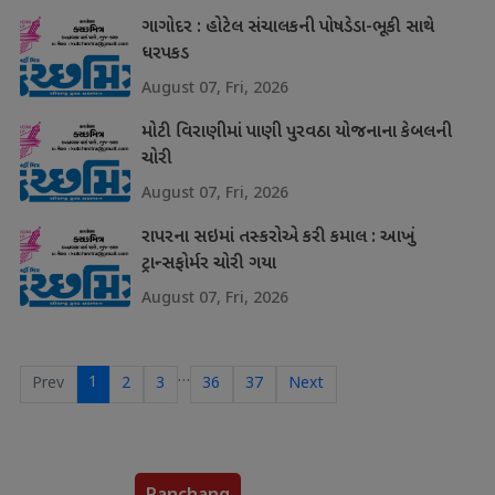
ગાગોદર : હોટેલ સંચાલકની પોષડેડા-ભૂકી સાથે
ધરપકડ
August 07, Fri, 2026
મોટી વિરાણીમાં પાણી પુરવઠા યોજનાના કેબલની
ચોરી
August 07, Fri, 2026
રાપરના સઇમાં તસ્કરોએ કરી કમાલ : આખું
ટ્રાન્સફોર્મર ચોરી ગયા
August 07, Fri, 2026
…
1
Prev
2
3
36
37
Next
Panchang