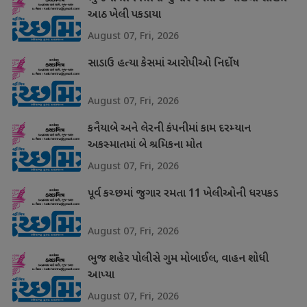
આઠ ખેલી પકડાયા
August 07, Fri, 2026
સાડાઉ હત્યા કેસમાં આરોપીઓ નિર્દોષ
August 07, Fri, 2026
કનૈયાબે અને લેરની કંપનીમાં કામ દરમ્યાન
અકસ્માતમાં બે શ્રમિકના મોત
August 07, Fri, 2026
પૂર્વ કચ્છમાં જુગાર રમતા 11 ખેલીઓની ધરપકડ
August 07, Fri, 2026
ભુજ શહેર પોલીસે ગુમ મોબાઈલ, વાહન શોધી
આપ્યા
August 07, Fri, 2026