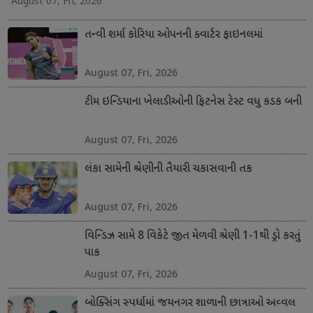
August 07, Fri, 2026
તન્વી શર્મા કોરિયા ઓપનની ક્વાર્ટર ફાઇનલમાં
August 07, Fri, 2026
ટીમ ઇન્ડિયાના ખેલાડીઓની ફિટનેસ ટેસ્ટ વધુ કડક બની
August 07, Fri, 2026
લંકા સામેની શ્રેણીની તૈયારી ચકાસવાની તક
August 07, Fri, 2026
વિન્ડિઝ સામે 8 વિકેટે જીત મેળવી શ્રેણી 1-1થી ડ્રો કરતું
પાક
August 07, Fri, 2026
બોક્સિંગ સ્પર્ધામાં જયનગર શાળાની છાત્રાઓ અવ્વલ