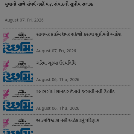
યુવાનો સાથે સંઘર્ષ નહીં પણ સંવાદની સુપ્રીમ સલાહ
August 07, Fri, 2026
સાયબર ક્રાઈમ ઉપર સકંજો કસવા સુપ્રીમનો આદેશ
August 07, Fri, 2026
ગરિમા ચૂકયા ઉદયનિધિ
August 06, Thu, 2026
ગ્લાસગોમાં શાનદાર દેખાવે જગાવી નવી ઉમ્મીદ
August 06, Thu, 2026
આત્મવિશ્વાસ નહીં અહંકારનું પરિણામ