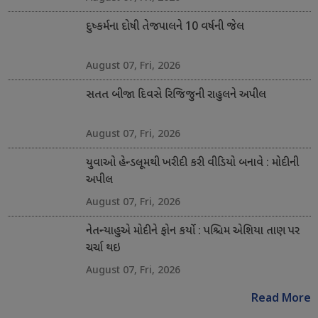
દુષ્કર્મના દોષી તેજપાલને 10 વર્ષની જેલ
August 07, Fri, 2026
સતત બીજા દિવસે રિજિજુની રાહુલને અપીલ
August 07, Fri, 2026
યુવાઓ હેન્ડલૂમથી ખરીદી કરી વીડિયો બનાવે : મોદીની
અપીલ
August 07, Fri, 2026
નેતન્યાહુએ મોદીને ફોન કર્યો : પશ્ચિમ એશિયા તાણ પર
ચર્ચા થઇ
August 07, Fri, 2026
Read More