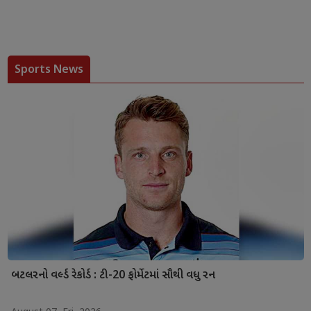
Sports News
બટલરનો વર્લ્ડ રેકોર્ડ : ટી-20 ફોર્મેટમાં સૌથી વધુ રન