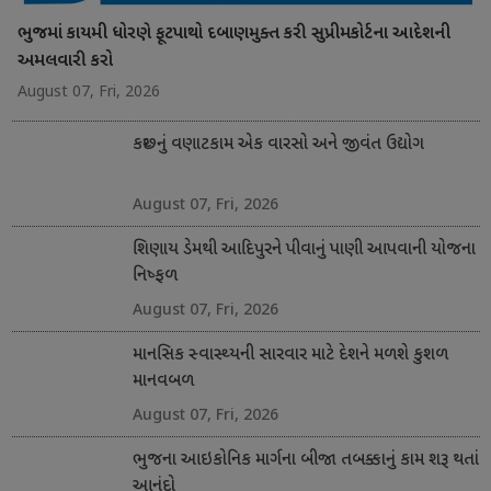
ભુજમાં કાયમી ધોરણે ફૂટપાથો દબાણમુક્ત કરી સુપ્રીમકોર્ટના આદેશની
અમલવારી કરો
August 07, Fri, 2026
કચ્છનું વણાટકામ એક વારસો અને જીવંત ઉદ્યોગ
August 07, Fri, 2026
શિણાય ડેમથી આદિપુરને પીવાનું પાણી આપવાની યોજના
નિષ્ફળ
August 07, Fri, 2026
માનસિક સ્વાસ્થ્યની સારવાર માટે દેશને મળશે કુશળ
માનવબળ
August 07, Fri, 2026
ભુજના આઇકોનિક માર્ગના બીજા તબક્કાનું કામ શરૂ થતાં
આનંદો