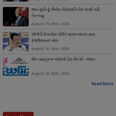
જ્યાં સુધી હું પીએમ, પેલેસ્ટાઈન દેશ બનશે નહીં :
નેતન્યાહુ
August 10, Mon, 2026
સીજેપી દેખાવોમાં મોદીને મારવા આવ્યા હતા;
કેજરીવાલના બોલ
August 10, Mon, 2026
ચીન બ્રહ્મપુત્રના વહેણનો ડેટા શેર કરે : ભારત
August 10, Mon, 2026
Read More