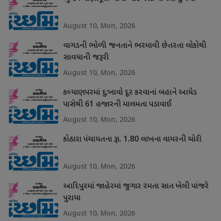
August 10, Mon, 2026
વાગડની ભોળી જનતાને ભરમાવી છેતરતા લોકોથી
સાવધાની જરૂરી
August 10, Mon, 2026
કલ્યાણપરમાં દુ:ખાવો દૂર કરવાનાં બહાને આધેડ
પાસેથી 61 હજારની માલમતા પડાવાઈ
August 10, Mon, 2026
કોઠારા પંચાયતના રૂા. 1.80 લાખના વાયરની ચોરી
August 10, Mon, 2026
આદિપુરમાં જાહેરમાં જુગાર રમતા સાત ખેલી પાંજરે
પુરાયા
August 10, Mon, 2026