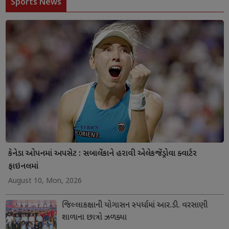
Sports News
કેનેડા ઓપનમાં અપસેટ : સબાલેંકાને હરાવી એલેકજેંડ્રોવા ક્વાર્ટર
ફાઇનલમાં
August 10, Mon, 2026
જિલ્લાકક્ષાની યોગાસન સ્પર્ધામાં આર.ડી. વરસાણી
શાળાના છાત્રો ઝળક્યા