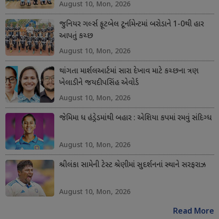
August 10, Mon, 2026
જુનિયર ગર્લ્સ ફૂટબેલ ટૂર્નામેન્ટમાં બરોડાને 1-0થી હાર
આપતું કચ્છ
August 10, Mon, 2026
થાંગતા માર્શલઆર્ટમાં સારા દેખાવ માટે કચ્છના ત્રણ
ખેલાડીને જયદીપસિંહ એવોર્ડ
August 10, Mon, 2026
જેમિમા ધ હંડ્રેડમાંથી બહાર : એશિયા કપમાં રમવું સંદિગ્ધ
August 10, Mon, 2026
શ્રીલંકા સામેની ટેસ્ટ શ્રેણીમાં સુદર્શનનાં સ્થાને સરફરાઝ
August 10, Mon, 2026
Read More