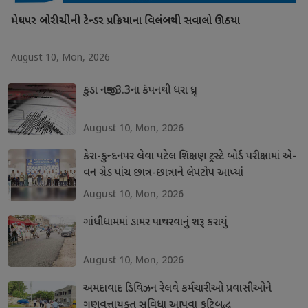
મેઘપર બોરીચીની ટેન્ડર પ્રક્રિયાના વિલંબથી સવાલો ઊઠયા
August 10, Mon, 2026
કુડા નજીક 3.3ના કંપનથી ધરા ધ્રૂજી
August 10, Mon, 2026
કેરા-કુન્દનપર લેવા પટેલ શિક્ષણ ટ્રસ્ટે બોર્ડ પરીક્ષામાં એ-
વન ગ્રેડ પાંચ છાત્ર-છાત્રાને લેપટોપ આપ્યાં
August 10, Mon, 2026
ગાંધીધામમાં ડામર પાથરવાનું શરૂ કરાયું
August 10, Mon, 2026
અમદાવાદ ડિવિઝન રેલવે કર્મચારીઓ પ્રવાસીઓને
ગુણવત્તાયુક્ત સુવિધા આપવા કટિબદ્ધ