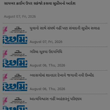
સાયબર ક્રાઈમ ઉપર સકંજો કસવા સુપ્રીમનો આદેશ
August 07, Fri, 2026
યુવાનો સાથે સંઘર્ષ નહીં પણ સંવાદની સુપ્રીમ સલાહ
August 07, Fri, 2026
ગરિમા ચૂકયા ઉદયનિધિ
August 06, Thu, 2026
ગ્લાસગોમાં શાનદાર દેખાવે જગાવી નવી ઉમ્મીદ
August 06, Thu, 2026
આત્મવિશ્વાસ નહીં અહંકારનું પરિણામ