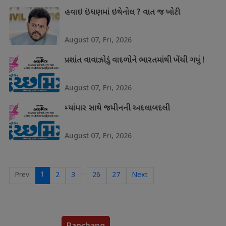
હવાઇ ઇંધણમાં ઇથેનોલ ? વાત જ ખોટી
August 07, Fri, 2026
પ્રશાંત વાવાઝોડું વાદળોને ભારતમાંથી ખેંચી ગયું !
August 07, Fri, 2026
મ્યાંમાર સાથે જમીનની અદલાબદલી
August 07, Fri, 2026
…
1
Prev
2
3
26
27
Next
Panchang