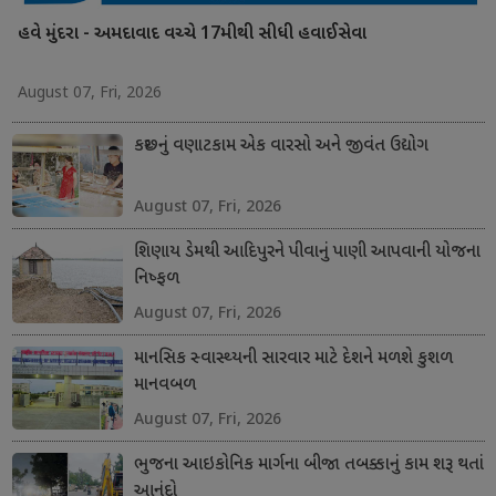
હવે મુંદરા - અમદાવાદ વચ્ચે 17મીથી સીધી હવાઈસેવા
August 07, Fri, 2026
કચ્છનું વણાટકામ એક વારસો અને જીવંત ઉદ્યોગ
August 07, Fri, 2026
શિણાય ડેમથી આદિપુરને પીવાનું પાણી આપવાની યોજના
નિષ્ફળ
August 07, Fri, 2026
માનસિક સ્વાસ્થ્યની સારવાર માટે દેશને મળશે કુશળ
માનવબળ
August 07, Fri, 2026
ભુજના આઇકોનિક માર્ગના બીજા તબક્કાનું કામ શરૂ થતાં
આનંદો