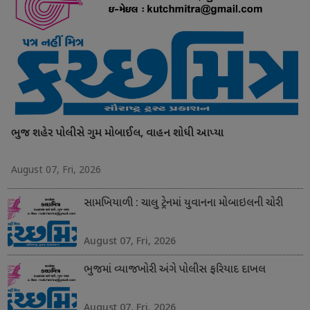
ભુજ શહેર પોલીસે ગુમ મોબાઈલ, વાહન શોધી આપ્યા
August 07, Fri, 2026
સામખિયાળી : ચાલુ ટ્રેનમાં યુવાનના મોબાઇલની ચોરી
August 07, Fri, 2026
ભુજમાં વ્યાજખોરી અંગે પોલીસ ફરિયાદ દાખલ
August 07, Fri, 2026