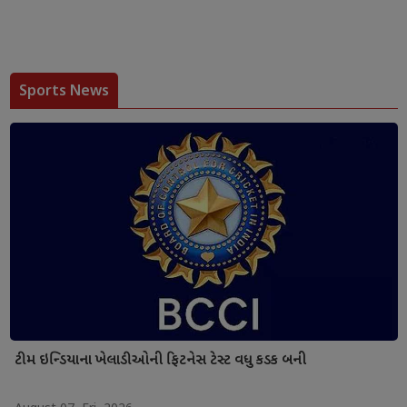
Sports News
ટીમ ઇન્ડિયાના ખેલાડીઓની ફિટનેસ ટેસ્ટ વધુ કડક બની