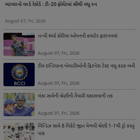
બટલરનો વર્લ્ડ રેકોર્ડ : ટી-20 ફોર્મેટમાં સૌથી વધુ રન
August 07, Fri, 2026
તન્વી શર્મા કોરિયા ઓપનની ક્વાર્ટર ફાઇનલમાં
August 07, Fri, 2026
ટીમ ઇન્ડિયાના ખેલાડીઓની ફિટનેસ ટેસ્ટ વધુ કડક બની
August 07, Fri, 2026
લંકા સામેની શ્રેણીની તૈયારી ચકાસવાની તક
August 07, Fri, 2026
વિન્ડિઝ સામે 8 વિકેટે જીત મેળવી શ્રેણી 1-1થી ડ્રો કરતું
પાક