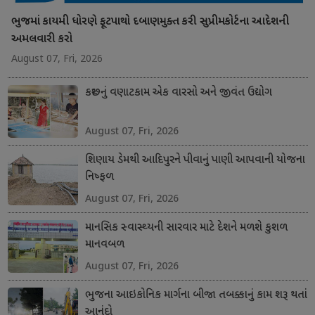
ભુજમાં કાયમી ધોરણે ફૂટપાથો દબાણમુક્ત કરી સુપ્રીમકોર્ટના આદેશની
અમલવારી કરો
August 07, Fri, 2026
કચ્છનું વણાટકામ એક વારસો અને જીવંત ઉદ્યોગ
August 07, Fri, 2026
શિણાય ડેમથી આદિપુરને પીવાનું પાણી આપવાની યોજના
નિષ્ફળ
August 07, Fri, 2026
માનસિક સ્વાસ્થ્યની સારવાર માટે દેશને મળશે કુશળ
માનવબળ
August 07, Fri, 2026
ભુજના આઇકોનિક માર્ગના બીજા તબક્કાનું કામ શરૂ થતાં
આનંદો