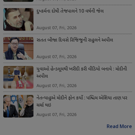
દુષ્કર્મના દોષી તેજપાલને 10 વર્ષની જેલ
August 07, Fri, 2026
સતત બીજા દિવસે રિજિજુની રાહુલને અપીલ
August 07, Fri, 2026
યુવાઓ હેન્ડલૂમથી ખરીદી કરી વીડિયો બનાવે : મોદીની
અપીલ
August 07, Fri, 2026
નેતન્યાહુએ મોદીને ફોન કર્યો : પશ્ચિમ એશિયા તાણ પર
ચર્ચા થઇ
August 07, Fri, 2026
Read More