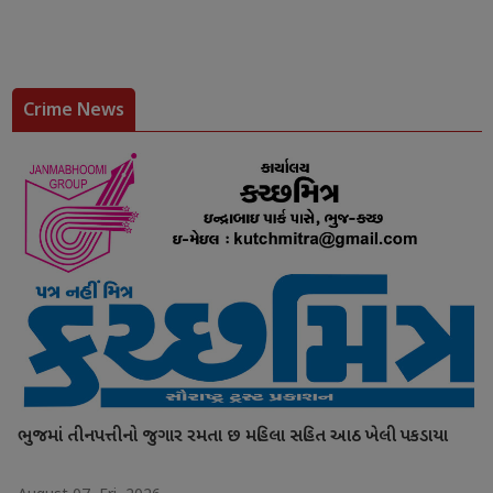
Crime News
ભુજમાં તીનપત્તીનો જુગાર રમતા છ મહિલા સહિત આઠ ખેલી પકડાયા