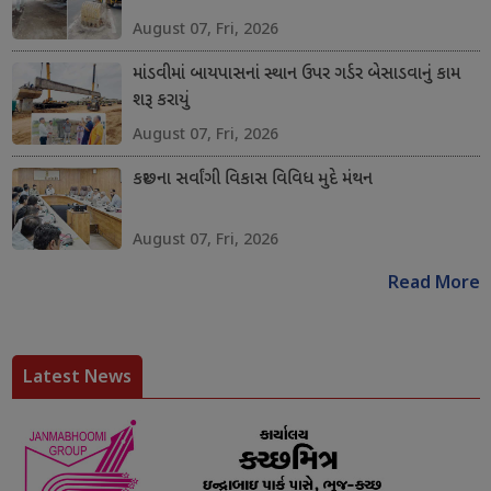
August 07, Fri, 2026
માંડવીમાં બાયપાસનાં સ્થાન ઉપર ગર્ડર બેસાડવાનું કામ
શરૂ કરાયું
August 07, Fri, 2026
કચ્છના સર્વાંગી વિકાસ વિવિધ મુદે મંથન
August 07, Fri, 2026
Read More
Latest News