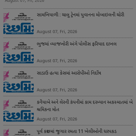
August 07, Fri, 2026
સામખિયાળી : ચાલુ ટ્રેનમાં યુવાનના મોબાઇલની ચોરી
August 07, Fri, 2026
ભુજમાં વ્યાજખોરી અંગે પોલીસ ફરિયાદ દાખલ
August 07, Fri, 2026
સાડાઉ હત્યા કેસમાં આરોપીઓ નિર્દોષ
August 07, Fri, 2026
કનૈયાબે અને લેરની કંપનીમાં કામ દરમ્યાન અકસ્માતમાં બે
શ્રમિકના મોત
August 07, Fri, 2026
પૂર્વ કચ્છમાં જુગાર રમતા 11 ખેલીઓની ધરપકડ