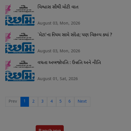
વિશ્વાસ સૌથી મોટી વાત
August 03, Mon, 2026
`મેટા'ના નિયમ સામે સંદેહ; પણ વિકલ્પ ક્યાં ?
August 03, Mon, 2026
વધતા અબજોપતિ : ઉન્નતિ અને નીતિ
August 01, Sat, 2026
1
Prev
2
3
4
5
6
Next
Panchang