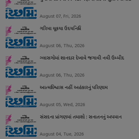
August 07, Fri, 2026
ગરિમા ચૂકયા ઉદયનિધિ
August 06, Thu, 2026
ગ્લાસગોમાં શાનદાર દેખાવે જગાવી નવી ઉમ્મીદ
August 06, Thu, 2026
આત્મવિશ્વાસ નહીં અહંકારનું પરિણામ
August 05, Wed, 2026
સંસદના પ્રાંગણમાં તમાશો : સનાતનનું અપમાન
August 04, Tue, 2026