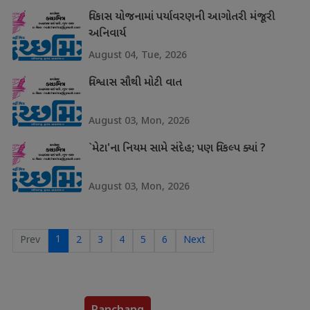
વિકાસ યોજનામાં પર્યાવરણની આગોતરી મંજૂરી
અનિવાર્ય
August 04, Tue, 2026
વિશ્વાસ સૌથી મોટી વાત
August 03, Mon, 2026
`મેટા'ના નિયમ સામે સંદેહ; પણ વિકલ્પ ક્યાં ?
August 03, Mon, 2026
1
Prev
2
3
4
5
6
Next
Panchang