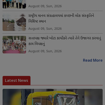
August 09, Sun, 2026
રાષ્ટ્રીય માનવ સંગ્રહાલયમાં કચ્છની લોક સંસ્કૃતિને
વિશિષ્ટ સ્થાન
August 09, Sun, 2026
સત્તાપક્ષ જ્યારે ખોટા કાર્યો કરે ત્યારે તેને ઉજાગર કરવાનું
કામ વિપક્ષનું
August 09, Sun, 2026
Read More
Latest News