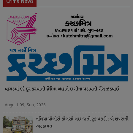
Crime News
વાગડમાં દર્દ દૂર કરવાની વિધિના બહાને દાગીના પડાવતી ગેંગ ઝડપાઈ
August 09, Sun, 2026
નલિયા પોલીસે કોલસો લઇ જતી ટ્રક પકડી : બે શખ્સની
અટકાયત