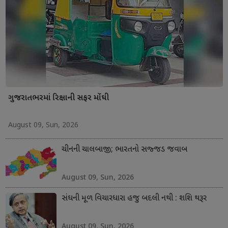
ગુજરાતભરમાં રિક્ષાની સફર મોંઘી
August 09, Sun, 2026
ચીનની ચાલબાજી; ભારતનો સજ્જડ જવાબ
August 09, Sun, 2026
સંઘની મૂળ વિચારધારા હજુ બદલી નથી : શશિ થરૂર
August 09, Sun, 2026