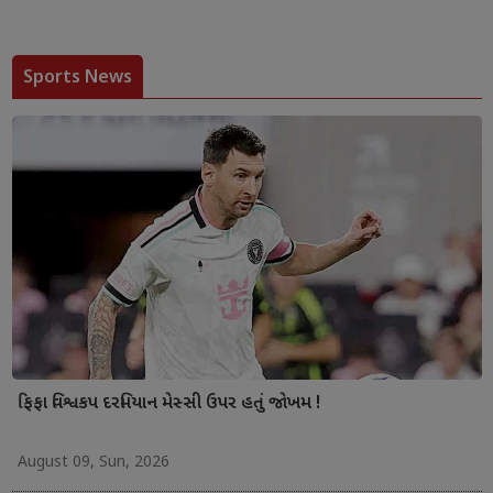
Sports News
ફિફા વિશ્વકપ દરમિયાન મેસ્સી ઉપર હતું જોખમ !
August 09, Sun, 2026