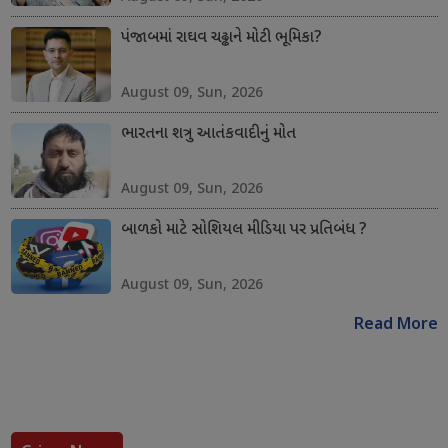
પંજાબમાં રાઘવ ચઢ્ઢાને મોટી ભૂમિકા?
August 09, Sun, 2026
ભારતના શત્રુ આતંકવાદીનું મોત
August 09, Sun, 2026
બાળકો માટે સોશિયલ મીડિયા પર પ્રતિબંધ ?
August 09, Sun, 2026
Read More