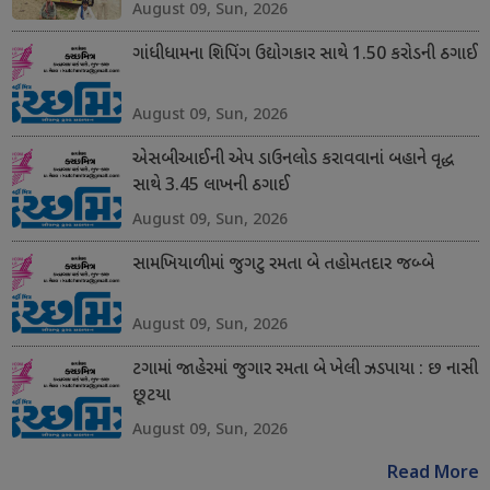
August 09, Sun, 2026
ગાંધીધામના શિપિંગ ઉદ્યોગકાર સાથે 1.50 કરોડની ઠગાઈ
August 09, Sun, 2026
એસબીઆઈની એપ ડાઉનલોડ કરાવવાનાં બહાને વૃદ્ધ
સાથે 3.45 લાખની ઠગાઈ
August 09, Sun, 2026
સામખિયાળીમાં જુગટુ રમતા બે તહોમતદાર જબ્બે
August 09, Sun, 2026
ટગામાં જાહેરમાં જુગાર રમતા બે ખેલી ઝડપાયા : છ નાસી
છૂટયા
August 09, Sun, 2026
Read More