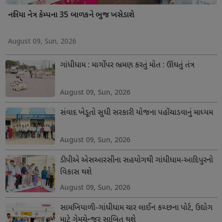
નલિયા નેત્ર કેમ્પના 35 બાળકને ભુજ ખસેડાશે
August 09, Sun, 2026
ગાંધીધામ : માર્ગો પર ભ્રમણ કરતું મોત : ઊંઘતું તંત્ર
August 09, Sun, 2026
સંવાદ ખેડૂતો સુધી સરકારી યોજના પહોંચાડવાનું માધ્યમ
August 09, Sun, 2026
ડીપીએ એસઆરસીના સહયોગથી ગાંધીધામ-આદિપુરનો
વિકાસ થશે
August 09, Sun, 2026
સામખિયાળી-ગાંધીધામ ચાર લાઈન કચ્છના પોર્ટ, ઉદ્યોગ
માટે ગેમચેન્જર સાબિત થશે