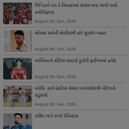
વિન્ડિઝને વન-ડે વિશ્વકપમાં સામેલ થવા રમવી પડશે
ક્વોલિફાયર
August 09, Sun, 2026
શ્રીલંકા સામેની શ્રેણીમાંથી હવે સુદર્શન બહાર
August 09, Sun, 2026
અસ્મિતાનો કોરિયા માસ્ટર્સ ટૂર્નાની ફાઈનલમાં પ્રવેશ
August 09, Sun, 2026
ઓસિ. સામે પ્રેકટિસ મેચમાં બાંગલાદેશથી બેટિંગનો
કડૂસલો
August 09, Sun, 2026
રાશિદ ખાને રચ્યો ઈતિહાસ