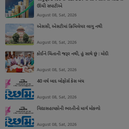
ઊંચી સપાટીએ
August 08, Sat, 2026
એસસી, એસટીમાં ક્રિમિલેયર લાગુ નથી
August 08, Sat, 2026
કોઈને ચિંતાની જરૂર નથી, હું સાથે છું : મોદી
August 08, Sat, 2026
40 વર્ષ બાદ બોફોર્સ કેસ બંધ
August 08, Sat, 2026
વિદ્યાસહાયકોની ભરતીનો માર્ગ મોકળો
August 08, Sat, 2026