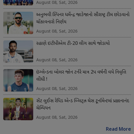
August 08, Sat, 2026
અનુભવી સ્પિનર ધર્મેન્દ્ર જાડેજાનો સૌરાષ્ટ્ર ટીમ છોડવાનો
ચોંકાવનારો નિર્ણય
August 08, Sat, 2026
રહાણે ઇટીપીએલ ટી-20 લીગ સાથે જોડાયો
August 08, Sat, 2026
ઇંગ્લેન્ડના બોલર જોન ટર્નરે માત્ર 2પ વર્ષની વયે નિવૃત્તિ
લીધી !
August 08, Sat, 2026
સેંટ લુઈસ રેપિડ એન્ડ બ્લિટ્ઝ ચેસ ટૂર્નામેન્ટમાં પ્રજ્ઞાનાનંદ
ચેમ્પિયન
August 08, Sat, 2026
Read More