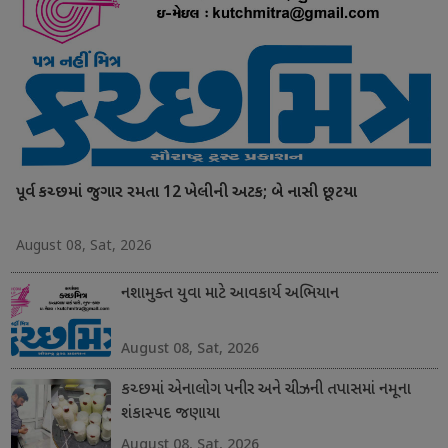
પૂર્વ કચ્છમાં જુગાર રમતા 12 ખેલીની અટક; બે નાસી છૂટયા
August 08, Sat, 2026
નશામુક્ત યુવા માટે આવકાર્ય અભિયાન
August 08, Sat, 2026
કચ્છમાં એનાલોગ પનીર અને ચીઝની તપાસમાં નમૂના
શંકાસ્પદ જણાયા
August 08, Sat, 2026