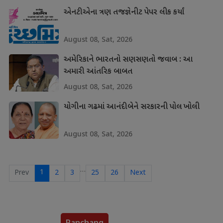
એનટીએના ત્રણ તજજ્ઞેનીટ પેપર લીક કર્યાં
August 08, Sat, 2026
અમેરિકાને ભારતનો સણસણતો જવાબ : આ
અમારી આંતરિક બાબત
August 08, Sat, 2026
યોગીના ગઢમાં આનંદીબેને સરકારની પોલ ખોલી
August 08, Sat, 2026
…
1
Prev
2
3
25
26
Next
Panchang