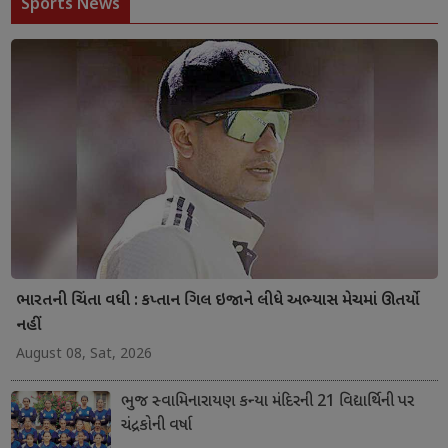
Sports News
ભારતની ચિંતા વધી : કપ્તાન ગિલ ઇજાને લીધે અભ્યાસ મેચમાં ઊતર્યો
નહીં
August 08, Sat, 2026
ભુજ સ્વામિનારાયણ કન્યા મંદિરની 21 વિદ્યાર્થિની પર
ચંદ્રકોની વર્ષા