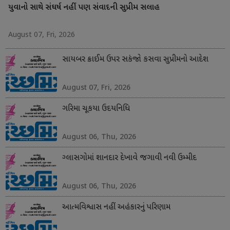
યુવાનો સાથે સંઘર્ષ નહીં પણ સંવાદની સુપ્રીમ સલાહ
August 07, Fri, 2026
સાયબર ક્રાઈમ ઉપર સકંજો કસવા સુપ્રીમનો આદેશ
August 07, Fri, 2026
ગરિમા ચૂકયા ઉદયનિધિ
August 06, Thu, 2026
ગ્લાસગોમાં શાનદાર દેખાવે જગાવી નવી ઉમ્મીદ
August 06, Thu, 2026
આત્મવિશ્વાસ નહીં અહંકારનું પરિણામ