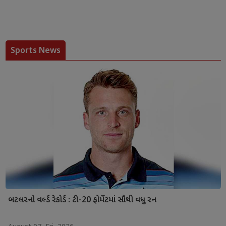
Sports News
બટલરનો વર્લ્ડ રેકોર્ડ : ટી-20 ફોર્મેટમાં સૌથી વધુ રન