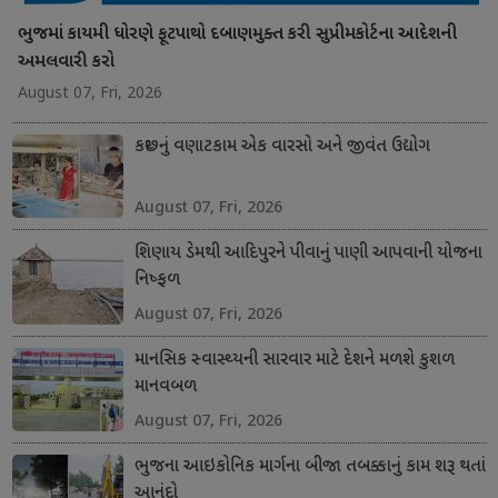
ભુજમાં કાયમી ધોરણે ફૂટપાથો દબાણમુક્ત કરી સુપ્રીમકોર્ટના આદેશની
અમલવારી કરો
August 07, Fri, 2026
કચ્છનું વણાટકામ એક વારસો અને જીવંત ઉદ્યોગ
August 07, Fri, 2026
શિણાય ડેમથી આદિપુરને પીવાનું પાણી આપવાની યોજના
નિષ્ફળ
August 07, Fri, 2026
માનસિક સ્વાસ્થ્યની સારવાર માટે દેશને મળશે કુશળ
માનવબળ
August 07, Fri, 2026
ભુજના આઇકોનિક માર્ગના બીજા તબક્કાનું કામ શરૂ થતાં
આનંદો