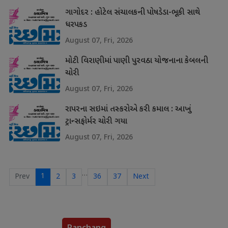
ગાગોદર : હોટેલ સંચાલકની પોષડેડા-ભૂકી સાથે
ધરપકડ
August 07, Fri, 2026
મોટી વિરાણીમાં પાણી પુરવઠા યોજનાના કેબલની
ચોરી
August 07, Fri, 2026
રાપરના સઇમાં તસ્કરોએ કરી કમાલ : આખું
ટ્રાન્સફોર્મર ચોરી ગયા
August 07, Fri, 2026
…
1
Prev
2
3
36
37
Next
Panchang