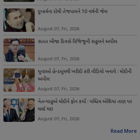
દુષ્કર્મના દોષી તેજપાલને 10 વર્ષની જેલ
August 07, Fri, 2026
સતત બીજા દિવસે રિજિજુની રાહુલને અપીલ
August 07, Fri, 2026
યુવાઓ હેન્ડલૂમથી ખરીદી કરી વીડિયો બનાવે : મોદીની
અપીલ
August 07, Fri, 2026
નેતન્યાહુએ મોદીને ફોન કર્યો : પશ્ચિમ એશિયા તાણ પર
ચર્ચા થઇ
August 07, Fri, 2026
Read More