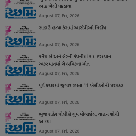
આઠ ખેલી પકડાયા
August 07, Fri, 2026
સાડાઉ હત્યા કેસમાં આરોપીઓ નિર્દોષ
August 07, Fri, 2026
કનૈયાબે અને લેરની કંપનીમાં કામ દરમ્યાન
અકસ્માતમાં બે શ્રમિકના મોત
August 07, Fri, 2026
પૂર્વ કચ્છમાં જુગાર રમતા 11 ખેલીઓની ધરપકડ
August 07, Fri, 2026
ભુજ શહેર પોલીસે ગુમ મોબાઈલ, વાહન શોધી
આપ્યા
August 07, Fri, 2026