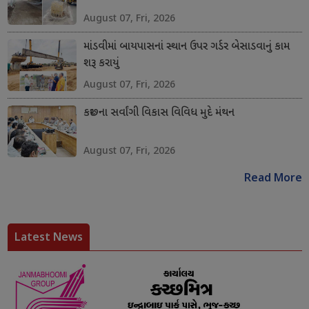
August 07, Fri, 2026
માંડવીમાં બાયપાસનાં સ્થાન ઉપર ગર્ડર બેસાડવાનું કામ
શરૂ કરાયું
August 07, Fri, 2026
કચ્છના સર્વાંગી વિકાસ વિવિધ મુદે મંથન
August 07, Fri, 2026
Read More
Latest News