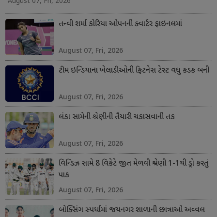
August 07, Fri, 2026
તન્વી શર્મા કોરિયા ઓપનની ક્વાર્ટર ફાઇનલમાં
August 07, Fri, 2026
ટીમ ઇન્ડિયાના ખેલાડીઓની ફિટનેસ ટેસ્ટ વધુ કડક બની
August 07, Fri, 2026
લંકા સામેની શ્રેણીની તૈયારી ચકાસવાની તક
August 07, Fri, 2026
વિન્ડિઝ સામે 8 વિકેટે જીત મેળવી શ્રેણી 1-1થી ડ્રો કરતું
પાક
August 07, Fri, 2026
બોક્સિંગ સ્પર્ધામાં જયનગર શાળાની છાત્રાઓ અવ્વલ