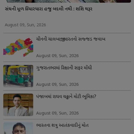
સંઘની મૂળ વિચારધારા હજુ બદલી નથી : શશિ થરૂર
August 09, Sun, 2026
ચીનની ચાલબાજી; ભારતનો સજ્જડ જવાબ
August 09, Sun, 2026
ગુજરાતભરમાં રિક્ષાની સફર મોંઘી
August 09, Sun, 2026
પંજાબમાં રાઘવ ચઢ્ઢાને મોટી ભૂમિકા?
August 09, Sun, 2026
ભારતના શત્રુ આતંકવાદીનું મોત