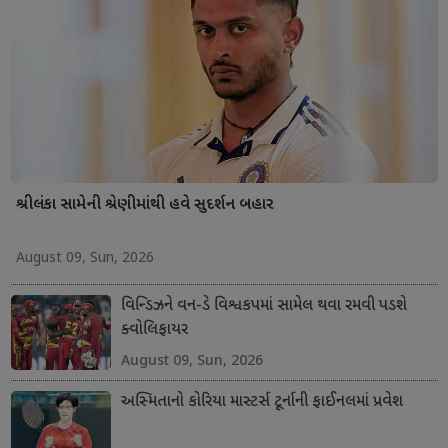
શ્રીલંકા સામેની શ્રેણીમાંથી હવે સુદર્શન બહાર
August 09, Sun, 2026
વિન્ડિઝને વન-ડે વિશ્વકપમાં સામેલ થવા રમવી પડશે
ક્વોલિફાયર
August 09, Sun, 2026
અસ્મિતાનો કોરિયા માસ્ટર્સ ટૂર્નાની ફાઈનલમાં પ્રવેશ