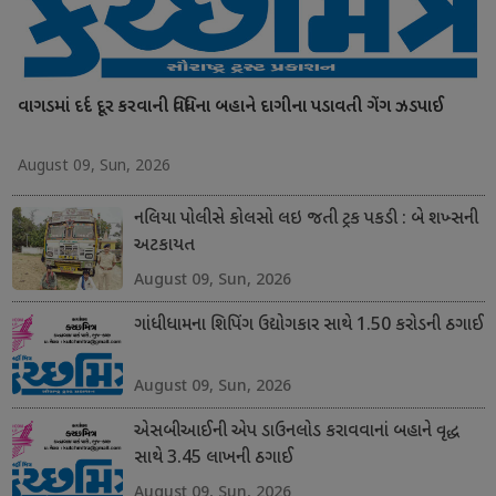
વાગડમાં દર્દ દૂર કરવાની વિધિના બહાને દાગીના પડાવતી ગેંગ ઝડપાઈ
August 09, Sun, 2026
નલિયા પોલીસે કોલસો લઇ જતી ટ્રક પકડી : બે શખ્સની
અટકાયત
August 09, Sun, 2026
ગાંધીધામના શિપિંગ ઉદ્યોગકાર સાથે 1.50 કરોડની ઠગાઈ
August 09, Sun, 2026
એસબીઆઈની એપ ડાઉનલોડ કરાવવાનાં બહાને વૃદ્ધ
સાથે 3.45 લાખની ઠગાઈ
August 09, Sun, 2026