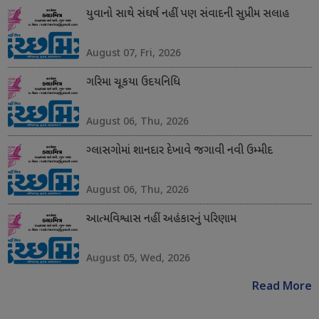
યુવાનો સાથે સંઘર્ષ નહીં પણ સંવાદની સુપ્રીમ સલાહ
August 07, Fri, 2026
ગરિમા ચૂકયા ઉદયનિધિ
August 06, Thu, 2026
ગ્લાસગોમાં શાનદાર દેખાવે જગાવી નવી ઉમ્મીદ
August 06, Thu, 2026
આત્મવિશ્વાસ નહીં અહંકારનું પરિણામ
August 05, Wed, 2026
Read More