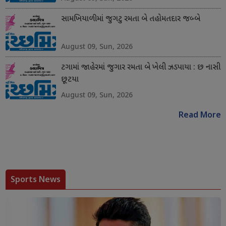
સામખિયાળીમાં જુગટુ રમતા બે તહોમતદાર જબ્બે
August 09, Sun, 2026
ટગામાં જાહેરમાં જુગાર રમતા બે ખેલી ઝડપાયા : છ નાસી
છૂટયા
August 09, Sun, 2026
Read More
Sports News