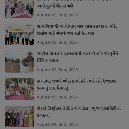
આદિપુરનો વિકાસ થશે
August 09, Sun, 2026
સામખિયાળી-ગાંધીધામ ચાર લાઈન કચ્છના પોર્ટ,
ઉદ્યોગ માટે ગેમચેન્જર સાબિત થશે
August 09, Sun, 2026
રાષ્ટ્રીય માનવ સંગ્રહાલયમાં કચ્છની લોક સંસ્કૃતિને
વિશિષ્ટ સ્થાન
August 09, Sun, 2026
સત્તાપક્ષ જ્યારે ખોટા કાર્યો કરે ત્યારે તેને ઉજાગર
કરવાનું કામ વિપક્ષનું
August 09, Sun, 2026
રોટરી ડિસ્ટ્રીક્ટ 3055 એવોર્ડઝ : ભુજ વોલસિટીનો
દબદબો
August 09, Sun, 2026