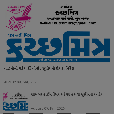
વાહનોનો થર્ડ પાર્ટી વીમો : સુપ્રીમનો ઉમદા નિર્દેશ
August 08, Sat, 2026
સાયબર ક્રાઈમ ઉપર સકંજો કસવા સુપ્રીમનો આદેશ
August 07, Fri, 2026