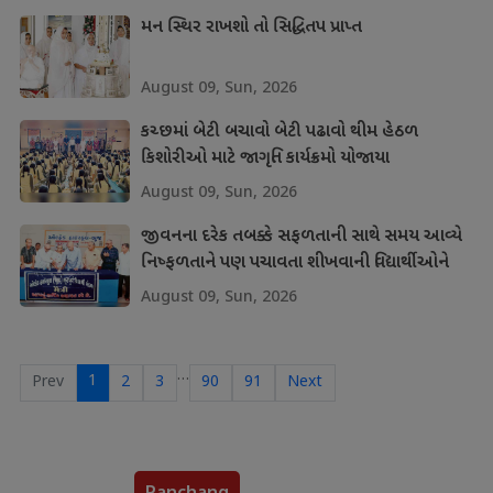
મન સ્થિર રાખશો તો સિદ્ધિતપ પ્રાપ્ત
August 09, Sun, 2026
કચ્છમાં બેટી બચાવો બેટી પઢાવો થીમ હેઠળ
કિશોરીઓ માટે જાગૃતિ કાર્યક્રમો યોજાયા
August 09, Sun, 2026
જીવનના દરેક તબક્કે સફળતાની સાથે સમય આવ્યે
નિષ્ફળતાને પણ પચાવતા શીખવાની વિદ્યાર્થીઓને
શીખ
August 09, Sun, 2026
…
1
Prev
2
3
90
91
Next
Panchang