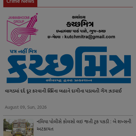
Crime News
વાગડમાં દર્દ દૂર કરવાની વિધિના બહાને દાગીના પડાવતી ગેંગ ઝડપાઈ
August 09, Sun, 2026
નલિયા પોલીસે કોલસો લઇ જતી ટ્રક પકડી : બે શખ્સની
અટકાયત