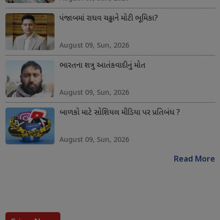
પંજાબમાં રાઘવ ચઢ્ઢાને મોટી ભૂમિકા?
August 09, Sun, 2026
ભારતના શત્રુ આતંકવાદીનું મોત
August 09, Sun, 2026
બાળકો માટે સોશિયલ મીડિયા પર પ્રતિબંધ ?
August 09, Sun, 2026
Read More