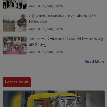
August 09, Sun, 2026
રાષ્ટ્રીય માનવ સંગ્રહાલયમાં કચ્છની લોક સંસ્કૃતિને
વિશિષ્ટ સ્થાન
August 09, Sun, 2026
સત્તાપક્ષ જ્યારે ખોટા કાર્યો કરે ત્યારે તેને ઉજાગર કરવાનું
કામ વિપક્ષનું
August 09, Sun, 2026
Read More
Latest News