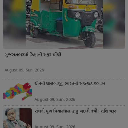
ગુજરાતભરમાં રિક્ષાની સફર મોંઘી
August 09, Sun, 2026
ચીનની ચાલબાજી; ભારતનો સજ્જડ જવાબ
August 09, Sun, 2026
સંઘની મૂળ વિચારધારા હજુ બદલી નથી : શશિ થરૂર
August 09, Sun, 2026