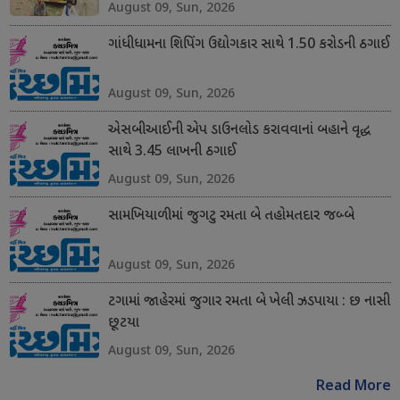
August 09, Sun, 2026
ગાંધીધામના શિપિંગ ઉદ્યોગકાર સાથે 1.50 કરોડની ઠગાઈ
August 09, Sun, 2026
એસબીઆઈની એપ ડાઉનલોડ કરાવવાનાં બહાને વૃદ્ધ
સાથે 3.45 લાખની ઠગાઈ
August 09, Sun, 2026
સામખિયાળીમાં જુગટુ રમતા બે તહોમતદાર જબ્બે
August 09, Sun, 2026
ટગામાં જાહેરમાં જુગાર રમતા બે ખેલી ઝડપાયા : છ નાસી
છૂટયા
August 09, Sun, 2026
Read More