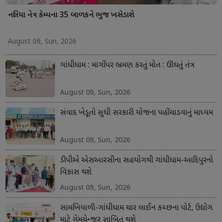
નલિયા નેત્ર કેમ્પના 35 બાળકને ભુજ ખસેડાશે
August 09, Sun, 2026
ગાંધીધામ : માર્ગો પર ભ્રમણ કરતું મોત : ઊંઘતું તંત્ર
August 09, Sun, 2026
સંવાદ ખેડૂતો સુધી સરકારી યોજના પહોંચાડવાનું માધ્યમ
August 09, Sun, 2026
ડીપીએ એસઆરસીના સહયોગથી ગાંધીધામ-આદિપુરનો
વિકાસ થશે
August 09, Sun, 2026
સામખિયાળી-ગાંધીધામ ચાર લાઈન કચ્છના પોર્ટ, ઉદ્યોગ
માટે ગેમચેન્જર સાબિત થશે