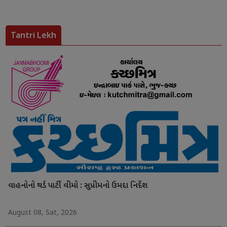
Tantri Lekh
વાહનોનો થર્ડ પાર્ટી વીમો : સુપ્રીમનો ઉમદા નિર્દેશ
August 08, Sat, 2026