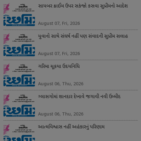
સાયબર ક્રાઈમ ઉપર સકંજો કસવા સુપ્રીમનો આદેશ
August 07, Fri, 2026
યુવાનો સાથે સંઘર્ષ નહીં પણ સંવાદની સુપ્રીમ સલાહ
August 07, Fri, 2026
ગરિમા ચૂકયા ઉદયનિધિ
August 06, Thu, 2026
ગ્લાસગોમાં શાનદાર દેખાવે જગાવી નવી ઉમ્મીદ
August 06, Thu, 2026
આત્મવિશ્વાસ નહીં અહંકારનું પરિણામ