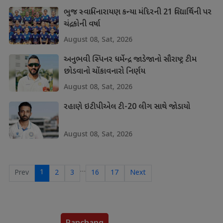
ભુજ સ્વામિનારાયણ કન્યા મંદિરની 21 વિદ્યાર્થિની પર
ચંદ્રકોની વર્ષા
August 08, Sat, 2026
અનુભવી સ્પિનર ધર્મેન્દ્ર જાડેજાનો સૌરાષ્ટ્ર ટીમ
છોડવાનો ચોંકાવનારો નિર્ણય
August 08, Sat, 2026
રહાણે ઇટીપીએલ ટી-20 લીગ સાથે જોડાયો
August 08, Sat, 2026
…
1
Prev
2
3
16
17
Next
Panchang