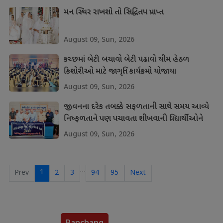
મન સ્થિર રાખશો તો સિદ્ધિતપ પ્રાપ્ત
August 09, Sun, 2026
કચ્છમાં બેટી બચાવો બેટી પઢાવો થીમ હેઠળ
કિશોરીઓ માટે જાગૃતિ કાર્યક્રમો યોજાયા
August 09, Sun, 2026
જીવનના દરેક તબક્કે સફળતાની સાથે સમય આવ્યે
નિષ્ફળતાને પણ પચાવતા શીખવાની વિદ્યાર્થીઓને
શીખ
August 09, Sun, 2026
…
1
Prev
2
3
94
95
Next
Panchang