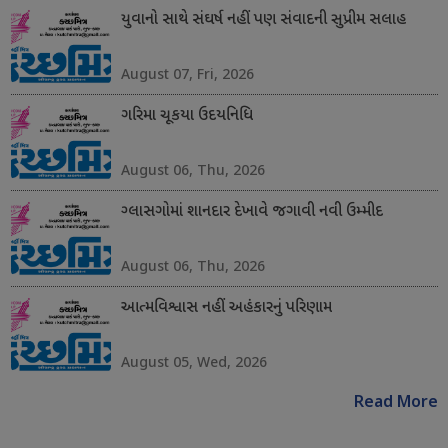
યુવાનો સાથે સંઘર્ષ નહીં પણ સંવાદની સુપ્રીમ સલાહ
August 07, Fri, 2026
ગરિમા ચૂકયા ઉદયનિધિ
August 06, Thu, 2026
ગ્લાસગોમાં શાનદાર દેખાવે જગાવી નવી ઉમ્મીદ
August 06, Thu, 2026
આત્મવિશ્વાસ નહીં અહંકારનું પરિણામ
August 05, Wed, 2026
Read More