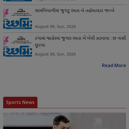
સામખિયાળીમાં જુગટુ રમતા બે તહોમતદાર જબ્બે
August 09, Sun, 2026
ટગામાં જાહેરમાં જુગાર રમતા બે ખેલી ઝડપાયા : છ નાસી
છૂટયા
August 09, Sun, 2026
Read More
Sports News