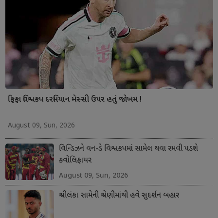
ફિફા વિશ્વકપ દરમિયાન મેસ્સી ઉપર હતું જોખમ !
August 09, Sun, 2026
વિન્ડિઝને વન-ડે વિશ્વકપમાં સામેલ થવા રમવી પડશે
ક્વોલિફાયર
August 09, Sun, 2026
શ્રીલંકા સામેની શ્રેણીમાંથી હવે સુદર્શન બહાર