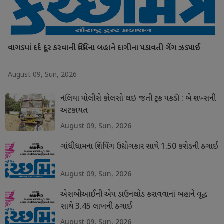
વાગડમાં દર્દ દૂર કરવાની વિધિના બહાને દાગીના પડાવતી ગેંગ ઝડપાઈ
August 09, Sun, 2026
નલિયા પોલીસે કોલસો લઇ જતી ટ્રક પકડી : બે શખ્સની
અટકાયત
August 09, Sun, 2026
ગાંધીધામના શિપિંગ ઉદ્યોગકાર સાથે 1.50 કરોડની ઠગાઈ
August 09, Sun, 2026
એસબીઆઈની એપ ડાઉનલોડ કરાવવાનાં બહાને વૃદ્ધ
સાથે 3.45 લાખની ઠગાઈ
August 09, Sun, 2026