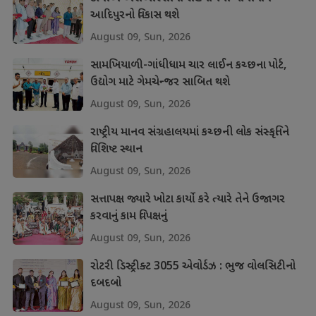
આદિપુરનો વિકાસ થશે
August 09, Sun, 2026
સામખિયાળી-ગાંધીધામ ચાર લાઈન કચ્છના પોર્ટ,
ઉદ્યોગ માટે ગેમચેન્જર સાબિત થશે
August 09, Sun, 2026
રાષ્ટ્રીય માનવ સંગ્રહાલયમાં કચ્છની લોક સંસ્કૃતિને
વિશિષ્ટ સ્થાન
August 09, Sun, 2026
સત્તાપક્ષ જ્યારે ખોટા કાર્યો કરે ત્યારે તેને ઉજાગર
કરવાનું કામ વિપક્ષનું
August 09, Sun, 2026
રોટરી ડિસ્ટ્રીક્ટ 3055 એવોર્ડઝ : ભુજ વોલસિટીનો
દબદબો
August 09, Sun, 2026