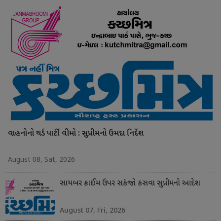
વાહનોનો થર્ડ પાર્ટી વીમો : સુપ્રીમનો ઉમદા નિર્દેશ
August 08, Sat, 2026
સાયબર ક્રાઈમ ઉપર સકંજો કસવા સુપ્રીમનો આદેશ
August 07, Fri, 2026