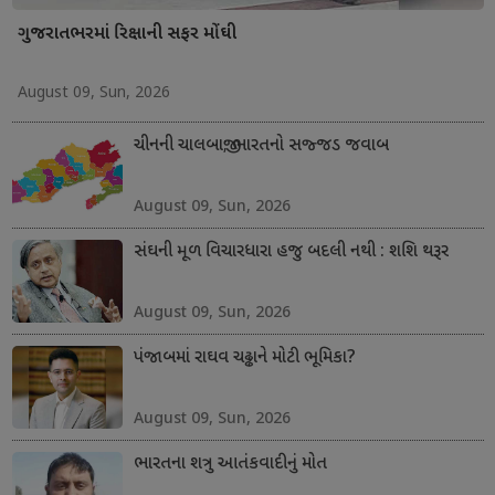
ગુજરાતભરમાં રિક્ષાની સફર મોંઘી
August 09, Sun, 2026
ચીનની ચાલબાજી; ભારતનો સજ્જડ જવાબ
August 09, Sun, 2026
સંઘની મૂળ વિચારધારા હજુ બદલી નથી : શશિ થરૂર
August 09, Sun, 2026
પંજાબમાં રાઘવ ચઢ્ઢાને મોટી ભૂમિકા?
August 09, Sun, 2026
ભારતના શત્રુ આતંકવાદીનું મોત