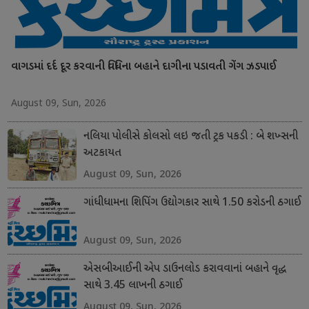
વાગડમાં દર્દ દૂર કરવાની વિધિના બહાને દાગીના પડાવતી ગેંગ ઝડપાઈ
August 09, Sun, 2026
નલિયા પોલીસે કોલસો લઇ જતી ટ્રક પકડી : બે શખ્સની
અટકાયત
August 09, Sun, 2026
ગાંધીધામના શિપિંગ ઉદ્યોગકાર સાથે 1.50 કરોડની ઠગાઈ
August 09, Sun, 2026
એસબીઆઈની એપ ડાઉનલોડ કરાવવાનાં બહાને વૃદ્ધ
સાથે 3.45 લાખની ઠગાઈ
August 09, Sun, 2026