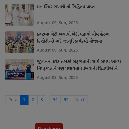
મન સ્થિર રાખશો તો સિદ્ધિતપ પ્રાપ્ત
August 09, Sun, 2026
કચ્છમાં બેટી બચાવો બેટી પઢાવો થીમ હેઠળ
કિશોરીઓ માટે જાગૃતિ કાર્યક્રમો યોજાયા
August 09, Sun, 2026
જીવનના દરેક તબક્કે સફળતાની સાથે સમય આવ્યે
નિષ્ફળતાને પણ પચાવતા શીખવાની વિદ્યાર્થીઓને
શીખ
August 09, Sun, 2026
…
1
Prev
2
3
94
95
Next
Panchang