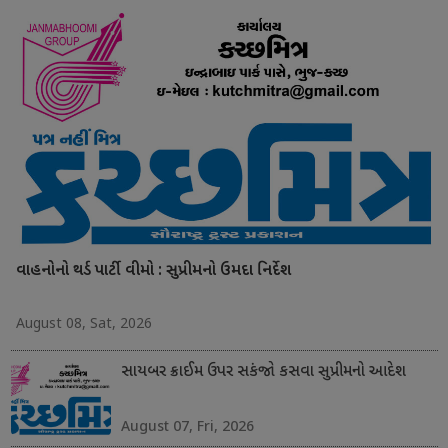
વાહનોનો થર્ડ પાર્ટી વીમો : સુપ્રીમનો ઉમદા નિર્દેશ
August 08, Sat, 2026
સાયબર ક્રાઈમ ઉપર સકંજો કસવા સુપ્રીમનો આદેશ
August 07, Fri, 2026