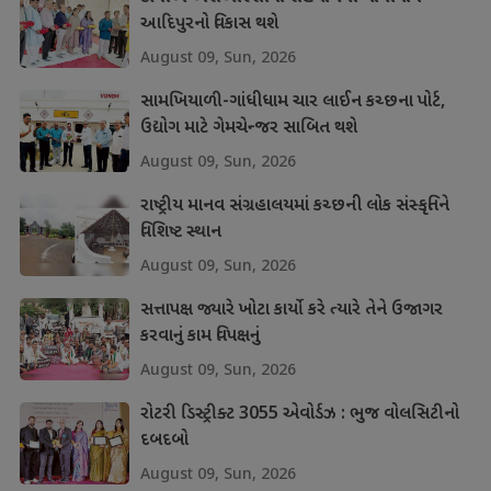
આદિપુરનો વિકાસ થશે
August 09, Sun, 2026
સામખિયાળી-ગાંધીધામ ચાર લાઈન કચ્છના પોર્ટ,
ઉદ્યોગ માટે ગેમચેન્જર સાબિત થશે
August 09, Sun, 2026
રાષ્ટ્રીય માનવ સંગ્રહાલયમાં કચ્છની લોક સંસ્કૃતિને
વિશિષ્ટ સ્થાન
August 09, Sun, 2026
સત્તાપક્ષ જ્યારે ખોટા કાર્યો કરે ત્યારે તેને ઉજાગર
કરવાનું કામ વિપક્ષનું
August 09, Sun, 2026
રોટરી ડિસ્ટ્રીક્ટ 3055 એવોર્ડઝ : ભુજ વોલસિટીનો
દબદબો
August 09, Sun, 2026