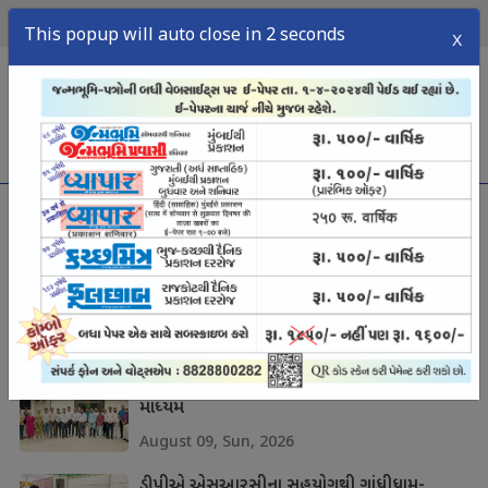
09
2026
રવિવાર,
ઑગસ્ટ,
This popup will auto close in 2 seconds
X
menu
મુખ્ય સમાચાર
ગાંધીધામ : માર્ગો પર ભ્રમણ કરતું મોત : ઊંઘતું તંત્ર
August 09, Sun, 2026
સંવાદ ખેડૂતો સુધી સરકારી યોજના પહોંચાડવાનું
માધ્યમ
August 09, Sun, 2026
ડીપીએ એસઆરસીના સહયોગથી ગાંધીધામ-