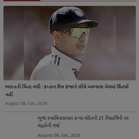
ભારતની ચિંતા વધી : કપ્તાન ગિલ ઇજાને લીધે અભ્યાસ મેચમાં ઊતર્યો
નહીં
August 08, Sat, 2026
ભુજ સ્વામિનારાયણ કન્યા મંદિરની 21 વિદ્યાર્થિની પર
ચંદ્રકોની વર્ષા
August 08, Sat, 2026