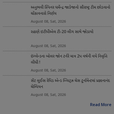
અનુભવી સ્પિનર ધર્મેન્દ્ર જાડેજાનો સૌરાષ્ટ્ર ટીમ છોડવાનો
ચોંકાવનારો નિર્ણય
August 08, Sat, 2026
રહાણે ઇટીપીએલ ટી-20 લીગ સાથે જોડાયો
August 08, Sat, 2026
ઇંગ્લેન્ડના બોલર જોન ટર્નરે માત્ર 2પ વર્ષની વયે નિવૃત્તિ
લીધી !
August 08, Sat, 2026
સેંટ લુઈસ રેપિડ એન્ડ બ્લિટ્ઝ ચેસ ટૂર્નામેન્ટમાં પ્રજ્ઞાનાનંદ
ચેમ્પિયન
August 08, Sat, 2026
Read More