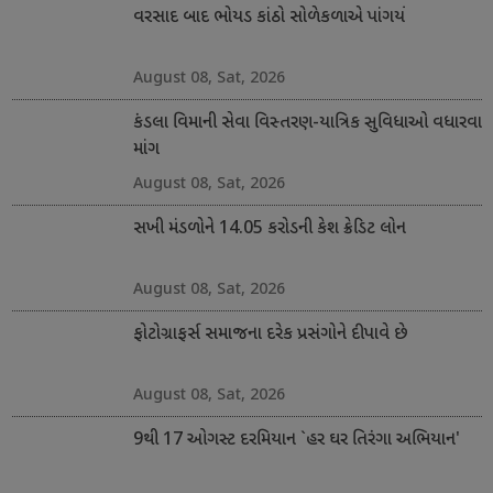
વરસાદ બાદ ભોયડ કાંઠો સોળેકળાએ પાંગર્યો
August 08, Sat, 2026
કંડલા વિમાની સેવા વિસ્તરણ-યાત્રિક સુવિધાઓ વધારવા
માંગ
August 08, Sat, 2026
સખી મંડળોને 14.05 કરોડની કેશ ક્રેડિટ લોન
August 08, Sat, 2026
ફોટોગ્રાફર્સ સમાજના દરેક પ્રસંગોને દીપાવે છે
August 08, Sat, 2026
9થી 17 ઓગસ્ટ દરમિયાન `હર ઘર તિરંગા અભિયાન'