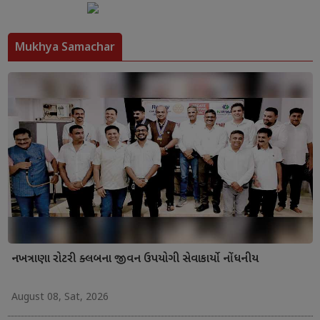
Mukhya Samachar
નખત્રાણા રોટરી ક્લબના જીવન ઉપયોગી સેવાકાર્યો નોંધનીય
August 08, Sat, 2026