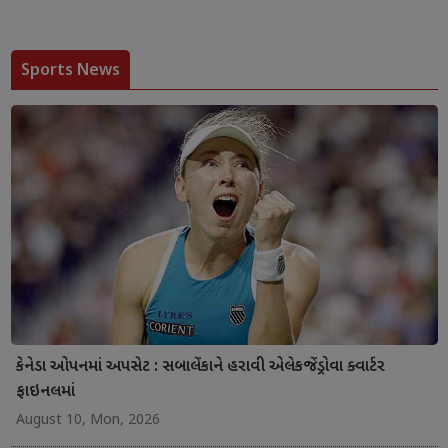
Sports News
કેનેડા ઓપનમાં અપસેટ : સબાલેંકાને હરાવી એલેકજેંડ્રોવા ક્વાર્ટર
ફાઇનલમાં
August 10, Mon, 2026