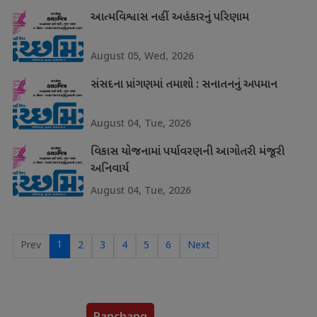
આત્મવિશ્વાસ નહીં અહંકારનું પરિણામ
August 05, Wed, 2026
સંસદના પ્રાંગણમાં તમાશો : સનાતનનું અપમાન
August 04, Tue, 2026
વિકાસ યોજનામાં પર્યાવરણની આગોતરી મંજૂરી
અનિવાર્ય
August 04, Tue, 2026
1
Prev
2
3
4
5
6
Next
Panchang