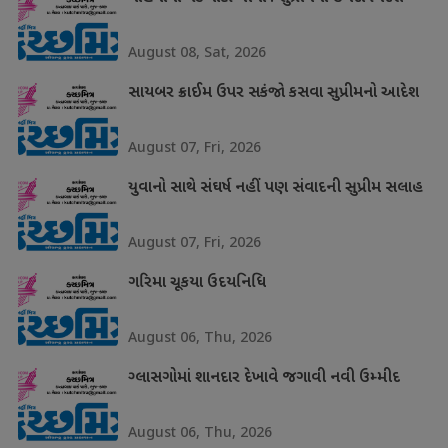
August 08, Sat, 2026
સાયબર ક્રાઈમ ઉપર સકંજો કસવા સુપ્રીમનો આદેશ
August 07, Fri, 2026
યુવાનો સાથે સંઘર્ષ નહીં પણ સંવાદની સુપ્રીમ સલાહ
August 07, Fri, 2026
ગરિમા ચૂકયા ઉદયનિધિ
August 06, Thu, 2026
ગ્લાસગોમાં શાનદાર દેખાવે જગાવી નવી ઉમ્મીદ
August 06, Thu, 2026