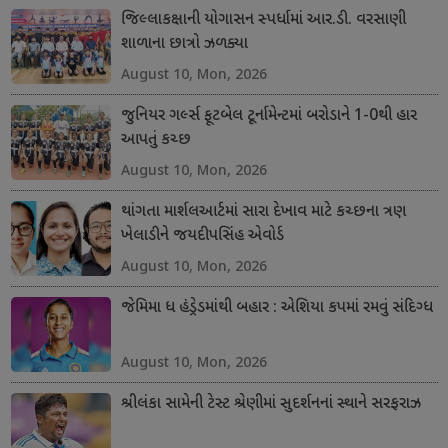
જિલ્લાકક્ષાની યોગાસન સ્પર્ધામાં આર.ડી. વરસાણી
શાળાના છાત્રો ઝળક્યા
August 10, Mon, 2026
જુનિયર ગર્લ્સ ફૂટબેલ ટૂર્નામેન્ટમાં બરોડાને 1-0થી હાર
આપતું કચ્છ
August 10, Mon, 2026
થાંગતા માર્શલઆર્ટમાં સારા દેખાવ માટે કચ્છના ત્રણ
ખેલાડીને જયદીપસિંહ એવોર્ડ
August 10, Mon, 2026
જેમિમા ધ હંડ્રેડમાંથી બહાર : એશિયા કપમાં રમવું સંદિગ્ધ
August 10, Mon, 2026
શ્રીલંકા સામેની ટેસ્ટ શ્રેણીમાં સુદર્શનનાં સ્થાને સરફરાઝ