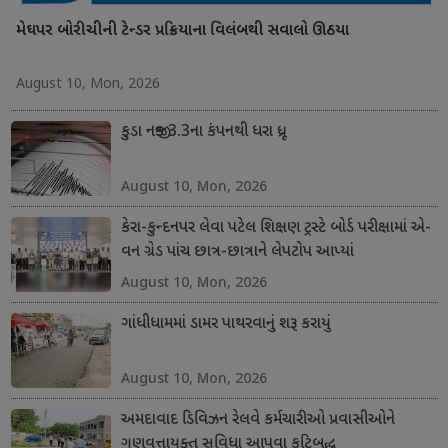
મેઘપર બોરીચીની ટેન્ડર પ્રક્રિયાના વિલંબથી સવાલો ઊઠયા
August 10, Mon, 2026
કુડા નજીક 3.3ના કંપનથી ધરા ધ્રૂજી
August 10, Mon, 2026
કેરા-કુન્દનપર લેવા પટેલ શિક્ષણ ટ્રસ્ટે બોર્ડ પરીક્ષામાં એ-
વન ગ્રેડ પાંચ છાત્ર-છાત્રાને લેપટોપ આપ્યાં
August 10, Mon, 2026
ગાંધીધામમાં ડામર પાથરવાનું શરૂ કરાયું
August 10, Mon, 2026
અમદાવાદ ડિવિઝન રેલવે કર્મચારીઓ પ્રવાસીઓને
ગુણવત્તાયુક્ત સુવિધા આપવા કટિબદ્ધ