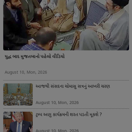
યુદ્ધ બાદ મુજતબાનો પહેલો વીડિયો
August 10, Mon, 2026
આજથી સંસદના ચોમાસુ સત્રનું આખરી ચરણ
August 10, Mon, 2026
ટ્રમ્પ અણુ કાર્યક્રમની શરત પડતી મૂકશે ?
August 10, Mon, 2026