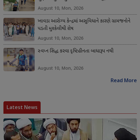
August 10, Mon, 2026
ખાવડા આરોગ્ય કેન્દ્રમાં અસુવિધાને કારણે ગ્રામજનોને
પડતી મુશ્કેલીથી રોષ
August 10, Mon, 2026
સ્વપ્ન સિદ્ધ કરવા દૃષ્ટિહીનતા બાધારૂપ નથી
August 10, Mon, 2026
Read More
Latest News