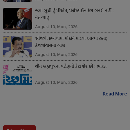
જ્યાં સુધી હું પીએમ, પેલેસ્ટાઈન દેશ બનશે નહીં :
નેતન્યાહુ
August 10, Mon, 2026
સીજેપી દેખાવોમાં મોદીને મારવા આવ્યા હતા;
કેજરીવાલના બોલ
August 10, Mon, 2026
ચીન બ્રહ્મપુત્રના વહેણનો ડેટા શેર કરે : ભારત
August 10, Mon, 2026
Read More