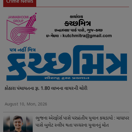
Crime News
કોઠારા પંચાયતના રૂા. 1.80 લાખના વાયરની ચોરી
August 10, Mon, 2026
ભુજના એરફોર્સ પાસે પરપ્રાંતીય યુવાન કચડાયો : માધાપર
પાસે બુલેટ સ્લીપ થતા પધ્ધરના યુવાનનું મોત