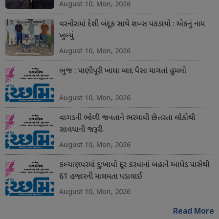
August 10, Mon, 2026
વરનોરામાં દેશી બંદૂક સાથે શખ્સ પકડાયો : એકનું નામ
ખુલ્યું
August 10, Mon, 2026
ભુજ : પાણીપૂરી ખાધા બાદ પૈસા માગતાં હુમલો
August 10, Mon, 2026
વાગડની ભોળી જનતાને ભરમાવી છેતરતા લોકોથી
સાવધાની જરૂરી
August 10, Mon, 2026
કલ્યાણપરમાં દુ:ખાવો દૂર કરવાનાં બહાને આધેડ પાસેથી
61 હજારની માલમતા પડાવાઈ
August 10, Mon, 2026
Read More