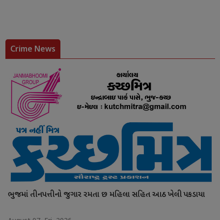
Crime News
ભુજમાં તીનપત્તીનો જુગાર રમતા છ મહિલા સહિત આઠ ખેલી પકડાયા