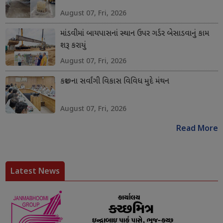
August 07, Fri, 2026
માંડવીમાં બાયપાસનાં સ્થાન ઉપર ગર્ડર બેસાડવાનું કામ
શરૂ કરાયું
August 07, Fri, 2026
કચ્છના સર્વાંગી વિકાસ વિવિધ મુદે મંથન
August 07, Fri, 2026
Read More
Latest News