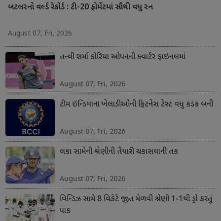
બટલરનો વર્લ્ડ રેકોર્ડ : ટી-20 ફોર્મેટમાં સૌથી વધુ રન
August 07, Fri, 2026
તન્વી શર્મા કોરિયા ઓપનની ક્વાર્ટર ફાઇનલમાં
August 07, Fri, 2026
ટીમ ઇન્ડિયાના ખેલાડીઓની ફિટનેસ ટેસ્ટ વધુ કડક બની
August 07, Fri, 2026
લંકા સામેની શ્રેણીની તૈયારી ચકાસવાની તક
August 07, Fri, 2026
વિન્ડિઝ સામે 8 વિકેટે જીત મેળવી શ્રેણી 1-1થી ડ્રો કરતું
પાક