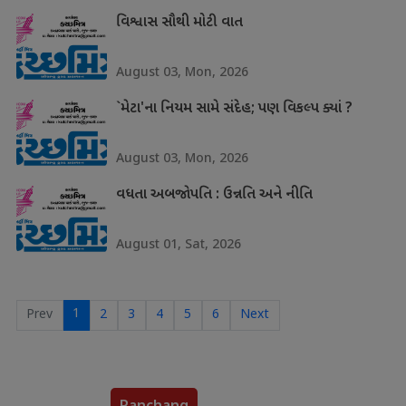
વિશ્વાસ સૌથી મોટી વાત
August 03, Mon, 2026
`મેટા'ના નિયમ સામે સંદેહ; પણ વિકલ્પ ક્યાં ?
August 03, Mon, 2026
વધતા અબજોપતિ : ઉન્નતિ અને નીતિ
August 01, Sat, 2026
1
Prev
2
3
4
5
6
Next
Panchang