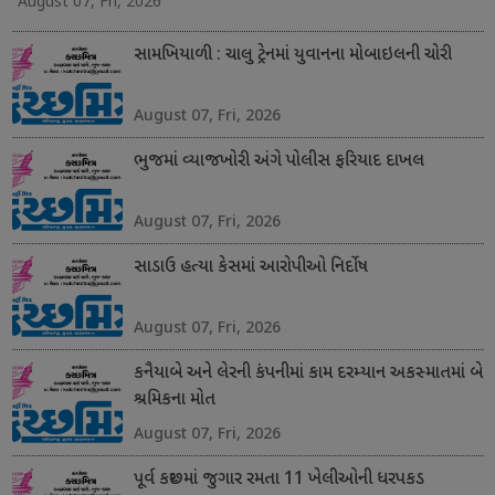
August 07, Fri, 2026
સામખિયાળી : ચાલુ ટ્રેનમાં યુવાનના મોબાઇલની ચોરી
August 07, Fri, 2026
ભુજમાં વ્યાજખોરી અંગે પોલીસ ફરિયાદ દાખલ
August 07, Fri, 2026
સાડાઉ હત્યા કેસમાં આરોપીઓ નિર્દોષ
August 07, Fri, 2026
કનૈયાબે અને લેરની કંપનીમાં કામ દરમ્યાન અકસ્માતમાં બે
શ્રમિકના મોત
August 07, Fri, 2026
પૂર્વ કચ્છમાં જુગાર રમતા 11 ખેલીઓની ધરપકડ