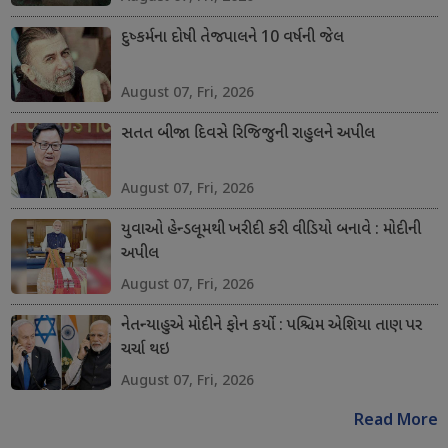
દુષ્કર્મના દોષી તેજપાલને 10 વર્ષની જેલ
August 07, Fri, 2026
સતત બીજા દિવસે રિજિજુની રાહુલને અપીલ
August 07, Fri, 2026
યુવાઓ હેન્ડલૂમથી ખરીદી કરી વીડિયો બનાવે : મોદીની
અપીલ
August 07, Fri, 2026
નેતન્યાહુએ મોદીને ફોન કર્યો : પશ્ચિમ એશિયા તાણ પર
ચર્ચા થઇ
August 07, Fri, 2026
Read More