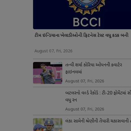
ટીમ ઇન્ડિયાના ખેલાડીઓની ફિટનેસ ટેસ્ટ વધુ કડક બની
August 07, Fri, 2026
તન્વી શર્મા કોરિયા ઓપનની ક્વાર્ટર
ફાઇનલમાં
August 07, Fri, 2026
બટલરનો વર્લ્ડ રેકોર્ડ : ટી-20 ફોર્મેટમાં 
વધુ રન
August 07, Fri, 2026
લંકા સામેની શ્રેણીની તૈયારી ચકાસવાની