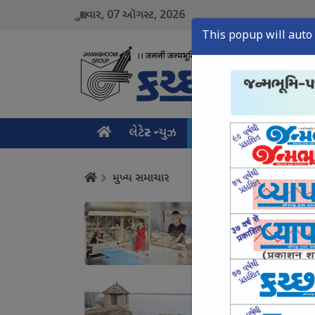
07
2026
શુક્રવાર,
ઑગસ્ટ,
This popup will auto 
લેટેસ્ટ ન્યુઝ
મુખ્ય સમાચાર
ક્રાઇમ ન
મુખ્ય સમાચાર
કચ્છનું વણાટકામ એક 
August 07, Fri, 2026
શિણાય ડેમથી આદિપુરન