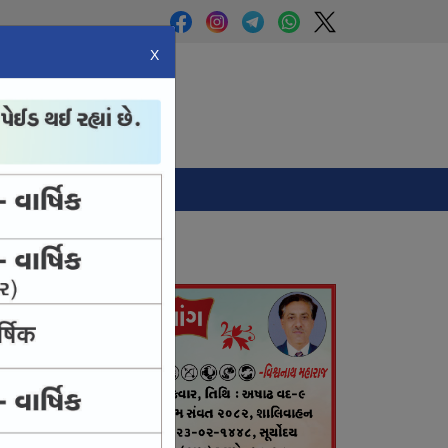
X
Panchang