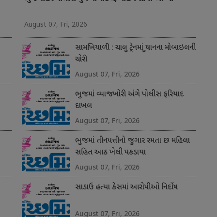
August 07, Fri, 2026
સામખિયાળી : ચાલુ ટ્રેનમાં યુવાનના મોબાઇલની
ચોરી
August 07, Fri, 2026
ભુજમાં વ્યાજખોરી અંગે પોલીસ ફરિયાદ
દાખલ
August 07, Fri, 2026
ભુજમાં તીનપત્તીનો જુગાર રમતા છ મહિલા
સહિત આઠ ખેલી પકડાયા
August 07, Fri, 2026
સાડાઉ હત્યા કેસમાં આરોપીઓ નિર્દોષ
August 07, Fri, 2026