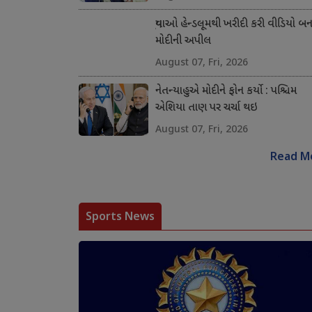
યુવાઓ હેન્ડલૂમથી ખરીદી કરી વીડિયો બના
મોદીની અપીલ
August 07, Fri, 2026
નેતન્યાહુએ મોદીને ફોન કર્યો : પશ્ચિમ
એશિયા તાણ પર ચર્ચા થઇ
August 07, Fri, 2026
Read M
Sports News