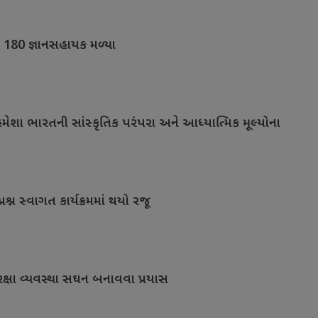
ે 180 જ્ઞાનસહાયક મળ્યા
મેશા ભારતની સાંસ્કૃતિક પરંપરા અને આધ્યાત્મિક મૂલ્યોના
પ્રશ્ન સ્વાગત કાર્યક્રમમાં થયો રજૂ
 સુરક્ષા વ્યવસ્થા સઘન બનાવવા પ્રયાસ