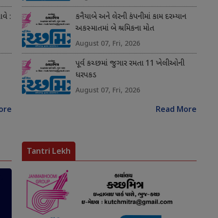
વે :
કનૈયાબે અને લેરની કંપનીમાં કામ દરમ્યાન
અકસ્માતમાં બે શ્રમિકના મોત
August 07, Fri, 2026
પૂર્વ કચ્છમાં જુગાર રમતા 11 ખેલીઓની
ધરપકડ
August 07, Fri, 2026
ore
Read More
Tantri Lekh