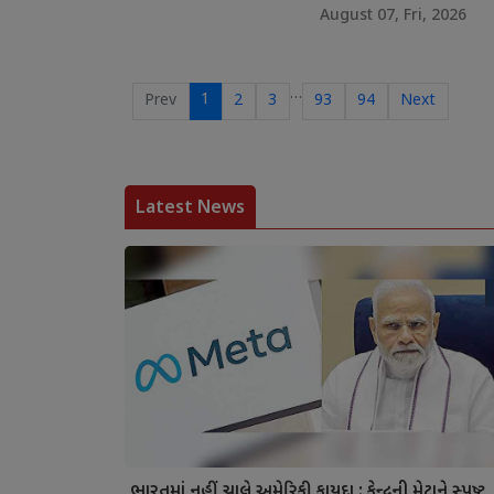
August 07, Fri, 2026
…
1
Prev
2
3
93
94
Next
Latest News
ભારતમાં નહીં ચાલે અમેરિકી કાયદા : કેન્દ્રની મેટાને સ્પષ્ટ