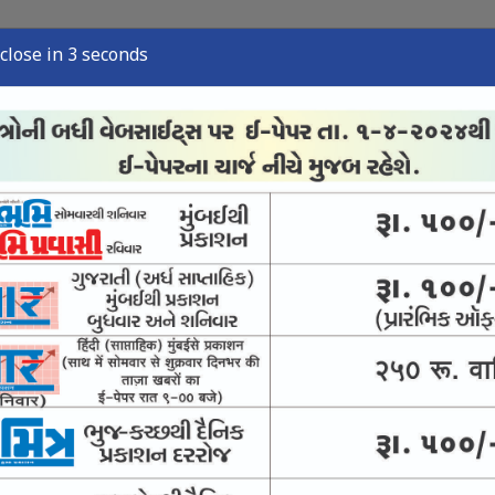
close in 2 seconds
્યુઝ
સ્પોર્ટ્સ ન્યુઝ
તંત્રી લેખ
અવસાન નોંધ
ઈ-પેપર
વારસો અને જીવંત ઉદ્યોગ
ે પીવાનું પાણી આપવાની યોજના નિષ્ફળ