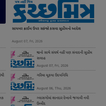
સાયબર ક્રાઈમ ઉપર સકંજો કસવા સુપ્રીમનો આદેશ
August 07, Fri, 2026
યુવાનો સાથે સંઘર્ષ નહીં પણ સંવાદની સુપ્રીમ
સલાહ
August 07, Fri, 2026
સૌથી
ગરિમા ચૂકયા ઉદયનિધિ
August 06, Thu, 2026
 તક
ગ્લાસગોમાં શાનદાર દેખાવે જગાવી નવી
ઉમ્મીદ