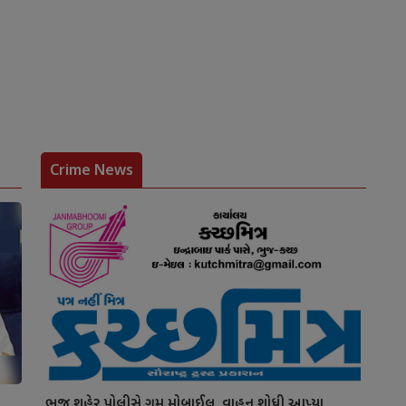
Crime News
ભુજ શહેર પોલીસે ગુમ મોબાઈલ, વાહન શોધી આપ્યા