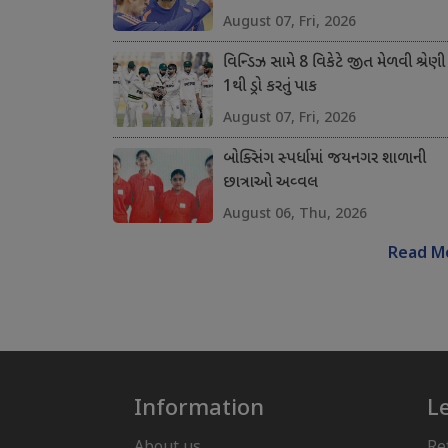
August 07, Fri, 2026
વિન્ડિઝ સામે 8 વિકેટે જીત મેળવી શ્રેણી
1થી ડ્રો કરતું પાક
August 07, Fri, 2026
બોક્સિંગ સ્પર્ધામાં જયનગર શાળાની
છાત્રાઓ અવ્વલ
August 06, Thu, 2026
Read M
Information
L
About us
Re