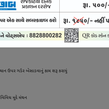
સારવાર માટે દેશને મળશે કુશળ માનવબળ
ા બીજા તબક્કાનું કામ શરૂ થતાં આનંદો
થાન ઉપર ગર્ડર બેસાડવાનું કામ શરૂ કરાયું
 વિવિધ મુદે મંથન