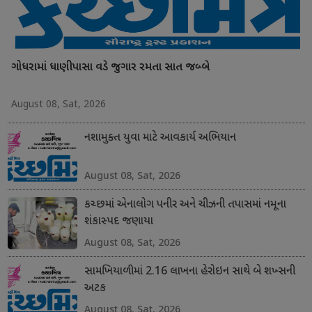
ગોધરામાં ધાણીપાસા વડે જુગાર રમતા સાત જબ્બે
August 08, Sat, 2026
નશામુક્ત યુવા માટે આવકાર્ય અભિયાન
August 08, Sat, 2026
કચ્છમાં એનાલોગ પનીર અને ચીઝની તપાસમાં નમૂના
શંકાસ્પદ જણાયા
August 08, Sat, 2026
સામખિયાળીમાં 2.16 લાખના હેરોઇન સાથે બે શખ્સની
અટક
August 08, Sat, 2026