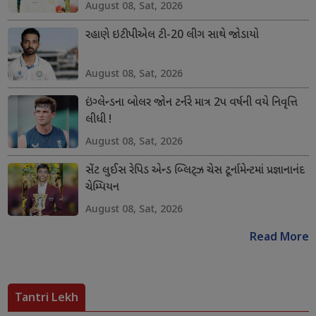
August 08, Sat, 2026
રહાણે ઇટીપીએલ ટી-20 લીગ સાથે જોડાયો
August 08, Sat, 2026
ઇંગ્લેન્ડના બોલર જોન ટર્નરે માત્ર 2પ વર્ષની વયે નિવૃત્તિ
લીધી !
August 08, Sat, 2026
સેંટ લુઈસ રેપિડ એન્ડ બ્લિટ્ઝ ચેસ ટૂર્નામેન્ટમાં પ્રજ્ઞાનાનંદ
ચેમ્પિયન
August 08, Sat, 2026
Read More
Tantri Lekh