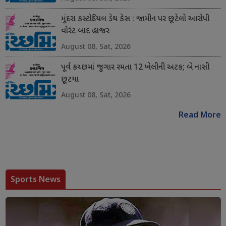
મુંદરા કસ્ટોડિયલ ડેથ કેસ : જામીન પર છૂટેલો આરોપી
વોરંટ બાદ હાજર
August 08, Sat, 2026
પૂર્વ કચ્છમાં જુગાર રમતા 12 ખેલીની અટક; બે નાસી
છૂટયા
August 08, Sat, 2026
Read More
Sports News