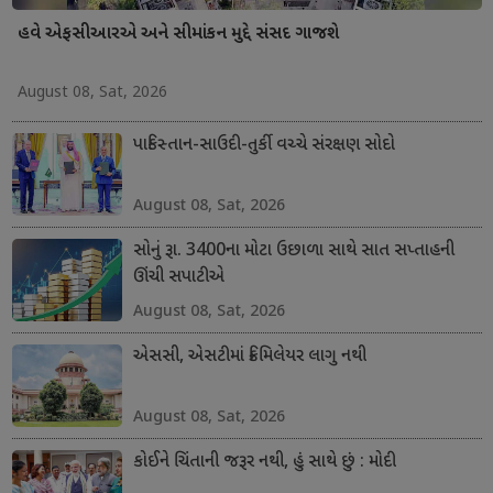
હવે એફસીઆરએ અને સીમાંકન મુદ્દે સંસદ ગાજશે
August 08, Sat, 2026
પાકિસ્તાન-સાઉદી-તુર્કી વચ્ચે સંરક્ષણ સોદો
August 08, Sat, 2026
સોનું રૂા. 3400ના મોટા ઉછાળા સાથે સાત સપ્તાહની
ઊંચી સપાટીએ
August 08, Sat, 2026
એસસી, એસટીમાં ક્રિમિલેયર લાગુ નથી
August 08, Sat, 2026
કોઈને ચિંતાની જરૂર નથી, હું સાથે છું : મોદી