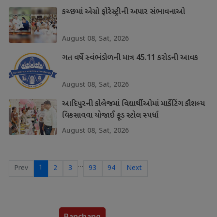
કચ્છમાં એગ્રો ફોરેસ્ટ્રીની અપાર સંભાવનાઓ
August 08, Sat, 2026
ગત વર્ષે સ્વંભંડોળની માત્ર 45.11 કરોડની આવક
August 08, Sat, 2026
આદિપુરની કોલેજમાં વિદ્યાર્થીઓમાં માર્કેટિંગ કૌશલ્ય
વિકસાવવા યોજાઈ ફૂડ સ્ટોલ સ્પર્ધા
August 08, Sat, 2026
…
1
Prev
2
3
93
94
Next
Panchang