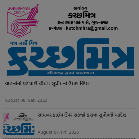
વાહનોનો થર્ડ પાર્ટી વીમો : સુપ્રીમનો ઉમદા નિર્દેશ
August 08, Sat, 2026
સાયબર ક્રાઈમ ઉપર સકંજો કસવા સુપ્રીમનો આદેશ
August 07, Fri, 2026