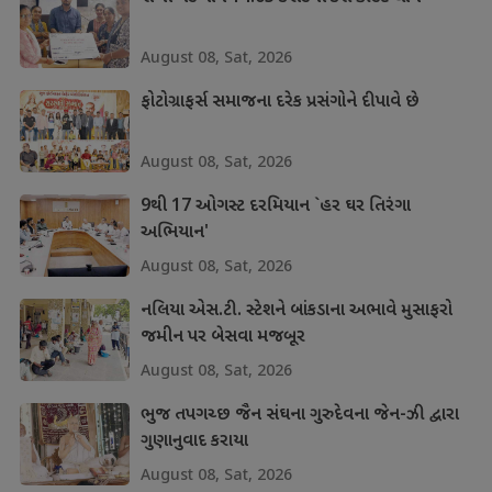
August 08, Sat, 2026
ફોટોગ્રાફર્સ સમાજના દરેક પ્રસંગોને દીપાવે છે
August 08, Sat, 2026
9થી 17 ઓગસ્ટ દરમિયાન `હર ઘર તિરંગા
અભિયાન'
August 08, Sat, 2026
નલિયા એસ.ટી. સ્ટેશને બાંકડાના અભાવે મુસાફરો
જમીન પર બેસવા મજબૂર
August 08, Sat, 2026
ભુજ તપગચ્છ જૈન સંઘના ગુરુદેવના જેન-ઝી દ્વારા
ગુણાનુવાદ કરાયા
August 08, Sat, 2026