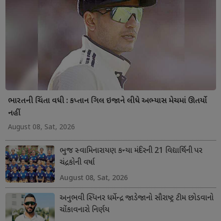
ભારતની ચિંતા વધી : કપ્તાન ગિલ ઇજાને લીધે અભ્યાસ મેચમાં ઊતર્યો
નહીં
August 08, Sat, 2026
ભુજ સ્વામિનારાયણ કન્યા મંદિરની 21 વિદ્યાર્થિની પર
ચંદ્રકોની વર્ષા
August 08, Sat, 2026
અનુભવી સ્પિનર ધર્મેન્દ્ર જાડેજાનો સૌરાષ્ટ્ર ટીમ છોડવાનો
ચોંકાવનારો નિર્ણય