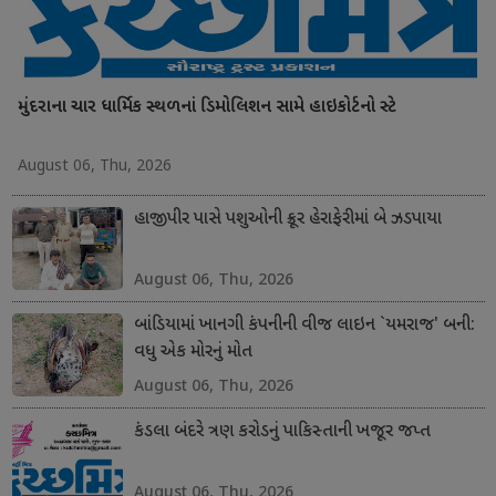
મુંદરાના ચાર ધાર્મિક સ્થળનાં ડિમોલિશન સામે હાઇકોર્ટનો સ્ટે
August 06, Thu, 2026
હાજીપીર પાસે પશુઓની ક્રૂર હેરાફેરીમાં બે ઝડપાયા
August 06, Thu, 2026
બાંડિયામાં ખાનગી કંપનીની વીજ લાઇન `યમરાજ' બની:
વધુ એક મોરનું મોત
August 06, Thu, 2026
કંડલા બંદરે ત્રણ કરોડનું પાકિસ્તાની ખજૂર જપ્ત
August 06, Thu, 2026