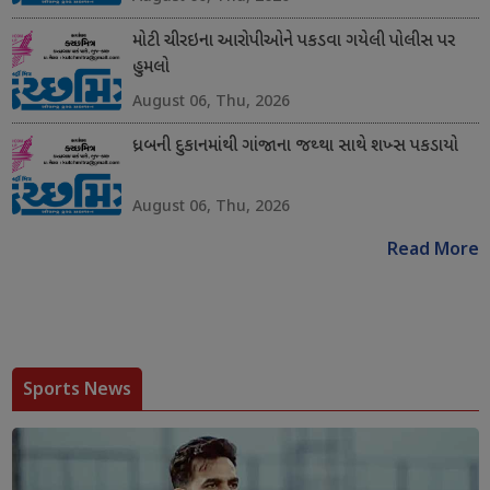
મોટી ચીરઇના આરોપીઓને પકડવા ગયેલી પોલીસ પર
હુમલો
August 06, Thu, 2026
ધ્રબની દુકાનમાંથી ગાંજાના જથ્થા સાથે શખ્સ પકડાયો
August 06, Thu, 2026
Read More
Sports News