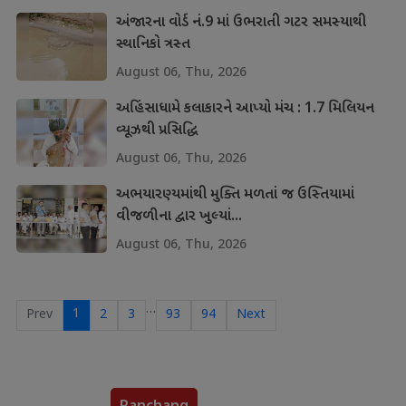
અંજારના વોર્ડ નં.9 માં ઉભરાતી ગટર સમસ્યાથી
સ્થાનિકો ત્રસ્ત
August 06, Thu, 2026
અહિંસાધામે કલાકારને આપ્યો મંચ : 1.7 મિલિયન
વ્યૂઝથી પ્રસિદ્ધિ
August 06, Thu, 2026
અભયારણ્યમાંથી મુક્તિ મળતાં જ ઉસ્તિયામાં
વીજળીના દ્વાર ખુલ્યાં...
August 06, Thu, 2026
…
1
Prev
2
3
93
94
Next
Panchang