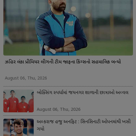
ઝહિર લંકા પ્રીમિયર લીગની ટીમ જાફના કિંગ્સનો સહમાલિક બન્યો
August 06, Thu, 2026
બોક્સિંગ સ્પર્ધામાં જયનગર શાળાની છાત્રાઓ અવ્વલ
August 06, Thu, 2026
અલ્કરાજ હજુ અનફિટ : સિનસિનાટી ઓપનમાંથી ખસી
ગયો