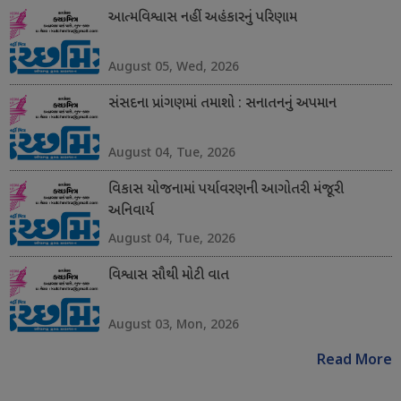
આત્મવિશ્વાસ નહીં અહંકારનું પરિણામ
August 05, Wed, 2026
સંસદના પ્રાંગણમાં તમાશો : સનાતનનું અપમાન
August 04, Tue, 2026
વિકાસ યોજનામાં પર્યાવરણની આગોતરી મંજૂરી
અનિવાર્ય
August 04, Tue, 2026
વિશ્વાસ સૌથી મોટી વાત
August 03, Mon, 2026
Read More