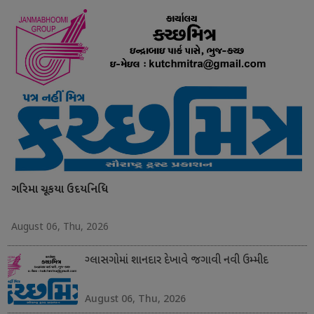
ગરિમા ચૂકયા ઉદયનિધિ
August 06, Thu, 2026
ગ્લાસગોમાં શાનદાર દેખાવે જગાવી નવી ઉમ્મીદ
August 06, Thu, 2026