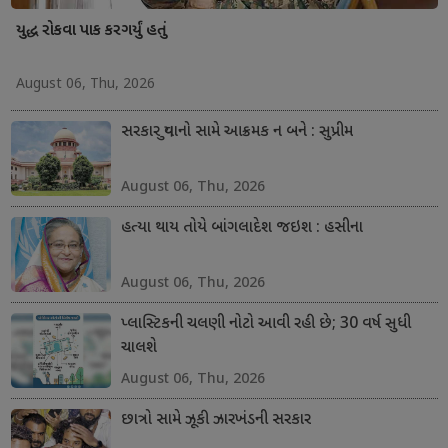
યુદ્ધ રોકવા પાક કરગર્યું હતું
August 06, Thu, 2026
સરકાર યુવાનો સામે આક્રમક ન બને : સુપ્રીમ
August 06, Thu, 2026
હત્યા થાય તોયે બાંગલાદેશ જઇશ : હસીના
August 06, Thu, 2026
પ્લાસ્ટિકની ચલણી નોટો આવી રહી છે; 30 વર્ષ સુધી
ચાલશે
August 06, Thu, 2026
છાત્રો સામે ઝૂકી ઝારખંડની સરકાર