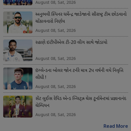
August 08, Sat, 2026
અનુભવી સ્પિનર ધર્મેન્દ્ર જાડેજાનો સૌરાષ્ટ્ર ટીમ છોડવાનો
ચોંકાવનારો નિર્ણય
August 08, Sat, 2026
રહાણે ઇટીપીએલ ટી-20 લીગ સાથે જોડાયો
August 08, Sat, 2026
ઇંગ્લેન્ડના બોલર જોન ટર્નરે માત્ર 2પ વર્ષની વયે નિવૃત્તિ
લીધી !
August 08, Sat, 2026
સેંટ લુઈસ રેપિડ એન્ડ બ્લિટ્ઝ ચેસ ટૂર્નામેન્ટમાં પ્રજ્ઞાનાનંદ
ચેમ્પિયન
August 08, Sat, 2026
Read More