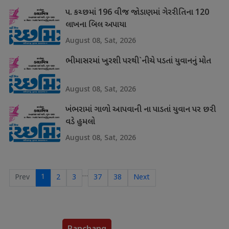
પ. કચ્છમાં 196 વીજ જોડાણમાં ગેરરીતિના 120
લાખના બિલ અપાયા
August 08, Sat, 2026
ભીમાસરમાં ખુરશી પરથી`નીચે પડતાં યુવાનનું મોત
August 08, Sat, 2026
ખંભરામાં ગાળો આપવાની ના પાડતાં યુવાન પર છરી
વડે હુમલો
August 08, Sat, 2026
…
1
Prev
2
3
37
38
Next
Panchang