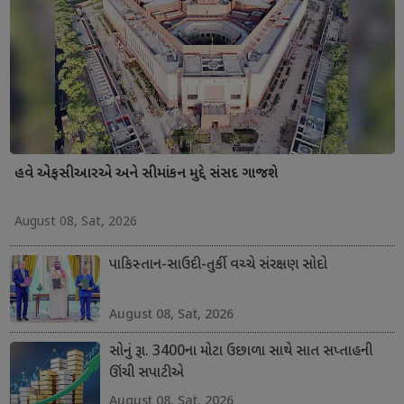
હવે એફસીઆરએ અને સીમાંકન મુદ્દે સંસદ ગાજશે
August 08, Sat, 2026
પાકિસ્તાન-સાઉદી-તુર્કી વચ્ચે સંરક્ષણ સોદો
August 08, Sat, 2026
સોનું રૂા. 3400ના મોટા ઉછાળા સાથે સાત સપ્તાહની
ઊંચી સપાટીએ
August 08, Sat, 2026