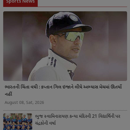
Sports News
ભારતની ચિંતા વધી : કપ્તાન ગિલ ઇજાને લીધે અભ્યાસ મેચમાં ઊતર્યો
નહીં
August 08, Sat, 2026
ભુજ સ્વામિનારાયણ કન્યા મંદિરની 21 વિદ્યાર્થિની પર
ચંદ્રકોની વર્ષા