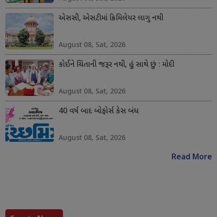
એસસી, એસટીમાં ક્રિમિલેયર લાગુ નથી
August 08, Sat, 2026
કોઈને ચિંતાની જરૂર નથી, હું સાથે છું : મોદી
August 08, Sat, 2026
40 વર્ષ બાદ બોફોર્સ કેસ બંધ
August 08, Sat, 2026
Read More