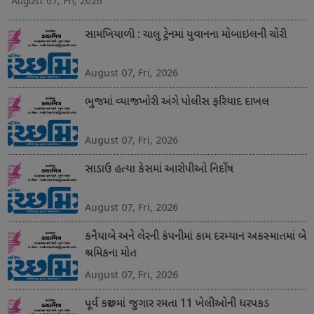
August 07, Fri, 2026
સામખિયાળી : ચાલુ ટ્રેનમાં યુવાનના મોબાઇલની ચોરી
August 07, Fri, 2026
ભુજમાં વ્યાજખોરી અંગે પોલીસ ફરિયાદ દાખલ
August 07, Fri, 2026
સાડાઉ હત્યા કેસમાં આરોપીઓ નિર્દોષ
August 07, Fri, 2026
કનૈયાબે અને લેરની કંપનીમાં કામ દરમ્યાન અકસ્માતમાં બે
શ્રમિકના મોત
August 07, Fri, 2026
પૂર્વ કચ્છમાં જુગાર રમતા 11 ખેલીઓની ધરપકડ