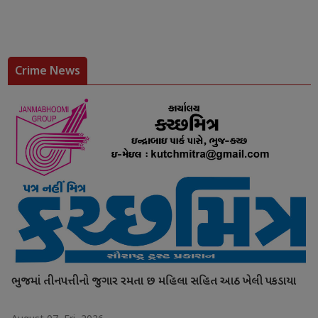
Crime News
ભુજમાં તીનપત્તીનો જુગાર રમતા છ મહિલા સહિત આઠ ખેલી પકડાયા