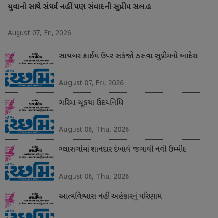
યુવાનો સાથે સંઘર્ષ નહીં પણ સંવાદની સુપ્રીમ સલાહ
August 07, Fri, 2026
સાયબર ક્રાઈમ ઉપર સકંજો કસવા સુપ્રીમનો આદેશ
August 07, Fri, 2026
ગરિમા ચૂકયા ઉદયનિધિ
August 06, Thu, 2026
ગ્લાસગોમાં શાનદાર દેખાવે જગાવી નવી ઉમ્મીદ
August 06, Thu, 2026
આત્મવિશ્વાસ નહીં અહંકારનું પરિણામ