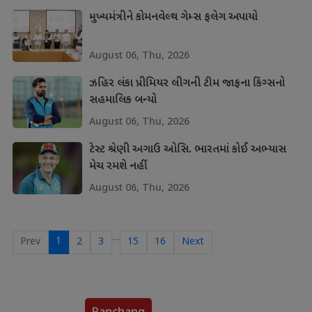
મુખ્યમંત્રીને કોમનવેલ્થ ગેમ્સ ફલેગ અપાયો
August 06, Thu, 2026
ઝહિર લંકા પ્રીમિયર લીગની ટીમ જાફના કિંગ્સનો
સહમાલિક બન્યો
August 06, Thu, 2026
ટેસ્ટ શ્રેણી અગાઉ ઓસિ. ભારતમાં કોઈ અભ્યાસ
મેચ રમશે નહીં
August 06, Thu, 2026
…
1
Prev
2
3
15
16
Next
Panchang