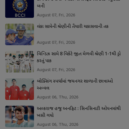
બની
August 07, Fri, 2026
લંકા સામેની શ્રેણીની તૈયારી ચકાસવાની તક
August 07, Fri, 2026
વિન્ડિઝ સામે 8 વિકેટે જીત મેળવી શ્રેણી 1-1થી ડ્રો
કરતું પાક
August 07, Fri, 2026
બોક્સિંગ સ્પર્ધામાં જયનગર શાળાની છાત્રાઓ
અવ્વલ
August 06, Thu, 2026
અલ્કરાજ હજુ અનફિટ : સિનસિનાટી ઓપનમાંથી
ખસી ગયો
August 06, Thu, 2026