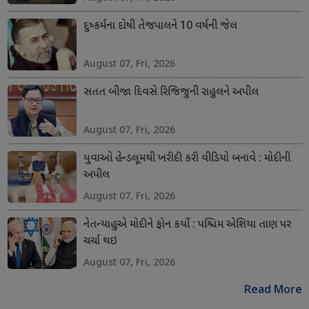
દુષ્કર્મના દોષી તેજપાલને 10 વર્ષની જેલ
August 07, Fri, 2026
સતત બીજા દિવસે રિજિજુની રાહુલને અપીલ
August 07, Fri, 2026
યુવાઓ હેન્ડલૂમથી ખરીદી કરી વીડિયો બનાવે : મોદીની
અપીલ
August 07, Fri, 2026
નેતન્યાહુએ મોદીને ફોન કર્યો : પશ્ચિમ એશિયા તાણ પર
ચર્ચા થઇ
August 07, Fri, 2026
Read More