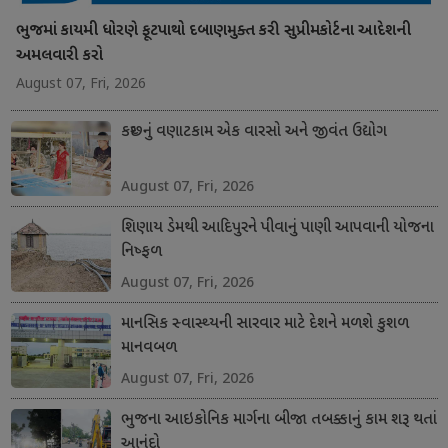
ભુજમાં કાયમી ધોરણે ફૂટપાથો દબાણમુક્ત કરી સુપ્રીમકોર્ટના આદેશની
અમલવારી કરો
August 07, Fri, 2026
કચ્છનું વણાટકામ એક વારસો અને જીવંત ઉદ્યોગ
August 07, Fri, 2026
શિણાય ડેમથી આદિપુરને પીવાનું પાણી આપવાની યોજના
નિષ્ફળ
August 07, Fri, 2026
માનસિક સ્વાસ્થ્યની સારવાર માટે દેશને મળશે કુશળ
માનવબળ
August 07, Fri, 2026
ભુજના આઇકોનિક માર્ગના બીજા તબક્કાનું કામ શરૂ થતાં
આનંદો