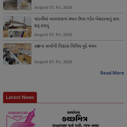
August 07, Fri, 2026
માંડવીમાં બાયપાસનાં સ્થાન ઉપર ગર્ડર બેસાડવાનું કામ
શરૂ કરાયું
August 07, Fri, 2026
કચ્છના સર્વાંગી વિકાસ વિવિધ મુદે મંથન
August 07, Fri, 2026
Read More
Latest News