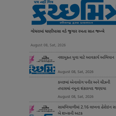
ગોધરામાં ધાણીપાસા વડે જુગાર રમતા સાત જબ્બે
August 08, Sat, 2026
નશામુક્ત યુવા માટે આવકાર્ય અભિયાન
August 08, Sat, 2026
કચ્છમાં એનાલોગ પનીર અને ચીઝની
તપાસમાં નમૂના શંકાસ્પદ જણાયા
August 08, Sat, 2026
સામખિયાળીમાં 2.16 લાખના હેરોઇન સા
બે શખ્સની અટક