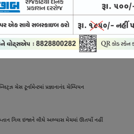
0 લીગ સાથે જોડાયો
નરે માત્ર 2પ વર્ષની વયે નિવૃત્તિ લીધી !
િટ્ઝ ચેસ ટૂર્નામેન્ટમાં પ્રજ્ઞાનાનંદ ચેમ્પિયન
પ્તાન ગિલ ઇજાને લીધે અભ્યાસ મેચમાં ઊતર્યો નહીં