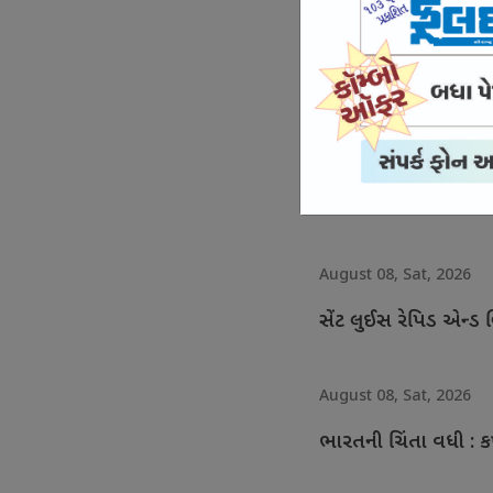
August 08, Sat, 2026
રહાણે ઇટીપીએલ ટી-2
August 08, Sat, 2026
ઇંગ્લેન્ડના બોલર જોન ટર્
August 08, Sat, 2026
સેંટ લુઈસ રેપિડ એન્ડ બ્લ
August 08, Sat, 2026
ભારતની ચિંતા વધી : ક