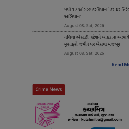
9થી 17 ઓગસ્ટ દરમિયાન `હર ઘર તિરં
અભિયાન'
August 08, Sat, 2026
નલિયા એસ.ટી. સ્ટેશને બાંકડાના અભાવ
મુસાફરો જમીન પર બેસવા મજબૂર
August 08, Sat, 2026
Read M
Crime News