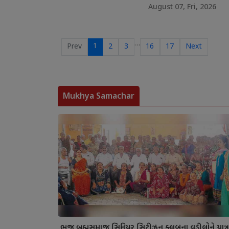
August 07, Fri, 2026
…
1
Prev
2
3
16
17
Next
Mukhya Samachar
ભુજ બ્રહ્મસમાજ સિનિયર સિટીઝન ક્લબના વડીલોને યાત્ર