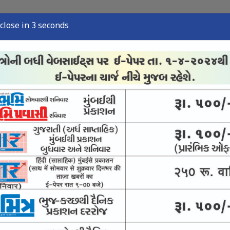
close in 2 seconds
્યુઝ
સ્પોર્ટ્સ ન્યુઝ
તંત્રી લેખ
અવસાન નોંધ
ઈ-પેપર
મંદિરની 21 વિદ્યાર્થિની પર ચંદ્રકોની વર્ષા
્ર જાડેજાનો સૌરાષ્ટ્ર ટીમ છોડવાનો ચોંકાવનારો નિર્ણય