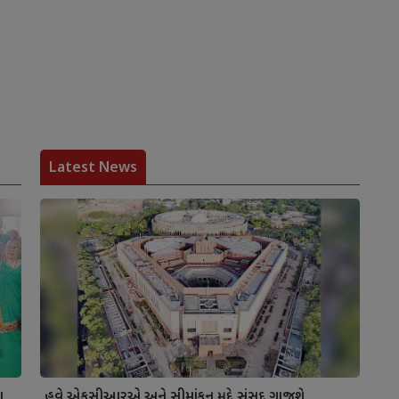
Latest News
ા
હવે એફસીઆરએ અને સીમાંકન મુદ્દે સંસદ ગાજશે