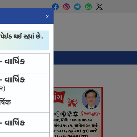
X
Panchang