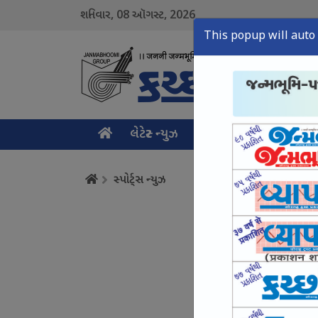
08
2026
શનિવાર,
ઑગસ્ટ,
This popup will auto 
લેટેસ્ટ ન્યુઝ
મુખ્ય સમાચાર
ક્રાઇમ ન
સ્પોર્ટ્સ ન્યુઝ
ભુજ સ્વામિનારાયણ કન્યા 
August 08, Sat, 2026
અનુભવી સ્પિનર ધર્મેન્દ