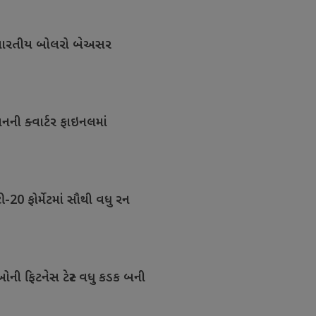
ંભે ભારતીય બોલરો બેઅસર
નની ક્વાર્ટર ફાઇનલમાં
ટી-20 ફોર્મેટમાં સૌથી વધુ રન
ઓની ફિટનેસ ટેસ્ટ વધુ કડક બની