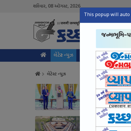
08
2026
શનિવાર,
ઑગસ્ટ,
This popup will auto 
લેટેસ્ટ ન્યુઝ
મુખ્ય સમાચાર
ક્રાઇમ ન
લેટેસ્ટ ન્યુઝ
પાકિસ્તાન-સાઉદી-તુર્કી
August 08, Sat, 2026
હવે એફસીઆરએ અને સીમ