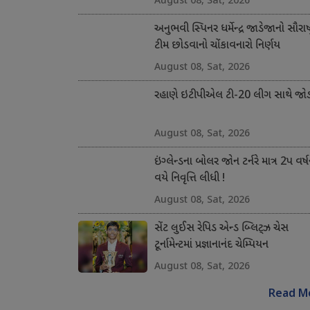
અનુભવી સ્પિનર ધર્મેન્દ્ર જાડેજાનો સૌરાષ્ટ
ટીમ છોડવાનો ચોંકાવનારો નિર્ણય
August 08, Sat, 2026
રહાણે ઇટીપીએલ ટી-20 લીગ સાથે જોડ
August 08, Sat, 2026
ઇંગ્લેન્ડના બોલર જોન ટર્નરે માત્ર 2પ વર્ષ
વયે નિવૃત્તિ લીધી !
August 08, Sat, 2026
સેંટ લુઈસ રેપિડ એન્ડ બ્લિટ્ઝ ચેસ
ટૂર્નામેન્ટમાં પ્રજ્ઞાનાનંદ ચેમ્પિયન
August 08, Sat, 2026
Read M