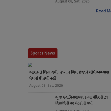
August 08, Sat, 2026
Read M
Sports News
ભારતની ચિંતા વધી : કપ્તાન ગિલ ઇજાને લીધે અભ્યાસ
મેચમાં ઊતર્યો નહીં
August 08, Sat, 2026
ભુજ સ્વામિનારાયણ કન્યા મંદિરની 21
વિદ્યાર્થિની પર ચંદ્રકોની વર્ષા
August 08, Sat, 2026