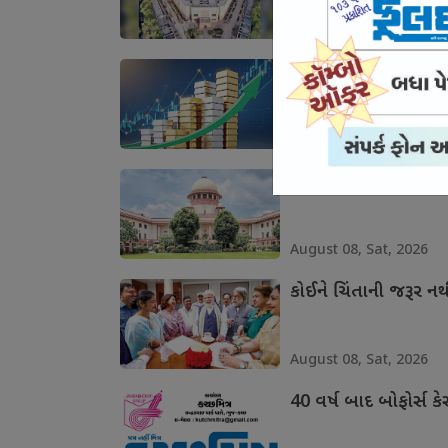
August 08, Sat, 2026
સોનું રૂા. 3400ના મો
August 08, Sat, 2026
એસસી, એસટીમાં ક્રિમિ
August 08, Sat, 2026
કોઈને ચિંતાની જરૂર નથી,
August 08, Sat, 2026
40 વર્ષ બાદ બોફોર્સ ક