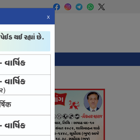
X
Panchang