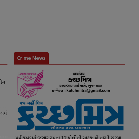
Crime News
નીય
ર્યો
પૂર્વ કચ્છમાં જુગાર રમતા 12 ખેલીની અટક; બે નાસી છૂટયા