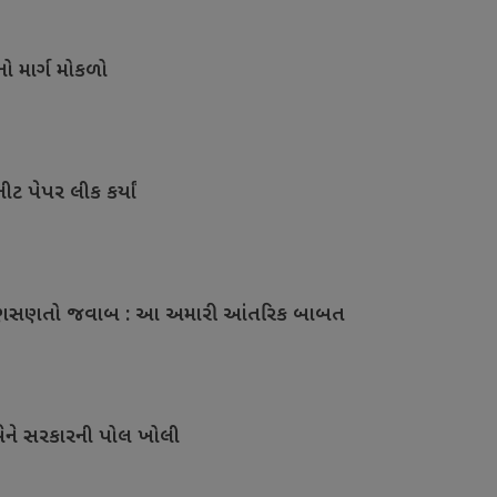
ો માર્ગ મોકળો
ટ પેપર લીક કર્યાં
 સણસણતો જવાબ : આ અમારી આંતરિક બાબત
ેને સરકારની પોલ ખોલી