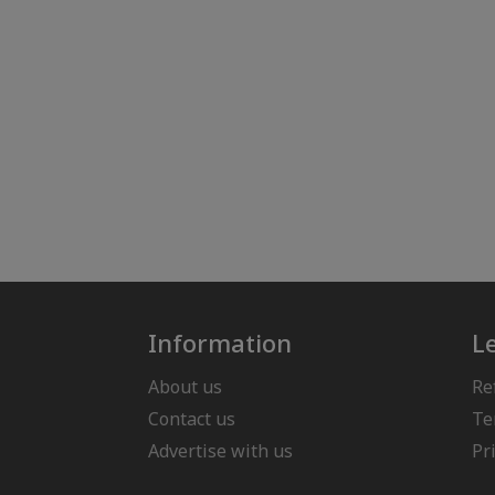
Information
L
About us
Re
Contact us
Te
Advertise with us
Pr