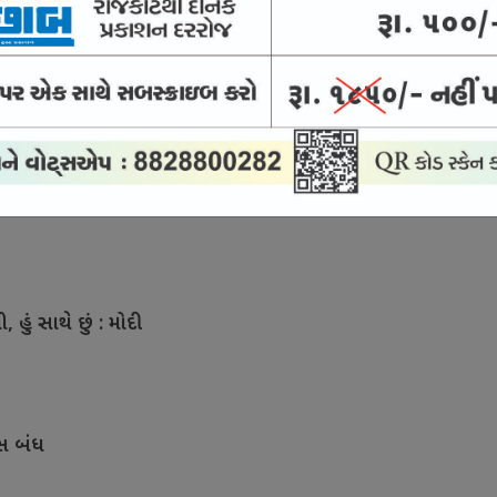
ટા ઉછાળા સાથે સાત સપ્તાહની ઊંચી સપાટીએ
લેયર લાગુ નથી
 હું સાથે છું : મોદી
ેસ બંધ