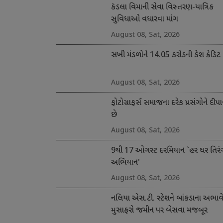
કંડલા વિમાની સેવા વિસ્તરણ-યાત્રિક
સુવિધાઓ વધારવા માંગ
August 08, Sat, 2026
સખી મંડળોને 14.05 કરોડની કેશ ક્રેડિટ
August 08, Sat, 2026
ફોટોગ્રાફર્સ સમાજના દરેક પ્રસંગોને દીપા
છે
August 08, Sat, 2026
9થી 17 ઓગસ્ટ દરમિયાન `હર ઘર તિરં
અભિયાન'
August 08, Sat, 2026
નલિયા એસ.ટી. સ્ટેશને બાંકડાના અભાવ
મુસાફરો જમીન પર બેસવા મજબૂર