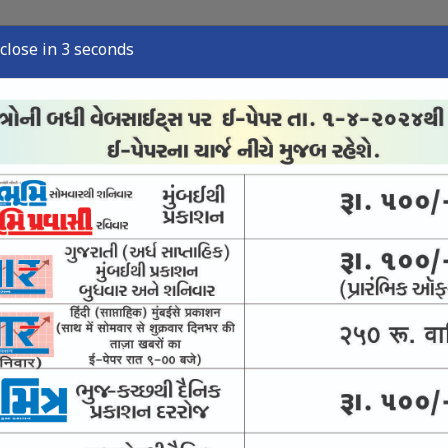
close in 2 seconds
્યુઝ
સ્પોર્ટ્સ ન્યુઝ
તંત્રી લેખ
અવસાન નોંધ
ઈ-પેપર
 વચ્ચે સંરક્ષણ સોદો
ાંકન મુદ્દે સંસદ ગાજશે