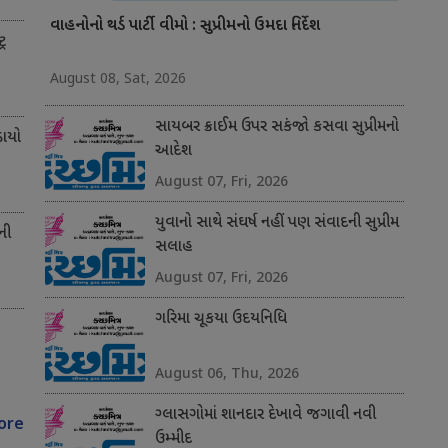
વાહનોનો થર્ડ પાર્ટી વીમો : સુપ્રીમનો ઉમદા નિર્દેશ
્ર
August 08, Sat, 2026
સાયબર ક્રાઈમ ઉપર સકંજો કસવા સુપ્રીમનો
ાયો
આદેશ
August 07, Fri, 2026
યુવાનો સાથે સંઘર્ષ નહીં પણ સંવાદની સુપ્રીમ
ની
સલાહ
August 07, Fri, 2026
ગરિમા ચૂકયા ઉદયનિધિ
August 06, Thu, 2026
ગ્લાસગોમાં શાનદાર દેખાવે જગાવી નવી
ore
ઉમ્મીદ