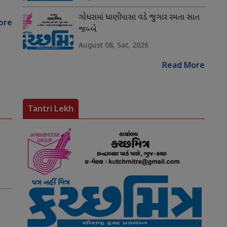
ગોધરામાં ધાણીપાસા વડે જુગાર રમતા સાત
ore
જબ્બે
August 08, Sat, 2026
Read More
Tantri Lekh