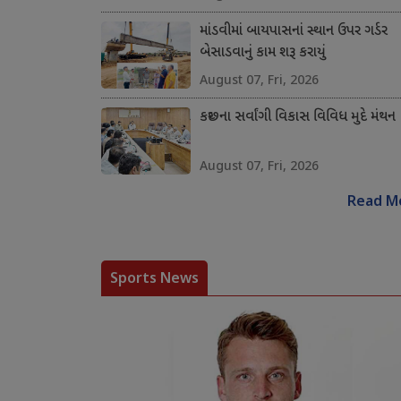
માંડવીમાં બાયપાસનાં સ્થાન ઉપર ગર્ડર
બેસાડવાનું કામ શરૂ કરાયું
August 07, Fri, 2026
કચ્છના સર્વાંગી વિકાસ વિવિધ મુદે મંથન
August 07, Fri, 2026
Read M
Sports News