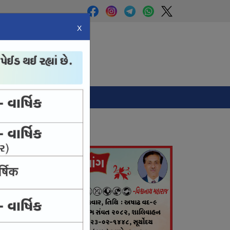
X
Panchang