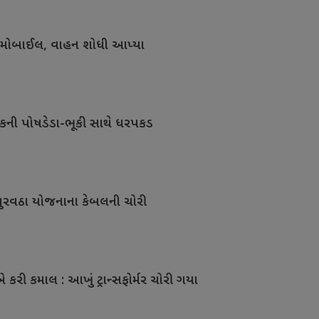
મ મોબાઈલ, વાહન શોધી આપ્યા
લકની પોષડેડા-ભૂકી સાથે ધરપકડ
પુરવઠા યોજનાના કેબલની ચોરી
કરી કમાલ : આખું ટ્રાન્સફોર્મર ચોરી ગયા