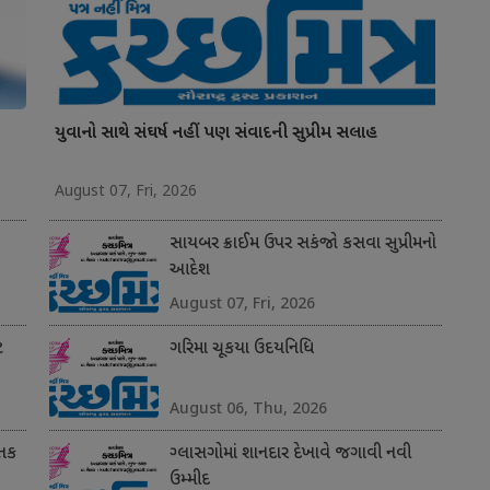
યુવાનો સાથે સંઘર્ષ નહીં પણ સંવાદની સુપ્રીમ સલાહ
August 07, Fri, 2026
સાયબર ક્રાઈમ ઉપર સકંજો કસવા સુપ્રીમનો
આદેશ
August 07, Fri, 2026
ટ
ગરિમા ચૂકયા ઉદયનિધિ
August 06, Thu, 2026
 તક
ગ્લાસગોમાં શાનદાર દેખાવે જગાવી નવી
ઉમ્મીદ