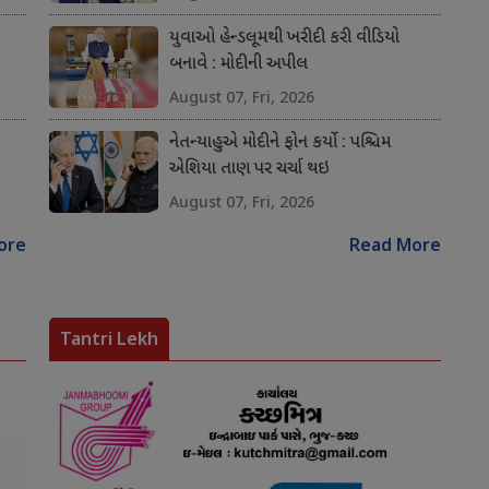
યુવાઓ હેન્ડલૂમથી ખરીદી કરી વીડિયો
બનાવે : મોદીની અપીલ
August 07, Fri, 2026
નેતન્યાહુએ મોદીને ફોન કર્યો : પશ્ચિમ
એશિયા તાણ પર ચર્ચા થઇ
August 07, Fri, 2026
ore
Read More
Tantri Lekh