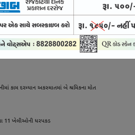
ુગાર રમતા છ મહિલા સહિત આઠ ખેલી પકડાયા
રોપીઓ નિર્દોષ
નીમાં કામ દરમ્યાન અકસ્માતમાં બે શ્રમિકના મોત
 રમતા 11 ખેલીઓની ધરપકડ