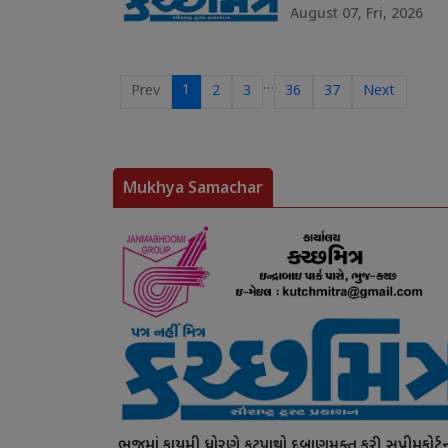
August 07, Fri, 2026
…
1
Prev
2
3
36
37
Next
Mukhya Samachar
ભુજમાં કાયમી ધોરણે ફૂટપાથો દબાણમુક્ત કરી સુપ્રીમકોર્ટ