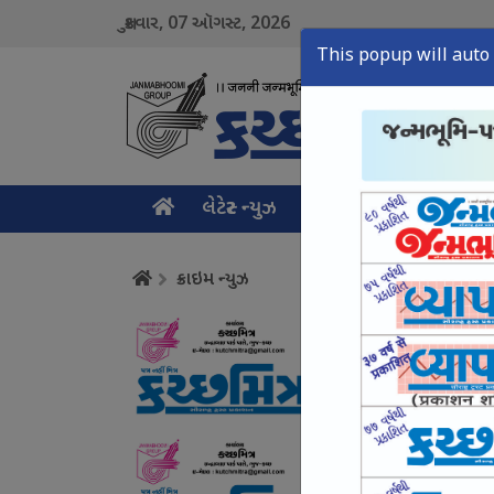
07
2026
શુક્રવાર,
ઑગસ્ટ,
This popup will auto 
લેટેસ્ટ ન્યુઝ
મુખ્ય સમાચાર
ક્રાઇમ ન
ક્રાઇમ ન્યુઝ
સામખિયાળી : ચાલુ ટ્રે
August 07, Fri, 2026
ભુજમાં વ્યાજખોરી અં