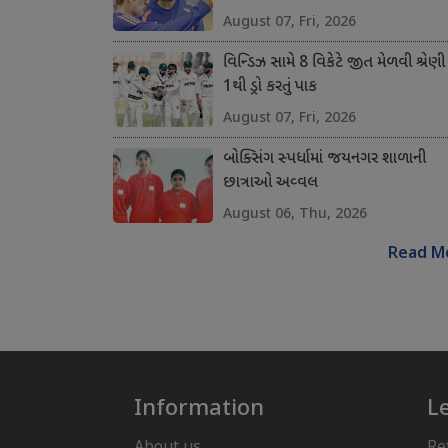
August 07, Fri, 2026
વિન્ડિઝ સામે 8 વિકેટે જીત મેળવી શ્રેણી
1થી ડ્રો કરતું પાક
August 07, Fri, 2026
બોક્સિંગ સ્પર્ધામાં જયનગર શાળાની
છાત્રાઓ અવ્વલ
August 06, Thu, 2026
Read M
Information
L
About us
Re