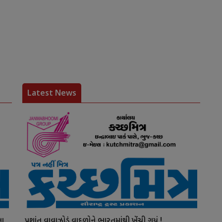
Latest News
ના
પ્રશાંત વાવાઝોડું વાદળોને ભારતમાંથી ખેંચી ગયું !