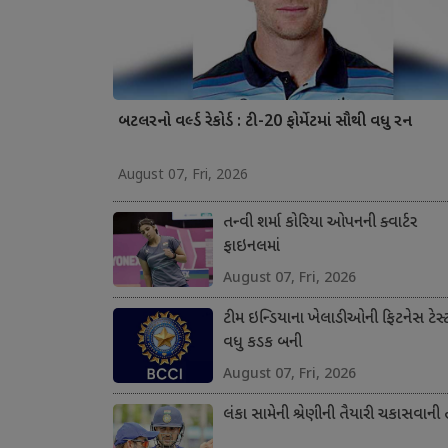
બટલરનો વર્લ્ડ રેકોર્ડ : ટી-20 ફોર્મેટમાં સૌથી વધુ રન
August 07, Fri, 2026
તન્વી શર્મા કોરિયા ઓપનની ક્વાર્ટર
ફાઇનલમાં
August 07, Fri, 2026
ટીમ ઇન્ડિયાના ખેલાડીઓની ફિટનેસ ટેસ્
વધુ કડક બની
August 07, Fri, 2026
લંકા સામેની શ્રેણીની તૈયારી ચકાસવાની