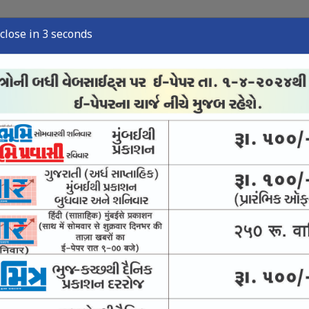
close in 2 seconds
્યુઝ
સ્પોર્ટ્સ ન્યુઝ
તંત્રી લેખ
અવસાન નોંધ
ઈ-પેપર
નમાં યુવાનના મોબાઇલની ચોરી
ગે પોલીસ ફરિયાદ દાખલ