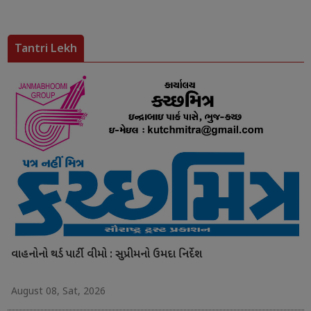
Tantri Lekh
વાહનોનો થર્ડ પાર્ટી વીમો : સુપ્રીમનો ઉમદા નિર્દેશ
August 08, Sat, 2026