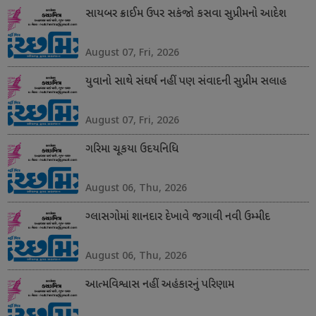
સાયબર ક્રાઈમ ઉપર સકંજો કસવા સુપ્રીમનો આદેશ
August 07, Fri, 2026
યુવાનો સાથે સંઘર્ષ નહીં પણ સંવાદની સુપ્રીમ સલાહ
August 07, Fri, 2026
ગરિમા ચૂકયા ઉદયનિધિ
August 06, Thu, 2026
ગ્લાસગોમાં શાનદાર દેખાવે જગાવી નવી ઉમ્મીદ
August 06, Thu, 2026
આત્મવિશ્વાસ નહીં અહંકારનું પરિણામ