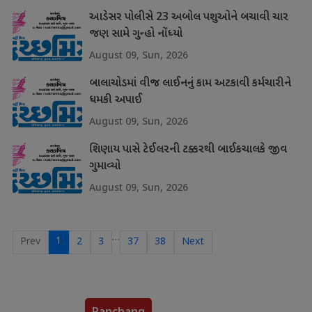
આડેસર પોલીસે 23 અબોલ પશુઓને બચાવી ચાર
જણ સામે ગુન્હો નોંધ્યો
August 09, Sun, 2026
બાલાચોડમાં વીજ લાઈનનું કામ અટકાવી કર્મચારીને
ધમકી અપાઈ
August 09, Sun, 2026
શિણાય પાસે ટેઈલરની ટક્કરથી બાઈકચાલકે જીવ
ગુમાવ્યો
August 09, Sun, 2026
…
1
Prev
2
3
37
38
Next
Panchang