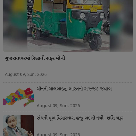
ગુજરાતભરમાં રિક્ષાની સફર મોંઘી
August 09, Sun, 2026
ચીનની ચાલબાજી; ભારતનો સજ્જડ જવાબ
August 09, Sun, 2026
સંઘની મૂળ વિચારધારા હજુ બદલી નથી : શશિ થરૂર
August 09, Sun, 2026