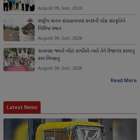
August 09, Sun, 2026
રાષ્ટ્રીય માનવ સંગ્રહાલયમાં કચ્છની લોક સંસ્કૃતિને
વિશિષ્ટ સ્થાન
August 09, Sun, 2026
સત્તાપક્ષ જ્યારે ખોટા કાર્યો કરે ત્યારે તેને ઉજાગર કરવાનું
કામ વિપક્ષનું
August 09, Sun, 2026
Read More
Latest News