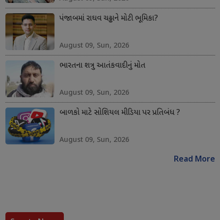
પંજાબમાં રાઘવ ચઢ્ઢાને મોટી ભૂમિકા?
August 09, Sun, 2026
ભારતના શત્રુ આતંકવાદીનું મોત
August 09, Sun, 2026
બાળકો માટે સોશિયલ મીડિયા પર પ્રતિબંધ ?
August 09, Sun, 2026
Read More