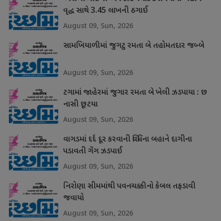
વૃદ્ધ સાથે 3.45 લાખની ઠગાઈ
August 09, Sun, 2026
સામખિયાળીમાં જુગટુ રમતા બે તહોમતદાર જબ્બે
August 09, Sun, 2026
ટગામાં જાહેરમાં જુગાર રમતા બે ખેલી ઝડપાયા : છ
નાસી છૂટયા
August 09, Sun, 2026
વાગડમાં દર્દ દૂર કરવાની વિધિના બહાને દાગીના
પડાવતી ગેંગ ઝડપાઈ
August 09, Sun, 2026
નિરોણા સીમમાંથી પવનચક્કીનો કેબલ તફડાવી
જવાયો
August 09, Sun, 2026