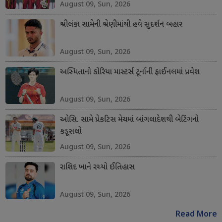
August 09, Sun, 2026
શ્રીલંકા સામેની શ્રેણીમાંથી હવે સુદર્શન બહાર
August 09, Sun, 2026
અસ્મિતાનો કોરિયા માસ્ટર્સ ટૂર્નાની ફાઈનલમાં પ્રવેશ
August 09, Sun, 2026
ઓસિ. સામે પ્રેકટિસ મેચમાં બાંગલાદેશથી બેટિંગનો
કડૂસલો
August 09, Sun, 2026
રાશિદ ખાને રચ્યો ઈતિહાસ
August 09, Sun, 2026
Read More