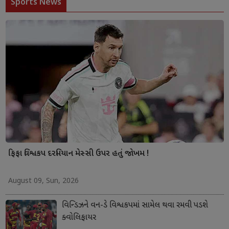
Sports News
ફિફા વિશ્વકપ દરમિયાન મેસ્સી ઉપર હતું જોખમ !
August 09, Sun, 2026
વિન્ડિઝને વન-ડે વિશ્વકપમાં સામેલ થવા રમવી પડશે
ક્વોલિફાયર