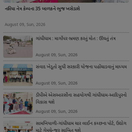
નલિયા નેત્ર કેમ્પના 35 બાળકને ભુજ ખસેડાશે
August 09, Sun, 2026
ગાંધીધામ : માર્ગો પર ભ્રમણ કરતું મોત : ઊંઘતું તંત્ર
August 09, Sun, 2026
સંવાદ ખેડૂતો સુધી સરકારી યોજના પહોંચાડવાનું માધ્યમ
August 09, Sun, 2026
ડીપીએ એસઆરસીના સહયોગથી ગાંધીધામ-આદિપુરનો
વિકાસ થશે
August 09, Sun, 2026
સામખિયાળી-ગાંધીધામ ચાર લાઈન કચ્છના પોર્ટ, ઉદ્યોગ
માટે ગેમચેન્જર સાબિત થશે