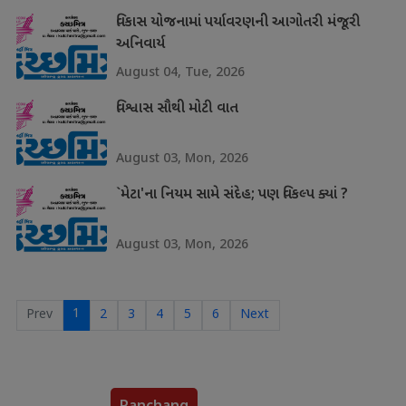
વિકાસ યોજનામાં પર્યાવરણની આગોતરી મંજૂરી
અનિવાર્ય
August 04, Tue, 2026
વિશ્વાસ સૌથી મોટી વાત
August 03, Mon, 2026
`મેટા'ના નિયમ સામે સંદેહ; પણ વિકલ્પ ક્યાં ?
August 03, Mon, 2026
1
Prev
2
3
4
5
6
Next
Panchang