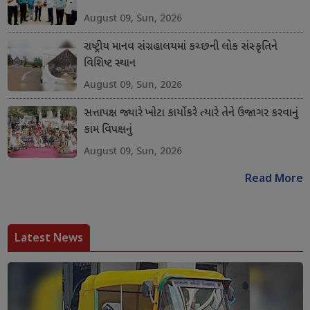
August 09, Sun, 2026
રાષ્ટ્રીય માનવ સંગ્રહાલયમાં કચ્છની લોક સંસ્કૃતિને
વિશિષ્ટ સ્થાન
August 09, Sun, 2026
સત્તાપક્ષ જ્યારે ખોટા કાર્યો કરે ત્યારે તેને ઉજાગર કરવાનું
કામ વિપક્ષનું
August 09, Sun, 2026
Read More
Latest News