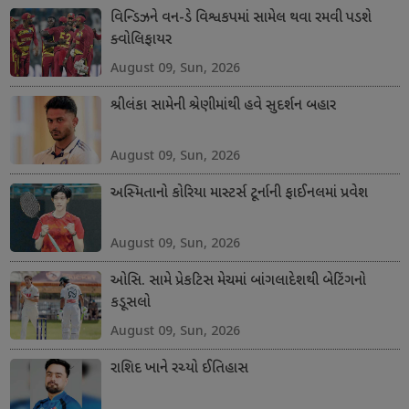
વિન્ડિઝને વન-ડે વિશ્વકપમાં સામેલ થવા રમવી પડશે
ક્વોલિફાયર
August 09, Sun, 2026
શ્રીલંકા સામેની શ્રેણીમાંથી હવે સુદર્શન બહાર
August 09, Sun, 2026
અસ્મિતાનો કોરિયા માસ્ટર્સ ટૂર્નાની ફાઈનલમાં પ્રવેશ
August 09, Sun, 2026
ઓસિ. સામે પ્રેકટિસ મેચમાં બાંગલાદેશથી બેટિંગનો
કડૂસલો
August 09, Sun, 2026
રાશિદ ખાને રચ્યો ઈતિહાસ