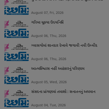
August 07, Fri, 2026
ગરિમા ચૂકયા ઉદયનિધિ
August 06, Thu, 2026
ગ્લાસગોમાં શાનદાર દેખાવે જગાવી નવી ઉમ્મીદ
August 06, Thu, 2026
આત્મવિશ્વાસ નહીં અહંકારનું પરિણામ
August 05, Wed, 2026
સંસદના પ્રાંગણમાં તમાશો : સનાતનનું અપમાન
August 04, Tue, 2026