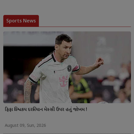
Sports News
ફિફા વિશ્વકપ દરમિયાન મેસ્સી ઉપર હતું જોખમ !
August 09, Sun, 2026