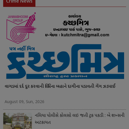
Crime News
વાગડમાં દર્દ દૂર કરવાની વિધિના બહાને દાગીના પડાવતી ગેંગ ઝડપાઈ
August 09, Sun, 2026
નલિયા પોલીસે કોલસો લઇ જતી ટ્રક પકડી : બે શખ્સની
અટકાયત