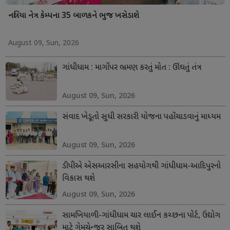
નલિયા નેત્ર કેમ્પના 35 બાળકને ભુજ ખસેડાશે
August 09, Sun, 2026
ગાંધીધામ : માર્ગો પર ભ્રમણ કરતું મોત : ઊંઘતું તંત્ર
August 09, Sun, 2026
સંવાદ ખેડૂતો સુધી સરકારી યોજના પહોંચાડવાનું માધ્યમ
August 09, Sun, 2026
ડીપીએ એસઆરસીના સહયોગથી ગાંધીધામ-આદિપુરનો
વિકાસ થશે
August 09, Sun, 2026
સામખિયાળી-ગાંધીધામ ચાર લાઈન કચ્છના પોર્ટ, ઉદ્યોગ
માટે ગેમચેન્જર સાબિત થશે