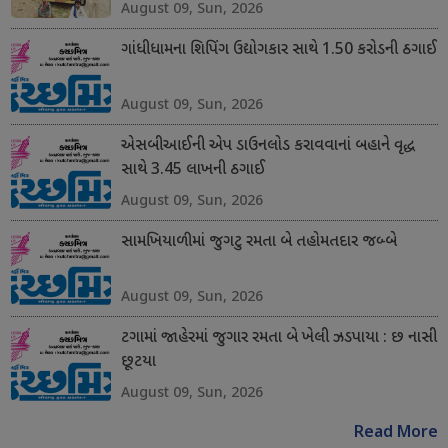
August 09, Sun, 2026
ગાંધીધામના શિપિંગ ઉદ્યોગકાર સાથે 1.50 કરોડની ઠગાઈ
August 09, Sun, 2026
એસબીઆઈની એપ ડાઉનલોડ કરાવવાનાં બહાને વૃદ્ધ
સાથે 3.45 લાખની ઠગાઈ
August 09, Sun, 2026
સામખિયાળીમાં જુગટુ રમતા બે તહોમતદાર જબ્બે
August 09, Sun, 2026
ટગામાં જાહેરમાં જુગાર રમતા બે ખેલી ઝડપાયા : છ નાસી
છૂટયા
August 09, Sun, 2026
Read More