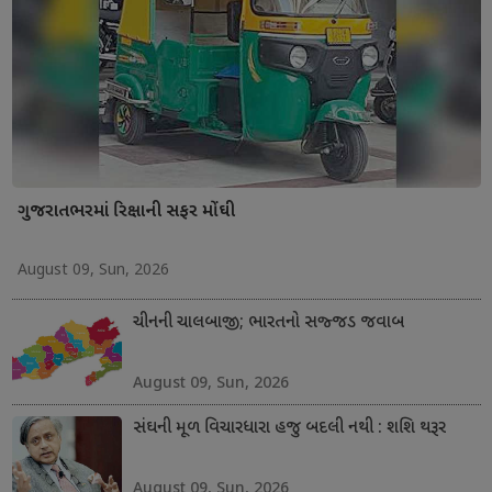
ગુજરાતભરમાં રિક્ષાની સફર મોંઘી
August 09, Sun, 2026
ચીનની ચાલબાજી; ભારતનો સજ્જડ જવાબ
August 09, Sun, 2026
સંઘની મૂળ વિચારધારા હજુ બદલી નથી : શશિ થરૂર
August 09, Sun, 2026