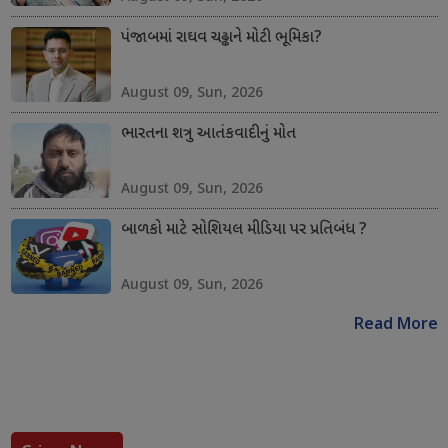
પંજાબમાં રાઘવ ચઢ્ઢાને મોટી ભૂમિકા?
August 09, Sun, 2026
ભારતના શત્રુ આતંકવાદીનું મોત
August 09, Sun, 2026
બાળકો માટે સોશિયલ મીડિયા પર પ્રતિબંધ ?
August 09, Sun, 2026
Read More