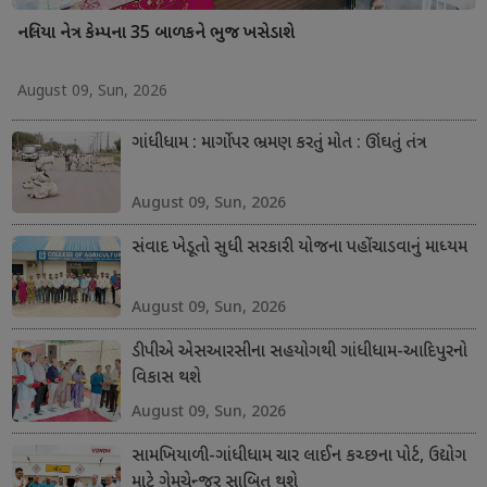
નલિયા નેત્ર કેમ્પના 35 બાળકને ભુજ ખસેડાશે
August 09, Sun, 2026
ગાંધીધામ : માર્ગો પર ભ્રમણ કરતું મોત : ઊંઘતું તંત્ર
August 09, Sun, 2026
સંવાદ ખેડૂતો સુધી સરકારી યોજના પહોંચાડવાનું માધ્યમ
August 09, Sun, 2026
ડીપીએ એસઆરસીના સહયોગથી ગાંધીધામ-આદિપુરનો
વિકાસ થશે
August 09, Sun, 2026
સામખિયાળી-ગાંધીધામ ચાર લાઈન કચ્છના પોર્ટ, ઉદ્યોગ
માટે ગેમચેન્જર સાબિત થશે