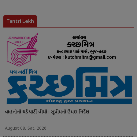
Tantri Lekh
વાહનોનો થર્ડ પાર્ટી વીમો : સુપ્રીમનો ઉમદા નિર્દેશ
August 08, Sat, 2026