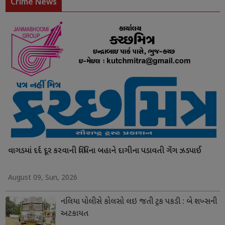
Crime News
વાગડમાં દર્દ દૂર કરવાની વિધિના બહાને દાગીના પડાવતી ગેંગ ઝડપાઈ
August 09, Sun, 2026
નલિયા પોલીસે કોલસો લઇ જતી ટ્રક પકડી : બે શખ્સની
અટકાયત