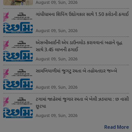
August 09, Sun, 2026
ગાંધીધામના શિપિંગ ઉદ્યોગકાર સાથે 1.50 કરોડની ઠગાઈ
August 09, Sun, 2026
એસબીઆઈની એપ ડાઉનલોડ કરાવવાનાં બહાને વૃદ્ધ
સાથે 3.45 લાખની ઠગાઈ
August 09, Sun, 2026
સામખિયાળીમાં જુગટુ રમતા બે તહોમતદાર જબ્બે
August 09, Sun, 2026
ટગામાં જાહેરમાં જુગાર રમતા બે ખેલી ઝડપાયા : છ નાસી
છૂટયા
August 09, Sun, 2026
Read More