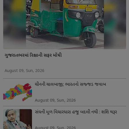
ગુજરાતભરમાં રિક્ષાની સફર મોંઘી
August 09, Sun, 2026
ચીનની ચાલબાજી; ભારતનો સજ્જડ જવાબ
August 09, Sun, 2026
સંઘની મૂળ વિચારધારા હજુ બદલી નથી : શશિ થરૂર
August 09, Sun, 2026