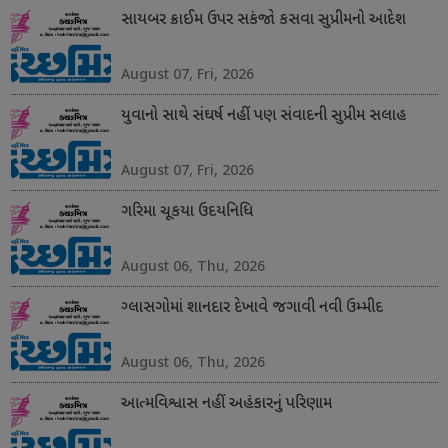
સાયબર ક્રાઈમ ઉપર સકંજો કસવા સુપ્રીમનો આદેશ
August 07, Fri, 2026
યુવાનો સાથે સંઘર્ષ નહીં પણ સંવાદની સુપ્રીમ સલાહ
August 07, Fri, 2026
ગરિમા ચૂકયા ઉદયનિધિ
August 06, Thu, 2026
ગ્લાસગોમાં શાનદાર દેખાવે જગાવી નવી ઉમ્મીદ
August 06, Thu, 2026
આત્મવિશ્વાસ નહીં અહંકારનું પરિણામ