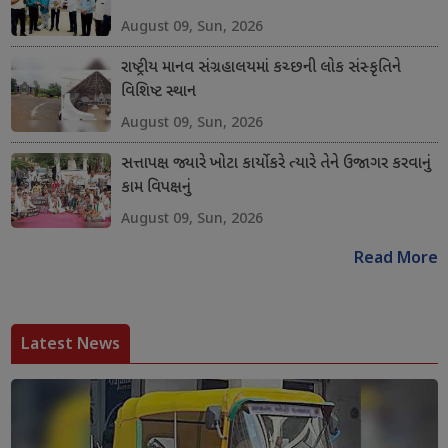
August 09, Sun, 2026
રાષ્ટ્રીય માનવ સંગ્રહાલયમાં કચ્છની લોક સંસ્કૃતિને
વિશિષ્ટ સ્થાન
August 09, Sun, 2026
સત્તાપક્ષ જ્યારે ખોટા કાર્યો કરે ત્યારે તેને ઉજાગર કરવાનું
કામ વિપક્ષનું
August 09, Sun, 2026
Read More
Latest News