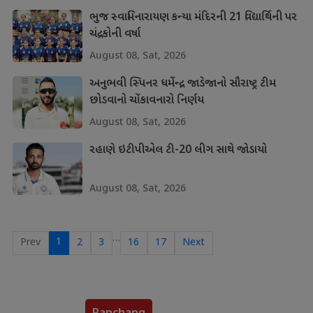
ભુજ સ્વામિનારાયણ કન્યા મંદિરની 21 વિદ્યાર્થિની પર
ચંદ્રકોની વર્ષા
August 08, Sat, 2026
અનુભવી સ્પિનર ધર્મેન્દ્ર જાડેજાનો સૌરાષ્ટ્ર ટીમ
છોડવાનો ચોંકાવનારો નિર્ણય
August 08, Sat, 2026
રહાણે ઇટીપીએલ ટી-20 લીગ સાથે જોડાયો
August 08, Sat, 2026
…
1
Prev
2
3
16
17
Next
Panchang