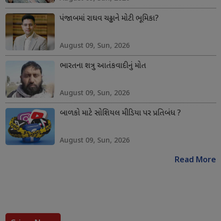
પંજાબમાં રાઘવ ચઢ્ઢાને મોટી ભૂમિકા?
August 09, Sun, 2026
ભારતના શત્રુ આતંકવાદીનું મોત
August 09, Sun, 2026
બાળકો માટે સોશિયલ મીડિયા પર પ્રતિબંધ ?
August 09, Sun, 2026
Read More