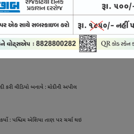
ને 10 વર્ષની જેલ
િજુની રાહુલને અપીલ
દી કરી વીડિયો બનાવે : મોદીની અપીલ
 કર્યો : પશ્ચિમ એશિયા તાણ પર ચર્ચા થઇ