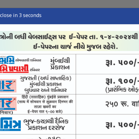
close in 2 seconds
્યુઝ
સ્પોર્ટ્સ ન્યુઝ
તંત્રી લેખ
અવસાન નોંધ
ઈ-પેપર
માટે લડશે સીજેપી
માણી કરાવશે