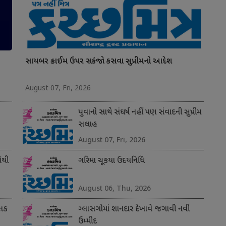
સાયબર ક્રાઈમ ઉપર સકંજો કસવા સુપ્રીમનો આદેશ
August 07, Fri, 2026
યુવાનો સાથે સંઘર્ષ નહીં પણ સંવાદની સુપ્રીમ
સલાહ
August 07, Fri, 2026
સૌથી
ગરિમા ચૂકયા ઉદયનિધિ
August 06, Thu, 2026
 તક
ગ્લાસગોમાં શાનદાર દેખાવે જગાવી નવી
ઉમ્મીદ