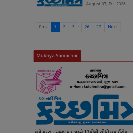
August 07, Fri, 2026
…
1
Prev
2
3
26
27
Next
Mukhya Samachar
હવે મુંદરા - અમદાવાદ વચ્ચે 17મીથી સીધી હવાઈસેવા