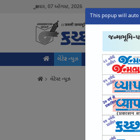
07
2026
શુક્રવાર,
ઑગસ્ટ,
This popup will auto 
લેટેસ્ટ ન્યુઝ
મુખ્ય સમાચાર
ક્રાઇમ ન
લેટેસ્ટ ન્યુઝ
હવે બેરોજગાર યુવાનો 
August 07, Fri, 2026
ગોબરગેસ કિસાનોને ક