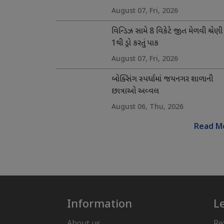
August 07, Fri, 2026
વિન્ડિઝ સામે 8 વિકેટે જીત મેળવી શ્રેણી
1થી ડ્રો કરતું પાક
August 07, Fri, 2026
બોક્સિંગ સ્પર્ધામાં જયનગર શાળાની
છાત્રાઓ અવ્વલ
August 06, Thu, 2026
Read M
Information
L
About us
Re