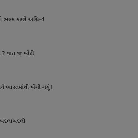
ુને ભસ્મ કરશે અગ્નિ-4
લ ? વાત જ ખોટી
ને ભારતમાંથી ખેંચી ગયું !
ી અદલાબદલી