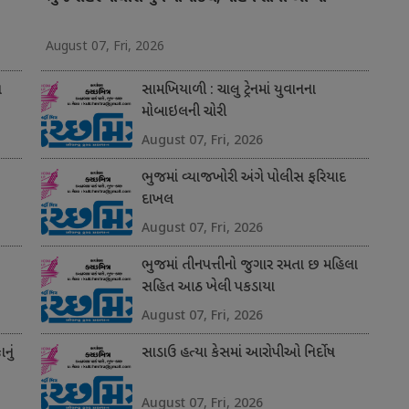
August 07, Fri, 2026
ત
સામખિયાળી : ચાલુ ટ્રેનમાં યુવાનના
મોબાઇલની ચોરી
August 07, Fri, 2026
ભુજમાં વ્યાજખોરી અંગે પોલીસ ફરિયાદ
દાખલ
August 07, Fri, 2026
ભુજમાં તીનપત્તીનો જુગાર રમતા છ મહિલા
સહિત આઠ ખેલી પકડાયા
August 07, Fri, 2026
નું
સાડાઉ હત્યા કેસમાં આરોપીઓ નિર્દોષ
August 07, Fri, 2026