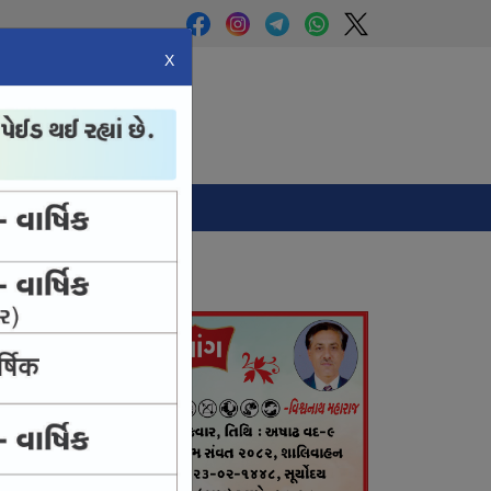
X
Panchang