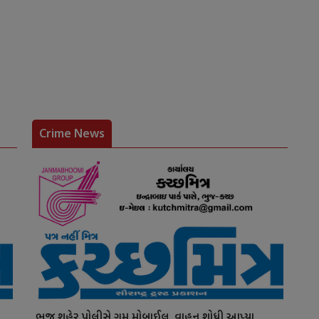
Crime News
ભુજ શહેર પોલીસે ગુમ મોબાઈલ, વાહન શોધી આપ્યા