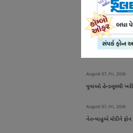
August 07, Fri, 2026
દુષ્કર્મના દોષી તેજપાલ
August 07, Fri, 2026
સતત બીજા દિવસે રિજ
August 07, Fri, 2026
યુવાઓ હેન્ડલૂમથી ખરી
August 07, Fri, 2026
નેતન્યાહુએ મોદીને ફોન