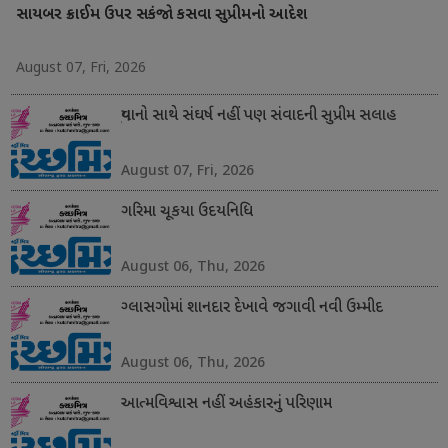
સાયબર ક્રાઈમ ઉપર સકંજો કસવા સુપ્રીમનો આદેશ
August 07, Fri, 2026
યુવાનો સાથે સંઘર્ષ નહીં પણ સંવાદની સુપ્રીમ સલાહ
August 07, Fri, 2026
ગરિમા ચૂકયા ઉદયનિધિ
August 06, Thu, 2026
ગ્લાસગોમાં શાનદાર દેખાવે જગાવી નવી ઉમ્મીદ
August 06, Thu, 2026
આત્મવિશ્વાસ નહીં અહંકારનું પરિણામ