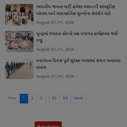
ભારતીય જનતા પાર્ટી હંમેશા ભારતની સાંસ્કૃતિક
પરંપરા અને આધ્યાત્મિક મૂલ્યોના સંવર્ધન માટે
પ્રતિબદ્ધ
August 07, Fri, 2026
મુન્દ્રામાં રખડતા ઢોરનો પ્રશ્ન સ્વાગત કાર્યક્રમમાં થયો
રજૂ
August 07, Fri, 2026
સ્વતંત્રતા દિવસ પૂર્વે સુરક્ષા વ્યવસ્થા સઘન બનાવવા
પ્રયાસ
August 07, Fri, 2026
…
1
Prev
2
3
93
94
Next
Panchang