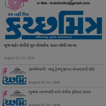
ભુજ શહેર પોલીસે ગુમ મોબાઈલ, વાહન શોધી આપ્યા
August 07, Fri, 2026
સામખિયાળી : ચાલુ ટ્રેનમાં યુવાનના મોબાઇલની ચોરી
August 07, Fri, 2026
ભુજમાં વ્યાજખોરી અંગે પોલીસ ફરિયાદ દાખલ
August 07, Fri, 2026