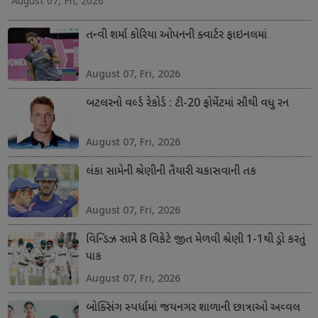
August 07, Fri, 2026
તન્વી શર્મા કોરિયા ઓપનની ક્વાર્ટર ફાઇનલમાં
August 07, Fri, 2026
બટલરનો વર્લ્ડ રેકોર્ડ : ટી-20 ફોર્મેટમાં સૌથી વધુ રન
August 07, Fri, 2026
લંકા સામેની શ્રેણીની તૈયારી ચકાસવાની તક
August 07, Fri, 2026
વિન્ડિઝ સામે 8 વિકેટે જીત મેળવી શ્રેણી 1-1થી ડ્રો કરતું
પાક
August 07, Fri, 2026
બોક્સિંગ સ્પર્ધામાં જયનગર શાળાની છાત્રાઓ અવ્વલ