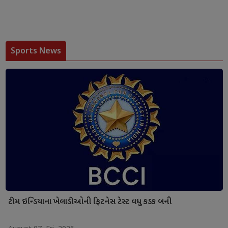
Sports News
ટીમ ઇન્ડિયાના ખેલાડીઓની ફિટનેસ ટેસ્ટ વધુ કડક બની