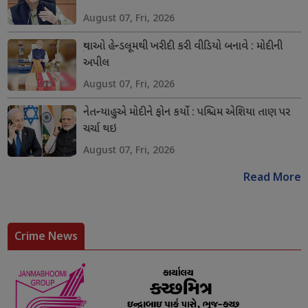
August 07, Fri, 2026
યુવાઓ હેન્ડલૂમથી ખરીદી કરી વીડિયો બનાવે : મોદીની
અપીલ
August 07, Fri, 2026
નેતન્યાહુએ મોદીને ફોન કર્યો : પશ્ચિમ એશિયા તાણ પર
ચર્ચા થઇ
August 07, Fri, 2026
Read More
Crime News