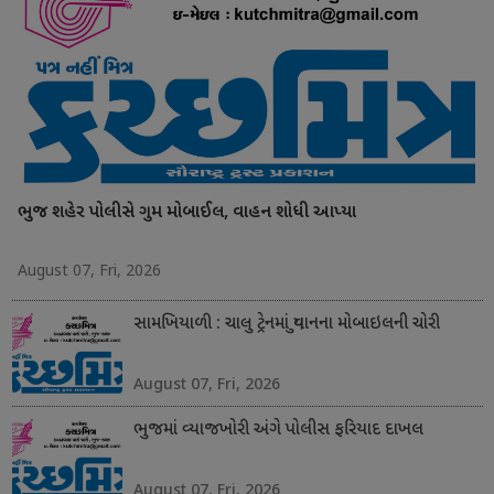
ભુજ શહેર પોલીસે ગુમ મોબાઈલ, વાહન શોધી આપ્યા
August 07, Fri, 2026
સામખિયાળી : ચાલુ ટ્રેનમાં યુવાનના મોબાઇલની ચોરી
August 07, Fri, 2026
ભુજમાં વ્યાજખોરી અંગે પોલીસ ફરિયાદ દાખલ
August 07, Fri, 2026