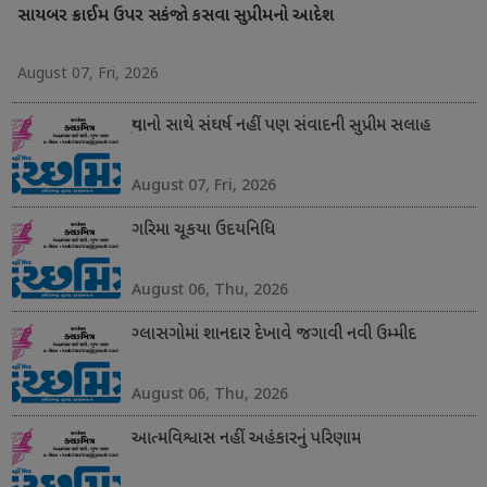
સાયબર ક્રાઈમ ઉપર સકંજો કસવા સુપ્રીમનો આદેશ
August 07, Fri, 2026
યુવાનો સાથે સંઘર્ષ નહીં પણ સંવાદની સુપ્રીમ સલાહ
August 07, Fri, 2026
ગરિમા ચૂકયા ઉદયનિધિ
August 06, Thu, 2026
ગ્લાસગોમાં શાનદાર દેખાવે જગાવી નવી ઉમ્મીદ
August 06, Thu, 2026
આત્મવિશ્વાસ નહીં અહંકારનું પરિણામ