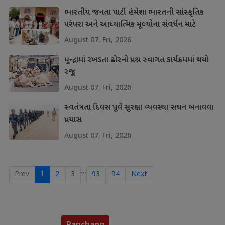
ભારતીય જનતા પાર્ટી હંમેશા ભારતની સાંસ્કૃતિક
પરંપરા અને આધ્યાત્મિક મૂલ્યોના સંવર્ધન માટે
પ્રતિબદ્ધ
August 07, Fri, 2026
મુન્દ્રામાં રખડતા ઢોરનો પ્રશ્ન સ્વાગત કાર્યક્રમમાં થયો
રજૂ
August 07, Fri, 2026
સ્વતંત્રતા દિવસ પૂર્વે સુરક્ષા વ્યવસ્થા સઘન બનાવવા
પ્રયાસ
August 07, Fri, 2026
…
1
Prev
2
3
93
94
Next
Panchang