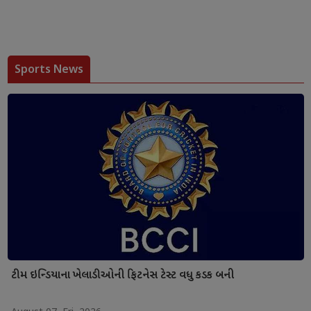
Sports News
ટીમ ઇન્ડિયાના ખેલાડીઓની ફિટનેસ ટેસ્ટ વધુ કડક બની