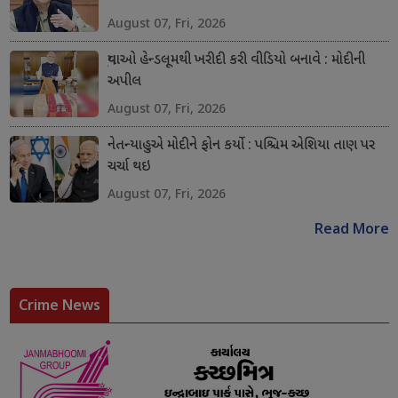
August 07, Fri, 2026
યુવાઓ હેન્ડલૂમથી ખરીદી કરી વીડિયો બનાવે : મોદીની
અપીલ
August 07, Fri, 2026
નેતન્યાહુએ મોદીને ફોન કર્યો : પશ્ચિમ એશિયા તાણ પર
ચર્ચા થઇ
August 07, Fri, 2026
Read More
Crime News