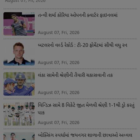
August 07, Fri, 2026
તન્વી શર્મા કોરિયા ઓપનની ક્વાર્ટર ફાઇનલમાં
August 07, Fri, 2026
બટલરનો વર્લ્ડ રેકોર્ડ : ટી-20 ફોર્મેટમાં સૌથી વધુ રન
August 07, Fri, 2026
લંકા સામેની શ્રેણીની તૈયારી ચકાસવાની તક
August 07, Fri, 2026
વિન્ડિઝ સામે 8 વિકેટે જીત મેળવી શ્રેણી 1-1થી ડ્રો કરતું
પાક
August 07, Fri, 2026
બોક્સિંગ સ્પર્ધામાં જયનગર શાળાની છાત્રાઓ અવ્વલ