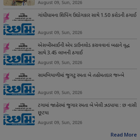
August 09, Sun, 2026
ગાંધીધામના શિપિંગ ઉદ્યોગકાર સાથે 1.50 કરોડની ઠગાઈ
August 09, Sun, 2026
એસબીઆઈની એપ ડાઉનલોડ કરાવવાનાં બહાને વૃદ્ધ
સાથે 3.45 લાખની ઠગાઈ
August 09, Sun, 2026
સામખિયાળીમાં જુગટુ રમતા બે તહોમતદાર જબ્બે
August 09, Sun, 2026
ટગામાં જાહેરમાં જુગાર રમતા બે ખેલી ઝડપાયા : છ નાસી
છૂટયા
August 09, Sun, 2026
Read More