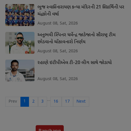
ભુજ સ્વામિનારાયણ કન્યા મંદિરની 21 વિદ્યાર્થિની પર
ચંદ્રકોની વર્ષા
August 08, Sat, 2026
અનુભવી સ્પિનર ધર્મેન્દ્ર જાડેજાનો સૌરાષ્ટ્ર ટીમ
છોડવાનો ચોંકાવનારો નિર્ણય
August 08, Sat, 2026
રહાણે ઇટીપીએલ ટી-20 લીગ સાથે જોડાયો
August 08, Sat, 2026
…
1
Prev
2
3
16
17
Next
Panchang