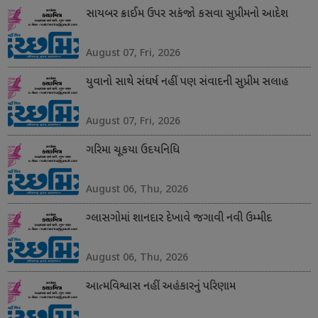
સાયબર ક્રાઈમ ઉપર સકંજો કસવા સુપ્રીમનો આદેશ
August 07, Fri, 2026
યુવાનો સાથે સંઘર્ષ નહીં પણ સંવાદની સુપ્રીમ સલાહ
August 07, Fri, 2026
ગરિમા ચૂકયા ઉદયનિધિ
August 06, Thu, 2026
ગ્લાસગોમાં શાનદાર દેખાવે જગાવી નવી ઉમ્મીદ
August 06, Thu, 2026
આત્મવિશ્વાસ નહીં અહંકારનું પરિણામ