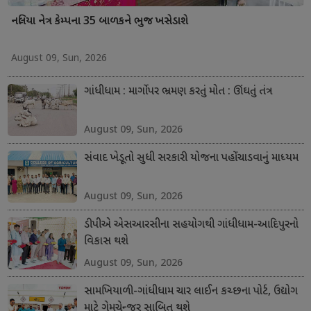
નલિયા નેત્ર કેમ્પના 35 બાળકને ભુજ ખસેડાશે
August 09, Sun, 2026
ગાંધીધામ : માર્ગો પર ભ્રમણ કરતું મોત : ઊંઘતું તંત્ર
August 09, Sun, 2026
સંવાદ ખેડૂતો સુધી સરકારી યોજના પહોંચાડવાનું માધ્યમ
August 09, Sun, 2026
ડીપીએ એસઆરસીના સહયોગથી ગાંધીધામ-આદિપુરનો
વિકાસ થશે
August 09, Sun, 2026
સામખિયાળી-ગાંધીધામ ચાર લાઈન કચ્છના પોર્ટ, ઉદ્યોગ
માટે ગેમચેન્જર સાબિત થશે