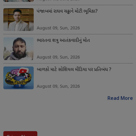
પંજાબમાં રાઘવ ચઢ્ઢાને મોટી ભૂમિકા?
August 09, Sun, 2026
ભારતના શત્રુ આતંકવાદીનું મોત
August 09, Sun, 2026
બાળકો માટે સોશિયલ મીડિયા પર પ્રતિબંધ ?
August 09, Sun, 2026
Read More