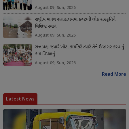
August 09, Sun, 2026
રાષ્ટ્રીય માનવ સંગ્રહાલયમાં કચ્છની લોક સંસ્કૃતિને
વિશિષ્ટ સ્થાન
August 09, Sun, 2026
સત્તાપક્ષ જ્યારે ખોટા કાર્યો કરે ત્યારે તેને ઉજાગર કરવાનું
કામ વિપક્ષનું
August 09, Sun, 2026
Read More
Latest News