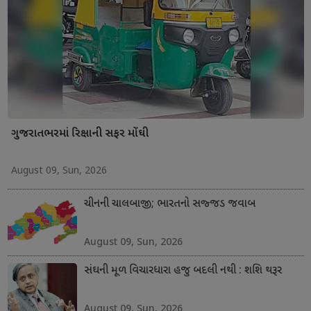
ગુજરાતભરમાં રિક્ષાની સફર મોંઘી
August 09, Sun, 2026
ચીનની ચાલબાજી; ભારતનો સજ્જડ જવાબ
August 09, Sun, 2026
સંઘની મૂળ વિચારધારા હજુ બદલી નથી : શશિ થરૂર
August 09, Sun, 2026