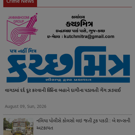
Crime News
વાગડમાં દર્દ દૂર કરવાની વિધિના બહાને દાગીના પડાવતી ગેંગ ઝડપાઈ
August 09, Sun, 2026
નલિયા પોલીસે કોલસો લઇ જતી ટ્રક પકડી : બે શખ્સની
અટકાયત