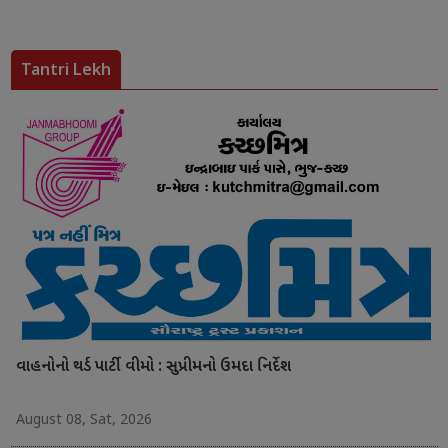
Tantri Lekh
વાહનોનો થર્ડ પાર્ટી વીમો : સુપ્રીમનો ઉમદા નિર્દેશ
August 08, Sat, 2026