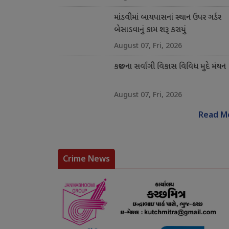
માંડવીમાં બાયપાસનાં સ્થાન ઉપર ગર્ડર
બેસાડવાનું કામ શરૂ કરાયું
August 07, Fri, 2026
કચ્છના સર્વાંગી વિકાસ વિવિધ મુદે મંથન
August 07, Fri, 2026
Read M
Crime News