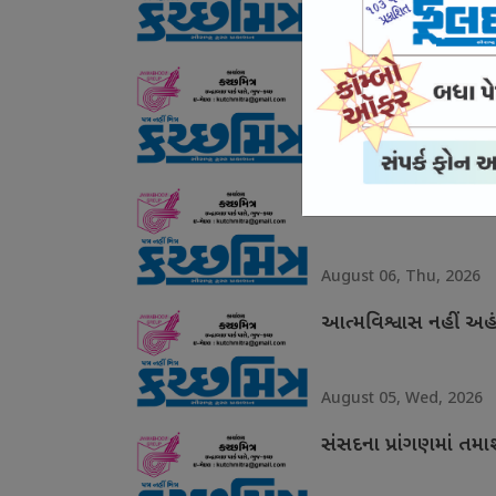
August 07, Fri, 2026
ગરિમા ચૂકયા ઉદયનિધિ
August 06, Thu, 2026
ગ્લાસગોમાં શાનદાર દે
August 06, Thu, 2026
આત્મવિશ્વાસ નહીં અહં
August 05, Wed, 2026
સંસદના પ્રાંગણમાં તમ