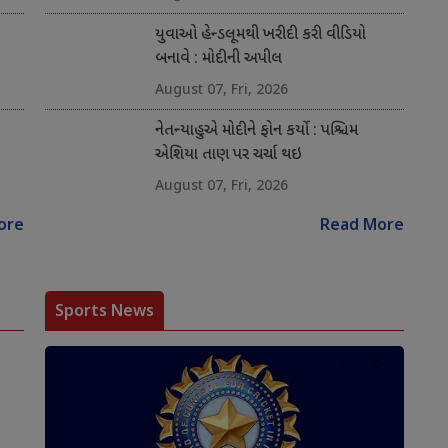
યુવાઓ હેન્ડલૂમથી ખરીદી કરી વીડિયો
બનાવે : મોદીની અપીલ
August 07, Fri, 2026
નેતન્યાહુએ મોદીને ફોન કર્યો : પશ્ચિમ
એશિયા તાણ પર ચર્ચા થઇ
August 07, Fri, 2026
ore
Read More
Sports News