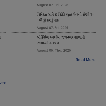
August 07, Fri, 2026
વિન્ડિઝ સામે 8 વિકેટે જીત મેળવી શ્રેણી 1-
1થી ડ્રો કરતું પાક
August 07, Fri, 2026
ન
બોક્સિંગ સ્પર્ધામાં જયનગર શાળાની
છાત્રાઓ અવ્વલ
August 06, Thu, 2026
Read More
ore