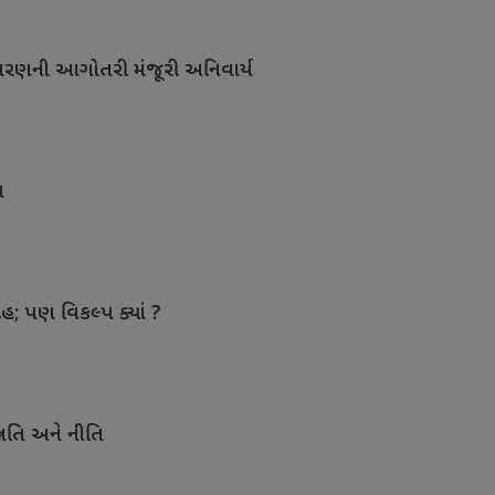
ાવરણની આગોતરી મંજૂરી અનિવાર્ય
ત
ેહ; પણ વિકલ્પ ક્યાં ?
નતિ અને નીતિ