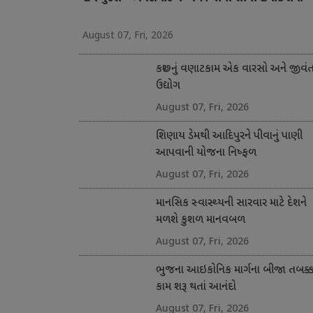
August 07, Fri, 2026
કચ્છનું વણાટકામ એક વારસો અને જીવં
ઉદ્યોગ
August 07, Fri, 2026
શિણાય ડેમથી આદિપુરને પીવાનું પાણી
આપવાની યોજના નિષ્ફળ
August 07, Fri, 2026
માનસિક સ્વાસ્થ્યની સારવાર માટે દેશને
મળશે કુશળ માનવબળ
August 07, Fri, 2026
ભુજના આઇકોનિક માર્ગના બીજા તબક્કા
કામ શરૂ થતાં આનંદો
August 07, Fri, 2026