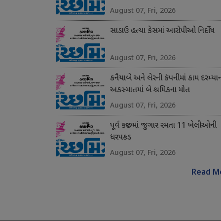
August 07, Fri, 2026
સાડાઉ હત્યા કેસમાં આરોપીઓ નિર્દોષ
August 07, Fri, 2026
કનૈયાબે અને લેરની કંપનીમાં કામ દરમ્યા
અકસ્માતમાં બે શ્રમિકના મોત
August 07, Fri, 2026
પૂર્વ કચ્છમાં જુગાર રમતા 11 ખેલીઓની
ધરપકડ
August 07, Fri, 2026
Read M