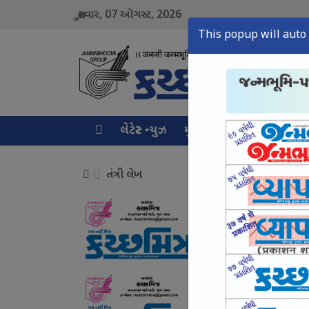
07
2026
શુક્રવાર,
ઑગસ્ટ,
This popup will auto 
લેટેસ્ટ ન્યુઝ
મુખ્ય સમાચાર
ક્રાઇમ ન્ય
તંત્રી લેખ
સાયબર ક્રાઈમ ઉપર સક
August 07, Fri, 2026
યુવાનો સાથે સંઘર્ષ નહ