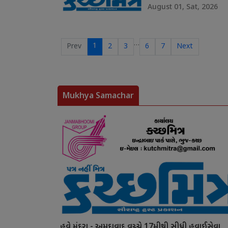
August 01, Sat, 2026
…
1
Prev
2
3
6
7
Next
Mukhya Samachar
હવે મુંદરા - અમદાવાદ વચ્ચે 17મીથી સીધી હવાઈસેવા