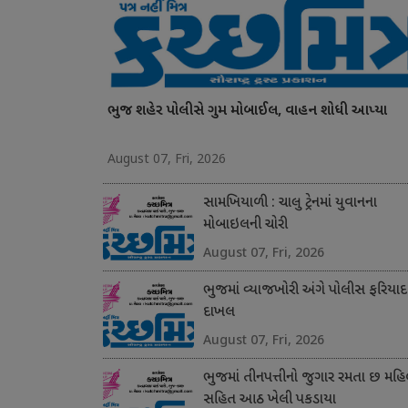
ભુજ શહેર પોલીસે ગુમ મોબાઈલ, વાહન શોધી આપ્યા
August 07, Fri, 2026
સામખિયાળી : ચાલુ ટ્રેનમાં યુવાનના
મોબાઇલની ચોરી
August 07, Fri, 2026
ભુજમાં વ્યાજખોરી અંગે પોલીસ ફરિયાદ
દાખલ
August 07, Fri, 2026
ભુજમાં તીનપત્તીનો જુગાર રમતા છ મહિ
સહિત આઠ ખેલી પકડાયા