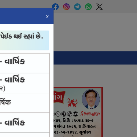
X
Panchang