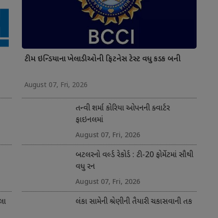
ટીમ ઇન્ડિયાના ખેલાડીઓની ફિટનેસ ટેસ્ટ વધુ કડક બની
August 07, Fri, 2026
તન્વી શર્મા કોરિયા ઓપનની ક્વાર્ટર
ફાઇનલમાં
August 07, Fri, 2026
બટલરનો વર્લ્ડ રેકોર્ડ : ટી-20 ફોર્મેટમાં સૌથી
વધુ રન
August 07, Fri, 2026
લા
લંકા સામેની શ્રેણીની તૈયારી ચકાસવાની તક