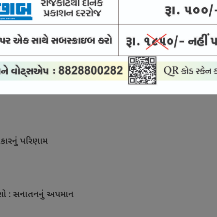
ખાવે જગાવી નવી ઉમ્મીદ
કારનું પરિણામ
ાશો : સનાતનનું અપમાન