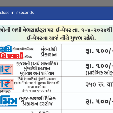
close in 2 seconds
ુઝ
સ્પોર્ટ્સ ન્યુઝ
તંત્રી લેખ
અવસાન નોંધ
ઈ-પેપર
ંજો કસવા સુપ્રીમનો આદેશ
ીં પણ સંવાદની સુપ્રીમ સલાહ