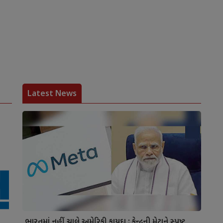
Latest News
ભારતમાં નહીં ચાલે અમેરિકી કાયદા : કેન્દ્રની મેટાને સ્પષ્ટ