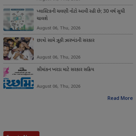
પ્લાસ્ટિકની ચલણી નોટો આવી રહી છે; 30 વર્ષ સુધી
ચાલશે
August 06, Thu, 2026
છાત્રો સામે ઝૂકી ઝારખંડની સરકાર
August 06, Thu, 2026
સીમાંકન ખરડા માટે સરકાર સક્રિય
August 06, Thu, 2026
Read More