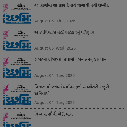
ગ્લાસગોમાં શાનદાર દેખાવે જગાવી નવી ઉમ્મીદ
August 06, Thu, 2026
આત્મવિશ્વાસ નહીં અહંકારનું પરિણામ
August 05, Wed, 2026
સંસદના પ્રાંગણમાં તમાશો : સનાતનનું અપમાન
August 04, Tue, 2026
વિકાસ યોજનામાં પર્યાવરણની આગોતરી મંજૂરી
અનિવાર્ય
August 04, Tue, 2026
વિશ્વાસ સૌથી મોટી વાત