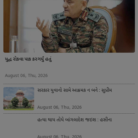
યુદ્ધ રોકવા પાક કરગર્યું હતું
August 06, Thu, 2026
સરકાર યુવાનો સામે આક્રમક ન બને : સુપ્રીમ
August 06, Thu, 2026
હત્યા થાય તોયે બાંગલાદેશ જઇશ : હસીના
August 06, Thu, 2026