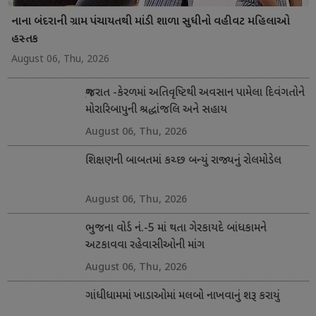
નાના બંદરાની ગ્રામ પંચાયતથી માંડી શાળા સુધીનો વહીવટ મહિલાઓ
હસ્તક
August 06, Thu, 2026
ગુજરાત -કેરળમાં અતિવૃષ્ટિથી અવસાન પામેલા દિવંગતોને
મોરારિબાપુની શ્રદ્ધાંજલિ અને સહાય
August 06, Thu, 2026
શિક્ષણની બાબતમાં કચ્છ બન્યું રાજ્યનું રોલમોડેલ
August 06, Thu, 2026
ભુજના વોર્ડ નં.-5 માં થતા ગેરકાયદે બાંધકામને
અટકાવવા રહેવાસીઓની માંગ
August 06, Thu, 2026
ગાંધીધામમાં ખાડાઓમાં મલબો નાખવાનું શરૂ કરાયું