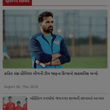
Sports News
ઝહિર લંકા પ્રીમિયર લીગની ટીમ જાફના કિંગ્સનો સહમાલિક બન્યો
August 06, Thu, 2026
બોક્સિંગ સ્પર્ધામાં જયનગર શાળાની છાત્રાઓ અવ્વલ