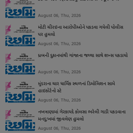
August 06, Thu, 2026
મોટી ચીરઇના આરોપીઓને પકડવા ગયેલી પોલીસ
પર હુમલો
August 06, Thu, 2026
ધ્રબની દુકાનમાંથી ગાંજાના જથ્થા સાથે શખ્સ પકડાયો
August 06, Thu, 2026
મુંદરાના ચાર ધાર્મિક સ્થળનાં ડિમોલિશન સામે
હાઇકોર્ટનો સ્ટે
August 06, Thu, 2026
નખત્રાણામાં ગેરકાયદે કોલસા ભરેલી ગાડી પકડવાના
મનદુ:ખમાં જીવલેણ હુમલો
August 06, Thu, 2026