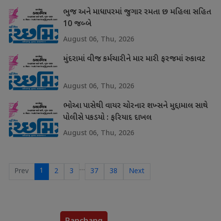
ભુજ અને માધાપરમાં જુગાર રમતા છ મહિલા સહિત
10 જબ્બે
August 06, Thu, 2026
મુંદરામાં વીજ કર્મચારીને માર મારી ફરજમાં રુકાવટ
August 06, Thu, 2026
ભોઆ પાસેથી વાયર ચોરનાર શખ્સને મુદ્દામાલ સાથે
પોલીસે પકડયો : ફરિયાદ દાખલ
August 06, Thu, 2026
…
1
Prev
2
3
37
38
Next
Panchang