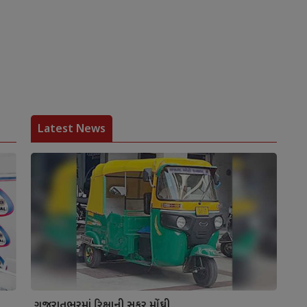
Latest News
ગુજરાતભરમાં રિક્ષાની સફર મોંઘી