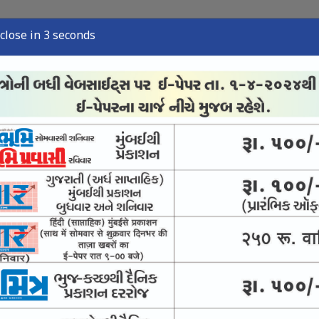
close in 2 seconds
્યુઝ
સ્પોર્ટ્સ ન્યુઝ
તંત્રી લેખ
અવસાન નોંધ
ઈ-પેપર