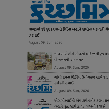
વાગડમાં દર્દ દૂર કરવાની વિધિના બહાને દાગીના પડાવતી ગે
ઝડપાઈ
August 09, Sun, 2026
નલિયા પોલીસે કોલસો લઇ જતી ટ્રક પક
બે શખ્સની અટકાયત
August 09, Sun, 2026
ગાંધીધામના શિપિંગ ઉદ્યોગકાર સાથે 1.
કરોડની ઠગાઈ
August 09, Sun, 2026
એસબીઆઈની એપ ડાઉનલોડ કરાવવાના
બહાને વૃદ્ધ સાથે 3.45 લાખની ઠગાઈ