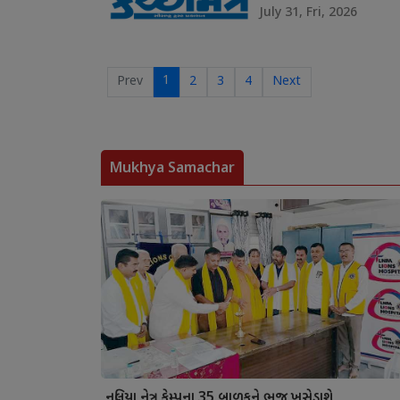
July 31, Fri, 2026
1
Prev
2
3
4
Next
Mukhya Samachar
નલિયા નેત્ર કેમ્પના 35 બાળકને ભુજ ખસેડાશે