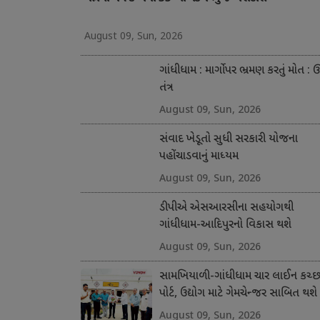
August 09, Sun, 2026
ગાંધીધામ : માર્ગો પર ભ્રમણ કરતું મોત : ઊ
તંત્ર
August 09, Sun, 2026
સંવાદ ખેડૂતો સુધી સરકારી યોજના
પહોંચાડવાનું માધ્યમ
August 09, Sun, 2026
ડીપીએ એસઆરસીના સહયોગથી
ગાંધીધામ-આદિપુરનો વિકાસ થશે
August 09, Sun, 2026
સામખિયાળી-ગાંધીધામ ચાર લાઈન કચ્
પોર્ટ, ઉદ્યોગ માટે ગેમચેન્જર સાબિત થશે
August 09, Sun, 2026