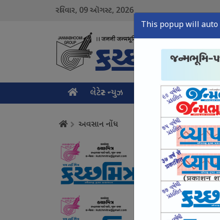
09
2026
રવિવાર,
ઑગસ્ટ,
This popup will auto 
લેટેસ્ટ ન્યુઝ
મુખ્ય સમાચાર
ક્રાઇમ ન
અવસાન નોંધ
અવસાન નોંધ
August 09, Sun, 2026
અવસાન નોંધ