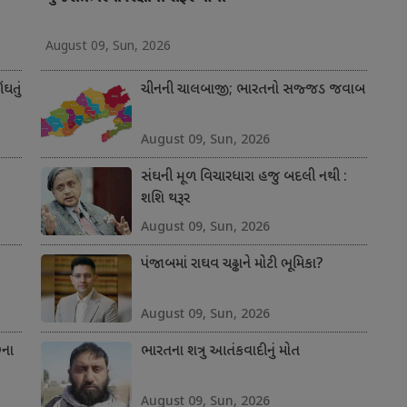
August 09, Sun, 2026
ંઘતું
ચીનની ચાલબાજી; ભારતનો સજ્જડ જવાબ
August 09, Sun, 2026
સંઘની મૂળ વિચારધારા હજુ બદલી નથી :
શશિ થરૂર
August 09, Sun, 2026
પંજાબમાં રાઘવ ચઢ્ઢાને મોટી ભૂમિકા?
August 09, Sun, 2026
છના
ભારતના શત્રુ આતંકવાદીનું મોત
August 09, Sun, 2026