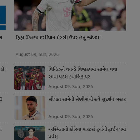
ંગ
ફિફા વિશ્વકપ દરમિયાન મેસ્સી ઉપર હતું જોખમ !
August 09, Sun, 2026
ડી :
વિન્ડિઝને વન-ડે વિશ્વકપમાં સામેલ થવા
રમવી પડશે ક્વોલિફાયર
August 09, Sun, 2026
50
શ્રીલંકા સામેની શ્રેણીમાંથી હવે સુદર્શન બહાર
August 09, Sun, 2026
ં
અસ્મિતાનો કોરિયા માસ્ટર્સ ટૂર્નાની ફાઈનલમાં
પ્રવેશ