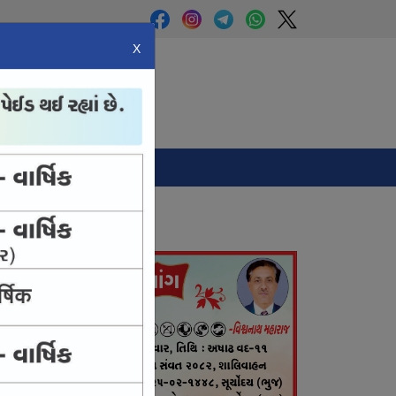
X
Panchang