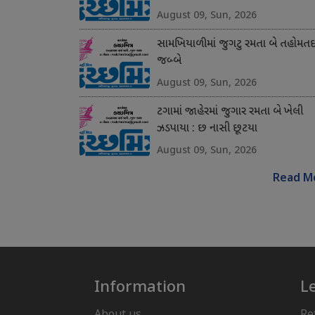
August 09, Sun, 2026
સામખિયાળીમાં જુગટુ રમતા બે તહોમતદ
જબ્બે
August 09, Sun, 2026
ટગામાં જાહેરમાં જુગાર રમતા બે ખેલી
ઝડપાયા : છ નાસી છૂટયા
August 09, Sun, 2026
Read M
Information
L
About us
Re