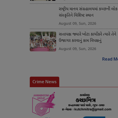
રાષ્ટ્રીય માનવ સંગ્રહાલયમાં કચ્છની લોક
સંસ્કૃતિને વિશિષ્ટ સ્થાન
August 09, Sun, 2026
સત્તાપક્ષ જ્યારે ખોટા કાર્યો કરે ત્યારે તેને
ઉજાગર કરવાનું કામ વિપક્ષનું
August 09, Sun, 2026
Read M
Crime News