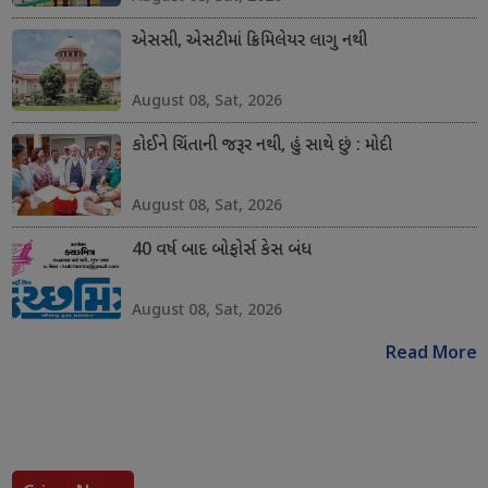
એસસી, એસટીમાં ક્રિમિલેયર લાગુ નથી
August 08, Sat, 2026
કોઈને ચિંતાની જરૂર નથી, હું સાથે છું : મોદી
August 08, Sat, 2026
40 વર્ષ બાદ બોફોર્સ કેસ બંધ
August 08, Sat, 2026
Read More