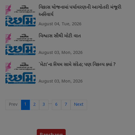
વિકાસ યોજનામાં પર્યાવરણની આગોતરી મંજૂરી
અનિવાર્ય
August 04, Tue, 2026
વિશ્વાસ સૌથી મોટી વાત
August 03, Mon, 2026
`મેટા'ના નિયમ સામે સંદેહ; પણ વિકલ્પ ક્યાં ?
August 03, Mon, 2026
…
1
Prev
2
3
6
7
Next
Panchang