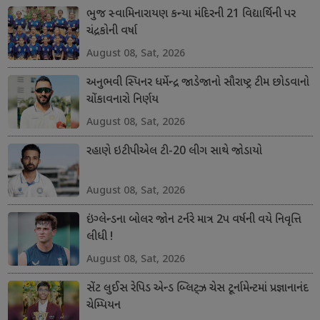
ભુજ સ્વામિનારાયણ કન્યા મંદિરની 21 વિદ્યાર્થિની પર
ચંદ્રકોની વર્ષા
August 08, Sat, 2026
અનુભવી સ્પિનર ધર્મેન્દ્ર જાડેજાનો સૌરાષ્ટ્ર ટીમ છોડવાનો
ચોંકાવનારો નિર્ણય
August 08, Sat, 2026
રહાણે ઇટીપીએલ ટી-20 લીગ સાથે જોડાયો
August 08, Sat, 2026
ઇંગ્લેન્ડના બોલર જોન ટર્નરે માત્ર 2પ વર્ષની વયે નિવૃત્તિ
લીધી !
August 08, Sat, 2026
સેંટ લુઈસ રેપિડ એન્ડ બ્લિટ્ઝ ચેસ ટૂર્નામેન્ટમાં પ્રજ્ઞાનાનંદ
ચેમ્પિયન