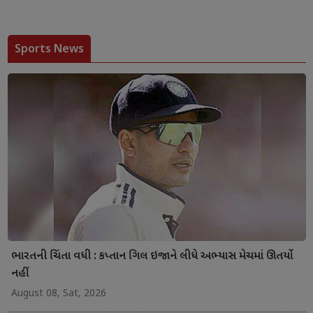
Sports News
ભારતની ચિંતા વધી : કપ્તાન ગિલ ઇજાને લીધે અભ્યાસ મેચમાં ઊતર્યો
નહીં
August 08, Sat, 2026