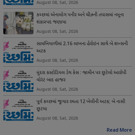
August 08, Sat, 2026
કચ્છમાં એનાલોગ પનીર અને ચીઝની તપાસમાં નમૂના
શંકાસ્પદ જણાયા
August 08, Sat, 2026
સામખિયાળીમાં 2.16 લાખના હેરોઇન સાથે બે શખ્સની
અટક
August 08, Sat, 2026
મુંદરા કસ્ટોડિયલ ડેથ કેસ : જામીન પર છૂટેલો આરોપી
વોરંટ બાદ હાજર
August 08, Sat, 2026
પૂર્વ કચ્છમાં જુગાર રમતા 12 ખેલીની અટક; બે નાસી
છૂટયા
August 08, Sat, 2026
Read More