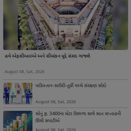
હવે એફસીઆરએ અને સીમાંકન મુદ્દે સંસદ ગાજશે
August 08, Sat, 2026
પાકિસ્તાન-સાઉદી-તુર્કી વચ્ચે સંરક્ષણ સોદો
August 08, Sat, 2026
સોનું રૂા. 3400ના મોટા ઉછાળા સાથે સાત સપ્તાહની
ઊંચી સપાટીએ
August 08, Sat, 2026