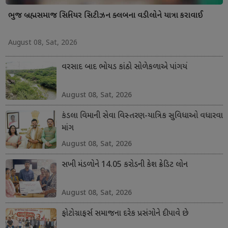
ભુજ બ્રહ્મસમાજ સિનિયર સિટીઝન ક્લબના વડીલોને યાત્રા કરાવાઈ
August 08, Sat, 2026
વરસાદ બાદ ભોયડ કાંઠો સોળેકળાએ પાંગર્યો
August 08, Sat, 2026
કંડલા વિમાની સેવા વિસ્તરણ-યાત્રિક સુવિધાઓ વધારવા
માંગ
August 08, Sat, 2026
સખી મંડળોને 14.05 કરોડની કેશ ક્રેડિટ લોન
August 08, Sat, 2026
ફોટોગ્રાફર્સ સમાજના દરેક પ્રસંગોને દીપાવે છે