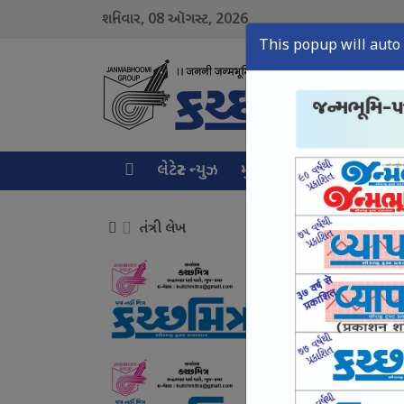
08
2026
શનિવાર,
ઑગસ્ટ,
This popup will auto 
લેટેસ્ટ ન્યુઝ
મુખ્ય સમાચાર
ક્રાઇમ ન્ય
તંત્રી લેખ
વાહનોનો થર્ડ પાર્ટી વીમો
August 08, Sat, 2026
સાયબર ક્રાઈમ ઉપર સક