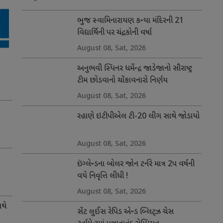
ભુજ સ્વામિનારાયણ કન્યા મંદિરની 21
વિદ્યાર્થિની પર ચંદ્રકોની વર્ષા
August 08, Sat, 2026
અનુભવી સ્પિનર ધર્મેન્દ્ર જાડેજાનો સૌરાષ્ટ્ર
ટીમ છોડવાનો ચોંકાવનારો નિર્ણય
August 08, Sat, 2026
રહાણે ઇટીપીએલ ટી-20 લીગ સાથે જોડાયો
August 08, Sat, 2026
ઇંગ્લેન્ડના બોલર જોન ટર્નરે માત્ર 2પ વર્ષની
વયે નિવૃત્તિ લીધી !
August 08, Sat, 2026
થે
સેંટ લુઈસ રેપિડ એન્ડ બ્લિટ્ઝ ચેસ