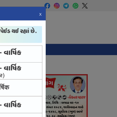
X
Panchang