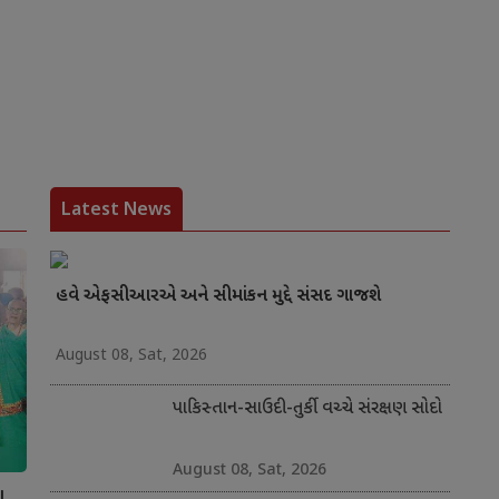
Latest News
હવે એફસીઆરએ અને સીમાંકન મુદ્દે સંસદ ગાજશે
August 08, Sat, 2026
પાકિસ્તાન-સાઉદી-તુર્કી વચ્ચે સંરક્ષણ સોદો
August 08, Sat, 2026
ા