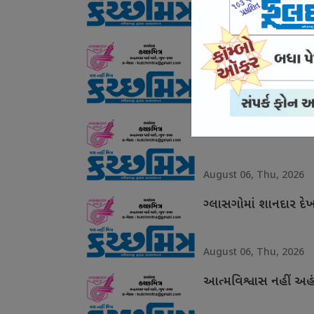
August 07, Fri, 2026
યુવાનો સાથે સંઘર્ષ નહ
August 07, Fri, 2026
ગરિમા ચૂકયા ઉદયનિધિ
August 06, Thu, 2026
ગ્લાસગોમાં શાનદાર દે
August 06, Thu, 2026
આત્મવિશ્વાસ નહીં અહં