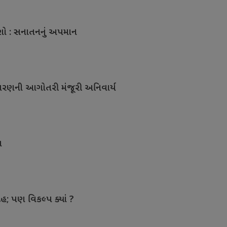
ાશો : સનાતનનું અપમાન
ાવરણની આગોતરી મંજૂરી અનિવાર્ય
ત
ેહ; પણ વિકલ્પ ક્યાં ?