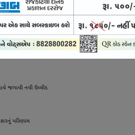
ીં પણ સંવાદની સુપ્રીમ સલાહ
ખાવે જગાવી નવી ઉમ્મીદ
કારનું પરિણામ