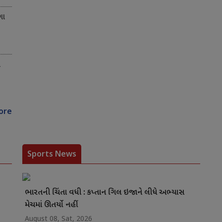
ગા
ે
ore
Sports News
ભારતની ચિંતા વધી : કપ્તાન ગિલ ઇજાને લીધે અભ્યાસ
મેચમાં ઊતર્યો નહીં
August 08, Sat, 2026