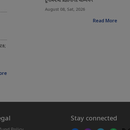
ટૂર્નામેન્ટમાં પ્રજ્ઞાનાનંદ ચેમ્પિયન
August 08, Sat, 2026
Read More
અટક;
ore
egal
Stay connected
fund Policy