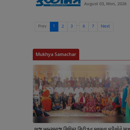
August 03, Mon, 2026
…
1
Prev
2
3
6
7
Next
Mukhya Samachar
ભુજ બ્રહ્મસમાજ સિનિયર સિટીઝન ક્લબના વડીલોને યાત્ર