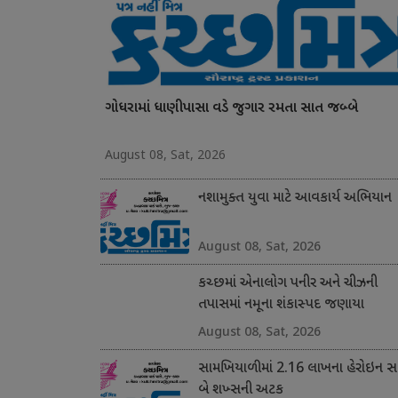
ગોધરામાં ધાણીપાસા વડે જુગાર રમતા સાત જબ્બે
August 08, Sat, 2026
નશામુક્ત યુવા માટે આવકાર્ય અભિયાન
August 08, Sat, 2026
કચ્છમાં એનાલોગ પનીર અને ચીઝની
તપાસમાં નમૂના શંકાસ્પદ જણાયા
August 08, Sat, 2026
સામખિયાળીમાં 2.16 લાખના હેરોઇન સા
બે શખ્સની અટક