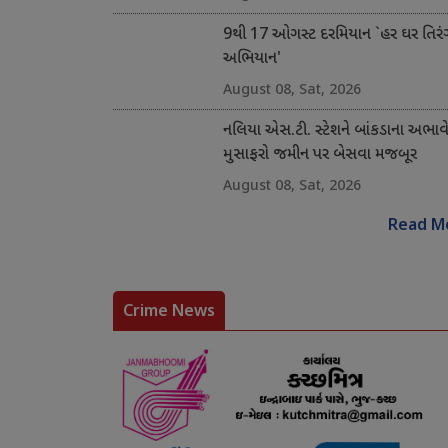
9થી 17 ઓગસ્ટ દરમિયાન `હર ઘર તિરં
અભિયાન'
August 08, Sat, 2026
નલિયા એસ.ટી. સ્ટેશને બાંકડાના અભાવ
મુસાફરો જમીન પર બેસવા મજબૂર
August 08, Sat, 2026
Read M
Crime News