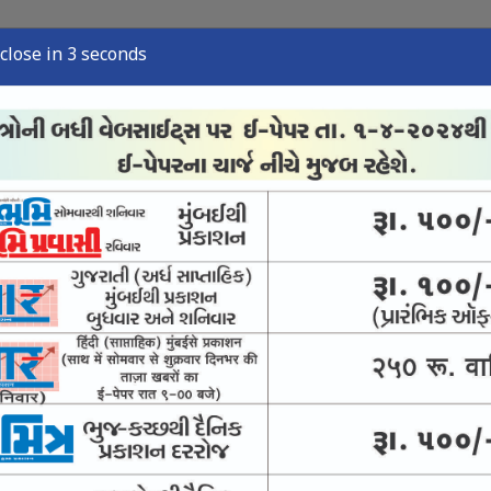
close in 2 seconds
ુઝ
સ્પોર્ટ્સ ન્યુઝ
તંત્રી લેખ
અવસાન નોંધ
ઈ-પેપર
 : સુપ્રીમનો ઉમદા નિર્દેશ
ંજો કસવા સુપ્રીમનો આદેશ