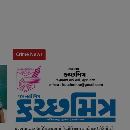
Crime News
ટ
મુંદરાના ચાર ધાર્મિક સ્થળનાં ડિમોલિશન સામે હાઇકોર્ટનો સ્ટે