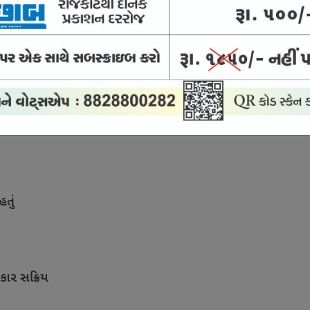
 આવી રહી છે; 30 વર્ષ સુધી ચાલશે
ંડની સરકાર
હતું
કાર સક્રિય