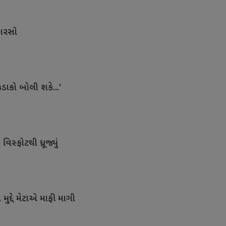
કારસો
કડાકો બોલી શકે...'
સ્ફોટથી ધ્રૂજ્યું
ુદ્દે મેટાએ માફી માગી