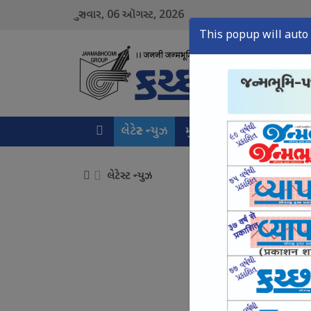
06
2026
ગુરુવાર,
ઑગસ્ટ,
This popup will auto 
લેટેસ્ટ ન્યુઝ
મુખ્ય સમાચાર
ક્રાઇમ ન્ય
લેટેસ્ટ ન્યુઝ
સરકાર યુવાનો સામે આક્
August 06, Thu, 2026
હત્યા થાય તોયે બાંગ