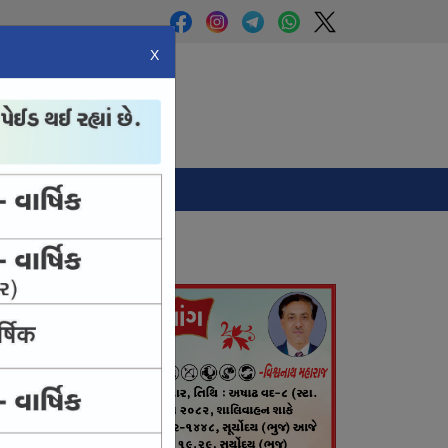
X
Panchang