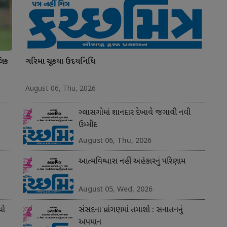
લિક
ગરિમા ચૂકયા ઉદયનિધિ
August 06, Thu, 2026
ગ્લાસગોમાં શાનદાર દેખાવે જગાવી નવી
ઉમ્મીદ
August 06, Thu, 2026
આત્મવિશ્વાસ નહીં અહંકારનું પરિણામ
August 05, Wed, 2026
યો
સંસદના પ્રાંગણમાં તમાશો : સનાતનનું
અપમાન