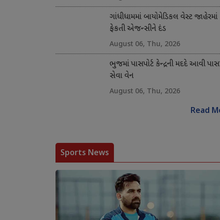
ગાંધીધામમાં બાયોમેડિકલ વેસ્ટ જાહેરમાં
ફેકતી એજન્સીને દંડ
August 06, Thu, 2026
ભુજમાં પાસપોર્ટ કેન્દ્રની મદદે આવી પાસપ
સેવા વેન
August 06, Thu, 2026
Read M
Sports News