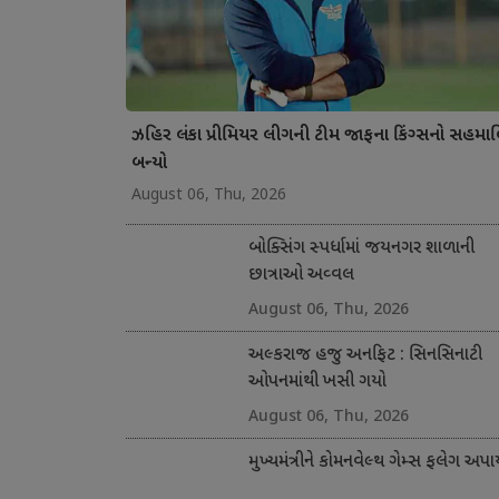
ઝહિર લંકા પ્રીમિયર લીગની ટીમ જાફના કિંગ્સનો સહમા
બન્યો
August 06, Thu, 2026
બોક્સિંગ સ્પર્ધામાં જયનગર શાળાની
છાત્રાઓ અવ્વલ
August 06, Thu, 2026
અલ્કરાજ હજુ અનફિટ : સિનસિનાટી
ઓપનમાંથી ખસી ગયો
August 06, Thu, 2026
મુખ્યમંત્રીને કોમનવેલ્થ ગેમ્સ ફલેગ અપા