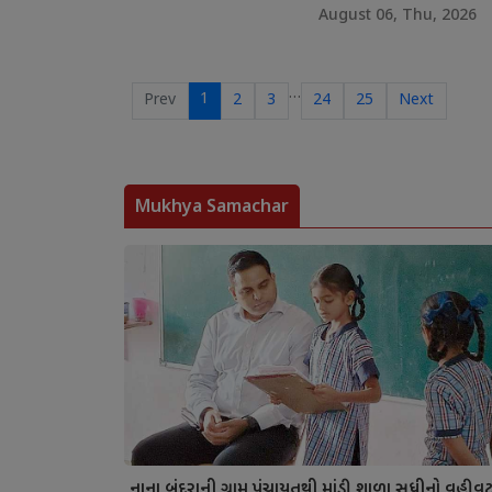
August 06, Thu, 2026
…
1
Prev
2
3
24
25
Next
Mukhya Samachar
નાના બંદરાની ગ્રામ પંચાયતથી માંડી શાળા સુધીનો વહીવ