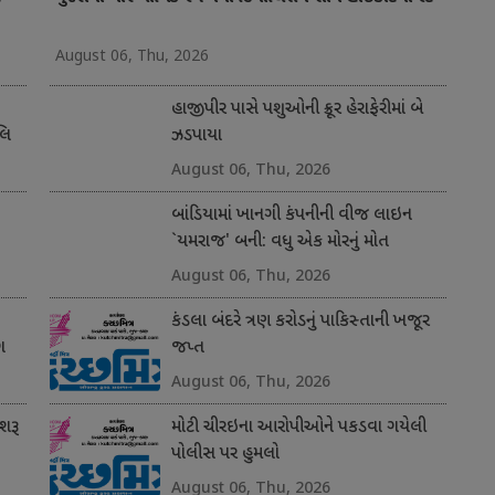
August 06, Thu, 2026
હાજીપીર પાસે પશુઓની ક્રૂર હેરાફેરીમાં બે
લિ
ઝડપાયા
August 06, Thu, 2026
બાંડિયામાં ખાનગી કંપનીની વીજ લાઇન
`યમરાજ' બની: વધુ એક મોરનું મોત
August 06, Thu, 2026
કંડલા બંદરે ત્રણ કરોડનું પાકિસ્તાની ખજૂર
ગ
જપ્ત
August 06, Thu, 2026
શરૂ
મોટી ચીરઇના આરોપીઓને પકડવા ગયેલી
પોલીસ પર હુમલો
August 06, Thu, 2026