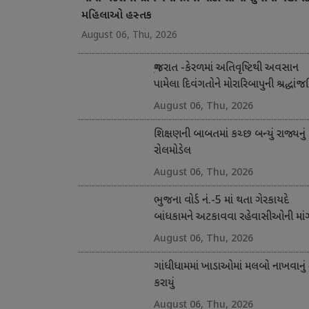
મહિલાઓ હસ્તક
August 06, Thu, 2026
ગુજરાત -કેરળમાં અતિવૃષ્ટિથી અવસાન
પામેલા દિવંગતોને મોરારિબાપુની શ્રદ્ધાંજ
અને સહાય
August 06, Thu, 2026
શિક્ષણની બાબતમાં કચ્છ બન્યું રાજ્યનું
રોલમોડેલ
August 06, Thu, 2026
ભુજના વોર્ડ નં.-5 માં થતા ગેરકાયદે
બાંધકામને અટકાવવા રહેવાસીઓની માં
August 06, Thu, 2026
ગાંધીધામમાં ખાડાઓમાં મલબો નાખવાનું 
કરાયું
August 06, Thu, 2026