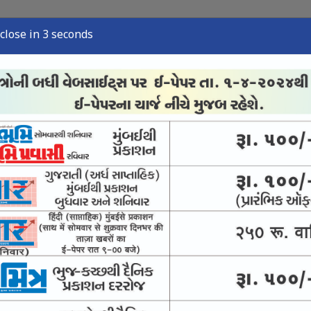
close in 2 seconds
ુઝ
સ્પોર્ટ્સ ન્યુઝ
તંત્રી લેખ
અવસાન નોંધ
ઈ-પેપર
રમક ન બને : સુપ્રીમ
લાદેશ જઇશ : હસીના