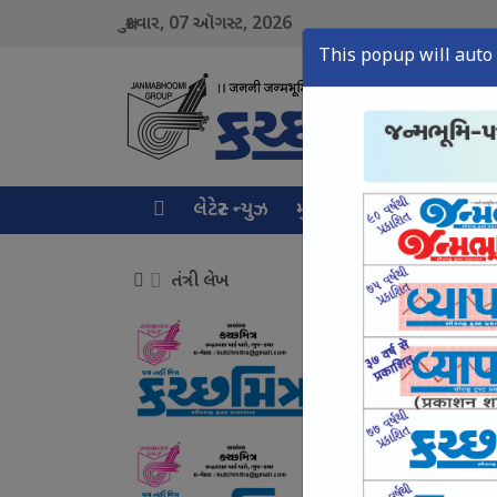
07
2026
શુક્રવાર,
ઑગસ્ટ,
This popup will auto 
લેટેસ્ટ ન્યુઝ
મુખ્ય સમાચાર
ક્રાઇમ ન્ય
તંત્રી લેખ
સાયબર ક્રાઈમ ઉપર સક
August 07, Fri, 2026
યુવાનો સાથે સંઘર્ષ નહ