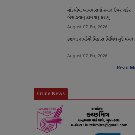
માંડવીમાં બાયપાસનાં સ્થાન ઉપર ગર્ડર
બેસાડવાનું કામ શરૂ કરાયું
August 07, Fri, 2026
કચ્છના સર્વાંગી વિકાસ વિવિધ મુદે મંથન
August 07, Fri, 2026
Read M
Crime News