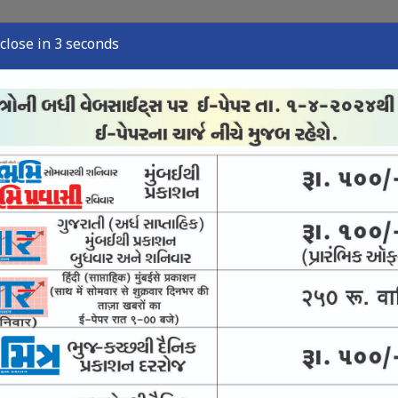
close in 2 seconds
ુઝ
સ્પોર્ટ્સ ન્યુઝ
તંત્રી લેખ
અવસાન નોંધ
ઈ-પેપર
ંજો કસવા સુપ્રીમનો આદેશ
ીં પણ સંવાદની સુપ્રીમ સલાહ