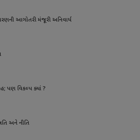
ાવરણની આગોતરી મંજૂરી અનિવાર્ય
ત
ેહ; પણ વિકલ્પ ક્યાં ?
નતિ અને નીતિ