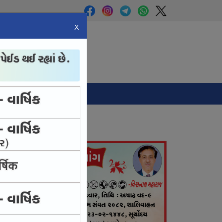
X
Panchang