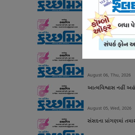
August 07, Fri, 2026
ગરિમા ચૂકયા ઉદયનિધિ
August 06, Thu, 2026
ગ્લાસગોમાં શાનદાર દે
August 06, Thu, 2026
આત્મવિશ્વાસ નહીં અહં
August 05, Wed, 2026
સંસદના પ્રાંગણમાં તમ