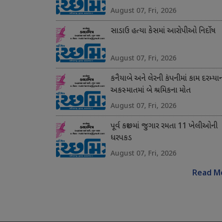
August 07, Fri, 2026
સાડાઉ હત્યા કેસમાં આરોપીઓ નિર્દોષ
August 07, Fri, 2026
કનૈયાબે અને લેરની કંપનીમાં કામ દરમ્યા
અકસ્માતમાં બે શ્રમિકના મોત
August 07, Fri, 2026
પૂર્વ કચ્છમાં જુગાર રમતા 11 ખેલીઓની
ધરપકડ
August 07, Fri, 2026
Read M