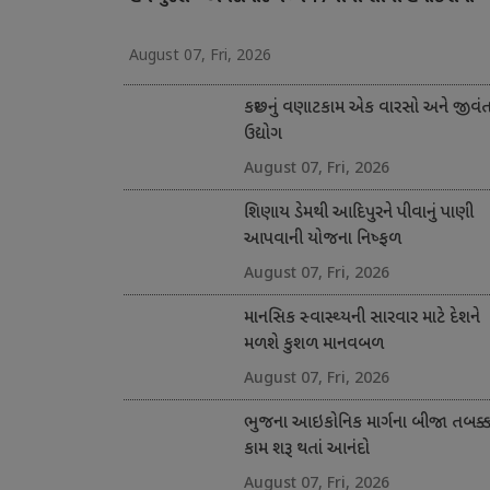
August 07, Fri, 2026
કચ્છનું વણાટકામ એક વારસો અને જીવં
ઉદ્યોગ
August 07, Fri, 2026
શિણાય ડેમથી આદિપુરને પીવાનું પાણી
આપવાની યોજના નિષ્ફળ
August 07, Fri, 2026
માનસિક સ્વાસ્થ્યની સારવાર માટે દેશને
મળશે કુશળ માનવબળ
August 07, Fri, 2026
ભુજના આઇકોનિક માર્ગના બીજા તબક્કા
કામ શરૂ થતાં આનંદો
August 07, Fri, 2026