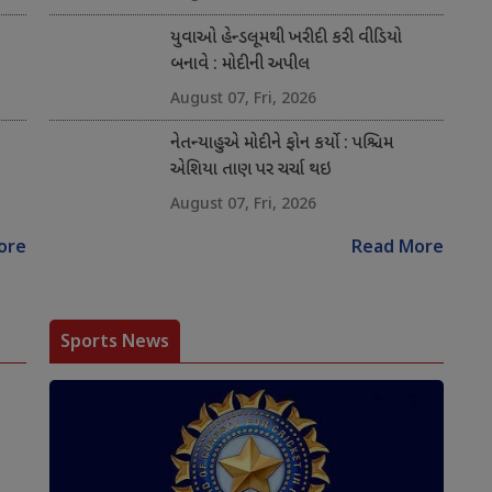
યુવાઓ હેન્ડલૂમથી ખરીદી કરી વીડિયો
બનાવે : મોદીની અપીલ
August 07, Fri, 2026
નેતન્યાહુએ મોદીને ફોન કર્યો : પશ્ચિમ
એશિયા તાણ પર ચર્ચા થઇ
August 07, Fri, 2026
ore
Read More
Sports News