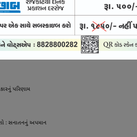
ખાવે જગાવી નવી ઉમ્મીદ
કારનું પરિણામ
ાશો : સનાતનનું અપમાન