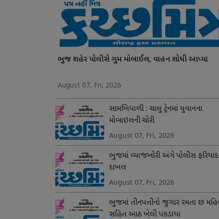
ભુજ શહેર પોલીસે ગુમ મોબાઈલ, વાહન શોધી આપ્યા
August 07, Fri, 2026
સામખિયાળી : ચાલુ ટ્રેનમાં યુવાનના
મોબાઇલની ચોરી
August 07, Fri, 2026
ભુજમાં વ્યાજખોરી અંગે પોલીસ ફરિયાદ
દાખલ
August 07, Fri, 2026
ભુજમાં તીનપત્તીનો જુગાર રમતા છ મહિ
સહિત આઠ ખેલી પકડાયા