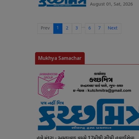
August 01, Sat, 2026
…
1
Prev
2
3
6
7
Next
Mukhya Samachar
હવે મુંદરા - અમદાવાદ વચ્ચે 17મીથી સીધી હવાઈસેવા