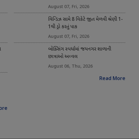
August 07, Fri, 2026
વિન્ડિઝ સામે 8 વિકેટે જીત મેળવી શ્રેણી 1-
1થી ડ્રો કરતું પાક
August 07, Fri, 2026
ન
બોક્સિંગ સ્પર્ધામાં જયનગર શાળાની
છાત્રાઓ અવ્વલ
August 06, Thu, 2026
Read More
ore