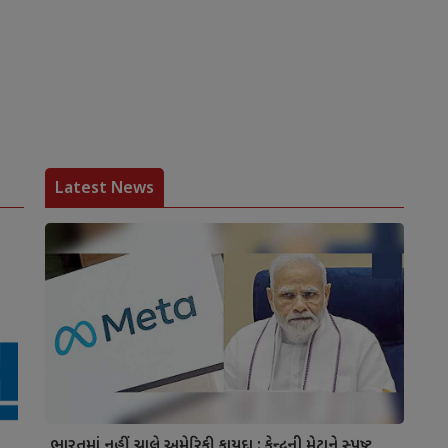
Latest News
ભારતમાં નહીં ચાલે અમેરિકી કાયદા : કેન્દ્રની મેટાને સ્પષ્ટ