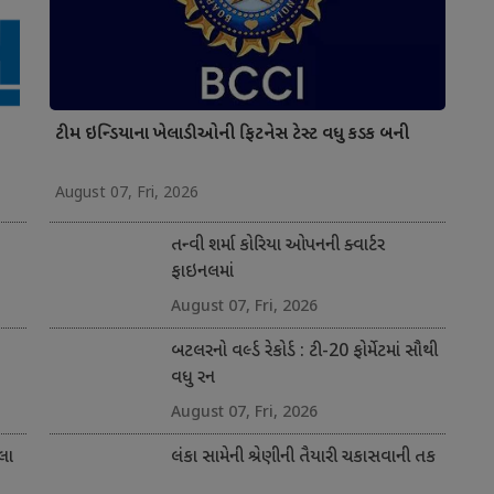
ટીમ ઇન્ડિયાના ખેલાડીઓની ફિટનેસ ટેસ્ટ વધુ કડક બની
August 07, Fri, 2026
તન્વી શર્મા કોરિયા ઓપનની ક્વાર્ટર
ફાઇનલમાં
August 07, Fri, 2026
બટલરનો વર્લ્ડ રેકોર્ડ : ટી-20 ફોર્મેટમાં સૌથી
વધુ રન
August 07, Fri, 2026
લા
લંકા સામેની શ્રેણીની તૈયારી ચકાસવાની તક