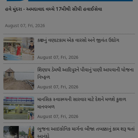
હવે મુંદરા - અમદાવાદ વચ્ચે 17મીથી સીધી હવાઈસેવા
August 07, Fri, 2026
કચ્છનું વણાટકામ એક વારસો અને જીવંત ઉદ્યોગ
August 07, Fri, 2026
શિણાય ડેમથી આદિપુરને પીવાનું પાણી આપવાની યોજના
નિષ્ફળ
August 07, Fri, 2026
માનસિક સ્વાસ્થ્યની સારવાર માટે દેશને મળશે કુશળ
માનવબળ
August 07, Fri, 2026
ભુજના આઇકોનિક માર્ગના બીજા તબક્કાનું કામ શરૂ થતાં
આનંદો