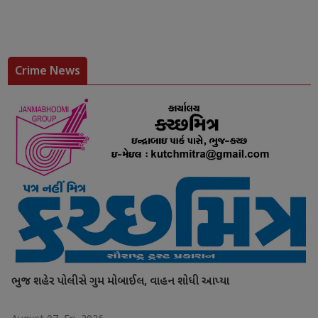
Crime News
ભુજ શહેર પોલીસે ગુમ મોબાઈલ, વાહન શોધી આપ્યા