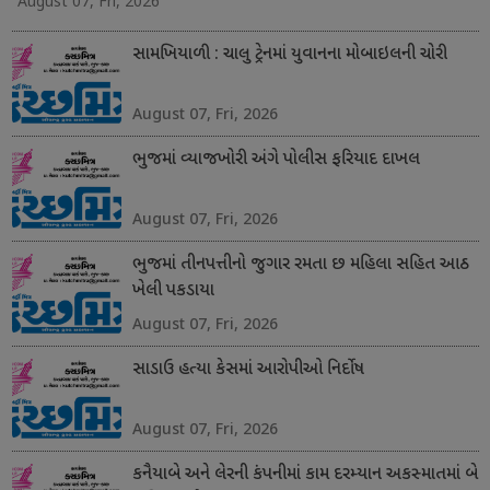
August 07, Fri, 2026
સામખિયાળી : ચાલુ ટ્રેનમાં યુવાનના મોબાઇલની ચોરી
August 07, Fri, 2026
ભુજમાં વ્યાજખોરી અંગે પોલીસ ફરિયાદ દાખલ
August 07, Fri, 2026
ભુજમાં તીનપત્તીનો જુગાર રમતા છ મહિલા સહિત આઠ
ખેલી પકડાયા
August 07, Fri, 2026
સાડાઉ હત્યા કેસમાં આરોપીઓ નિર્દોષ
August 07, Fri, 2026
કનૈયાબે અને લેરની કંપનીમાં કામ દરમ્યાન અકસ્માતમાં બે