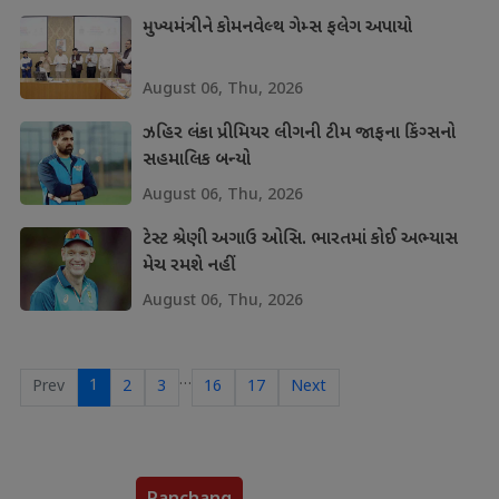
મુખ્યમંત્રીને કોમનવેલ્થ ગેમ્સ ફલેગ અપાયો
August 06, Thu, 2026
ઝહિર લંકા પ્રીમિયર લીગની ટીમ જાફના કિંગ્સનો
સહમાલિક બન્યો
August 06, Thu, 2026
ટેસ્ટ શ્રેણી અગાઉ ઓસિ. ભારતમાં કોઈ અભ્યાસ
મેચ રમશે નહીં
August 06, Thu, 2026
…
1
Prev
2
3
16
17
Next
Panchang