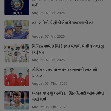
બની
August 07, Fri, 2026
લંકા સામેની શ્રેણીની તૈયારી ચકાસવાની તક
August 07, Fri, 2026
વિન્ડિઝ સામે 8 વિકેટે જીત મેળવી શ્રેણી 1-1થી ડ્રો
કરતું પાક
August 07, Fri, 2026
બોક્સિંગ સ્પર્ધામાં જયનગર શાળાની છાત્રાઓ
અવ્વલ
August 06, Thu, 2026
અલ્કરાજ હજુ અનફિટ : સિનસિનાટી ઓપનમાંથી
ખસી ગયો
August 06, Thu, 2026