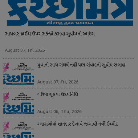
સાયબર ક્રાઈમ ઉપર સકંજો કસવા સુપ્રીમનો આદેશ
August 07, Fri, 2026
યુવાનો સાથે સંઘર્ષ નહીં પણ સંવાદની સુપ્રીમ સલાહ
August 07, Fri, 2026
ગરિમા ચૂકયા ઉદયનિધિ
August 06, Thu, 2026
ગ્લાસગોમાં શાનદાર દેખાવે જગાવી નવી ઉમ્મીદ