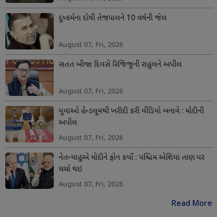
દુષ્કર્મના દોષી તેજપાલને 10 વર્ષની જેલ
August 07, Fri, 2026
સતત બીજા દિવસે રિજિજુની રાહુલને અપીલ
August 07, Fri, 2026
યુવાઓ હેન્ડલૂમથી ખરીદી કરી વીડિયો બનાવે : મોદીની
અપીલ
August 07, Fri, 2026
નેતન્યાહુએ મોદીને ફોન કર્યો : પશ્ચિમ એશિયા તાણ પર
ચર્ચા થઇ
August 07, Fri, 2026
Read More