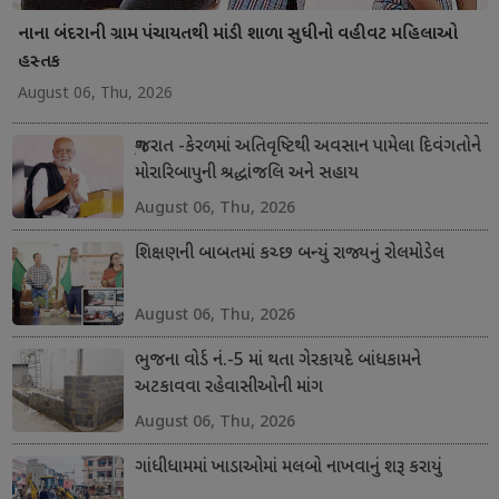
નાના બંદરાની ગ્રામ પંચાયતથી માંડી શાળા સુધીનો વહીવટ મહિલાઓ
હસ્તક
August 06, Thu, 2026
ગુજરાત -કેરળમાં અતિવૃષ્ટિથી અવસાન પામેલા દિવંગતોને
મોરારિબાપુની શ્રદ્ધાંજલિ અને સહાય
August 06, Thu, 2026
શિક્ષણની બાબતમાં કચ્છ બન્યું રાજ્યનું રોલમોડેલ
August 06, Thu, 2026
ભુજના વોર્ડ નં.-5 માં થતા ગેરકાયદે બાંધકામને
અટકાવવા રહેવાસીઓની માંગ
August 06, Thu, 2026
ગાંધીધામમાં ખાડાઓમાં મલબો નાખવાનું શરૂ કરાયું