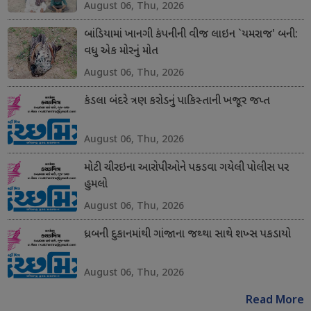
August 06, Thu, 2026
બાંડિયામાં ખાનગી કંપનીની વીજ લાઇન `યમરાજ' બની:
વધુ એક મોરનું મોત
August 06, Thu, 2026
કંડલા બંદરે ત્રણ કરોડનું પાકિસ્તાની ખજૂર જપ્ત
August 06, Thu, 2026
મોટી ચીરઇના આરોપીઓને પકડવા ગયેલી પોલીસ પર
હુમલો
August 06, Thu, 2026
ધ્રબની દુકાનમાંથી ગાંજાના જથ્થા સાથે શખ્સ પકડાયો
August 06, Thu, 2026
Read More