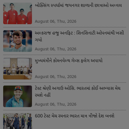
બોક્સિંગ સ્પર્ધામાં જયનગર શાળાની છાત્રાઓ અવ્વલ
August 06, Thu, 2026
અલ્કરાજ હજુ અનફિટ : સિનસિનાટી ઓપનમાંથી ખસી
ગયો
August 06, Thu, 2026
મુખ્યમંત્રીને કોમનવેલ્થ ગેમ્સ ફલેગ અપાયો
August 06, Thu, 2026
ટેસ્ટ શ્રેણી અગાઉ ઓસિ. ભારતમાં કોઈ અભ્યાસ મેચ
રમશે નહીં
August 06, Thu, 2026
600 ટેસ્ટ મેચ રમનાર ભારત માત્ર ત્રીજો દેશ બનશે