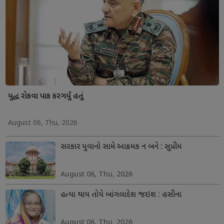
યુદ્ધ રોકવા પાક કરગર્યું હતું
August 06, Thu, 2026
સરકાર યુવાનો સામે આક્રમક ન બને : સુપ્રીમ
August 06, Thu, 2026
હત્યા થાય તોયે બાંગલાદેશ જઇશ : હસીના
August 06, Thu, 2026