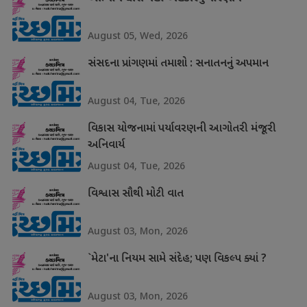
August 05, Wed, 2026
સંસદના પ્રાંગણમાં તમાશો : સનાતનનું અપમાન
August 04, Tue, 2026
વિકાસ યોજનામાં પર્યાવરણની આગોતરી મંજૂરી
અનિવાર્ય
August 04, Tue, 2026
વિશ્વાસ સૌથી મોટી વાત
August 03, Mon, 2026
`મેટા'ના નિયમ સામે સંદેહ; પણ વિકલ્પ ક્યાં ?
August 03, Mon, 2026