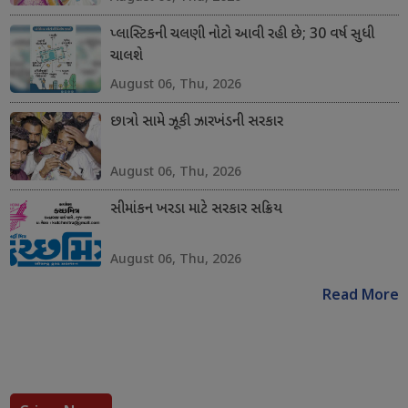
પ્લાસ્ટિકની ચલણી નોટો આવી રહી છે; 30 વર્ષ સુધી
ચાલશે
August 06, Thu, 2026
છાત્રો સામે ઝૂકી ઝારખંડની સરકાર
August 06, Thu, 2026
સીમાંકન ખરડા માટે સરકાર સક્રિય
August 06, Thu, 2026
Read More