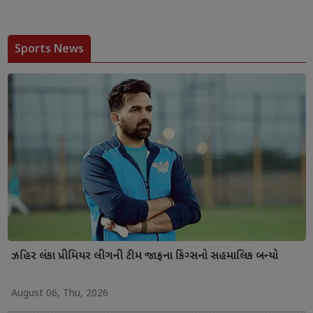
Sports News
ઝહિર લંકા પ્રીમિયર લીગની ટીમ જાફના કિંગ્સનો સહમાલિક બન્યો
August 06, Thu, 2026