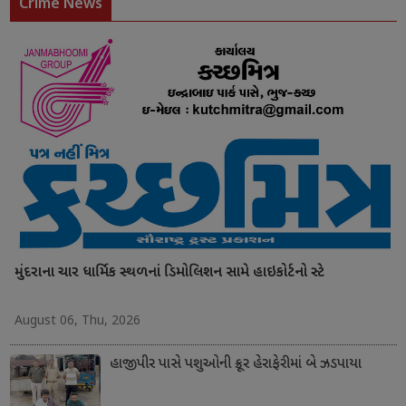
Crime News
મુંદરાના ચાર ધાર્મિક સ્થળનાં ડિમોલિશન સામે હાઇકોર્ટનો સ્ટે
August 06, Thu, 2026
હાજીપીર પાસે પશુઓની ક્રૂર હેરાફેરીમાં બે ઝડપાયા