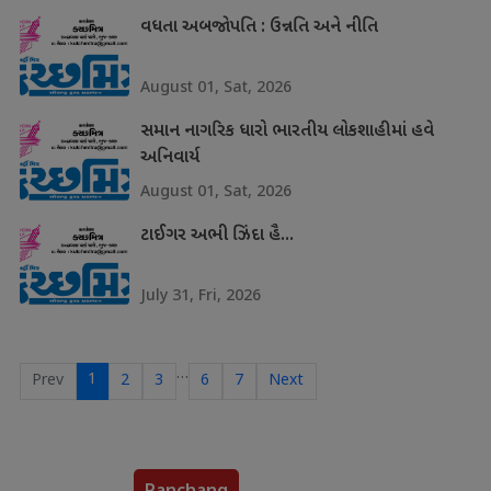
વધતા અબજોપતિ : ઉન્નતિ અને નીતિ
August 01, Sat, 2026
સમાન નાગરિક ધારો ભારતીય લોકશાહીમાં હવે
અનિવાર્ય
August 01, Sat, 2026
ટાઈગર અભી ઝિંદા હૈ...
July 31, Fri, 2026
…
1
Prev
2
3
6
7
Next
Panchang