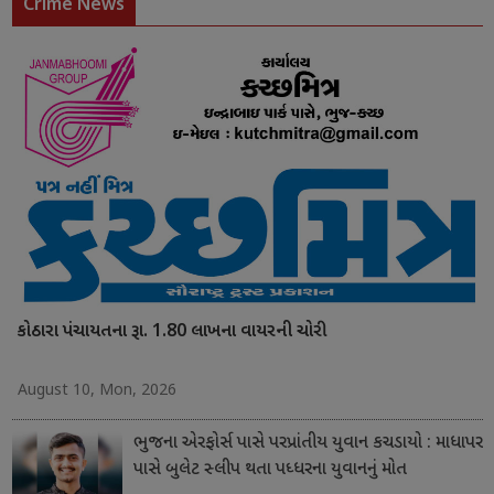
Crime News
કોઠારા પંચાયતના રૂા. 1.80 લાખના વાયરની ચોરી
August 10, Mon, 2026
ભુજના એરફોર્સ પાસે પરપ્રાંતીય યુવાન કચડાયો : માધાપર
પાસે બુલેટ સ્લીપ થતા પધ્ધરના યુવાનનું મોત