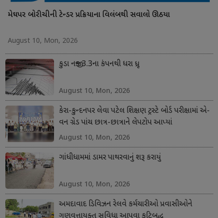
મેઘપર બોરીચીની ટેન્ડર પ્રક્રિયાના વિલંબથી સવાલો ઊઠયા
August 10, Mon, 2026
કુડા નજીક 3.3ના કંપનથી ધરા ધ્રૂજી
August 10, Mon, 2026
કેરા-કુન્દનપર લેવા પટેલ શિક્ષણ ટ્રસ્ટે બોર્ડ પરીક્ષામાં એ-
વન ગ્રેડ પાંચ છાત્ર-છાત્રાને લેપટોપ આપ્યાં
August 10, Mon, 2026
ગાંધીધામમાં ડામર પાથરવાનું શરૂ કરાયું
August 10, Mon, 2026
અમદાવાદ ડિવિઝન રેલવે કર્મચારીઓ પ્રવાસીઓને
ગુણવત્તાયુક્ત સુવિધા આપવા કટિબદ્ધ