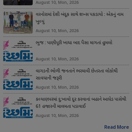
August 10, Mon, 2026
વરનોરામાં દેશી બંદૂક સાથે શખ્સ પકડાયો : એકનું નામ
ખુલ્યું
August 10, Mon, 2026
ભુજ : પાણીપૂરી ખાધા બાદ પૈસા માગતાં હુમલો
August 10, Mon, 2026
વાગડની ભોળી જનતાને ભરમાવી છેતરતા લોકોથી
સાવધાની જરૂરી
August 10, Mon, 2026
કલ્યાણપરમાં દુ:ખાવો દૂર કરવાનાં બહાને આધેડ પાસેથી
61 હજારની માલમતા પડાવાઈ
August 10, Mon, 2026
Read More