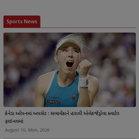
Sports News
કેનેડા ઓપનમાં અપસેટ : સબાલેંકાને હરાવી એલેકજેંડ્રોવા ક્વાર્ટર
ફાઇનલમાં
August 10, Mon, 2026