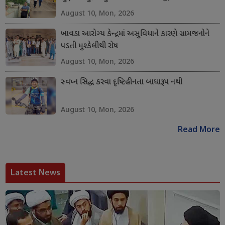
August 10, Mon, 2026
ખાવડા આરોગ્ય કેન્દ્રમાં અસુવિધાને કારણે ગ્રામજનોને
પડતી મુશ્કેલીથી રોષ
August 10, Mon, 2026
સ્વપ્ન સિદ્ધ કરવા દૃષ્ટિહીનતા બાધારૂપ નથી
August 10, Mon, 2026
Read More
Latest News