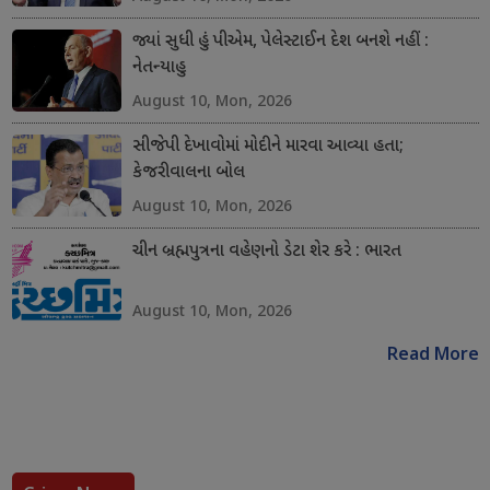
જ્યાં સુધી હું પીએમ, પેલેસ્ટાઈન દેશ બનશે નહીં :
નેતન્યાહુ
August 10, Mon, 2026
સીજેપી દેખાવોમાં મોદીને મારવા આવ્યા હતા;
કેજરીવાલના બોલ
August 10, Mon, 2026
ચીન બ્રહ્મપુત્રના વહેણનો ડેટા શેર કરે : ભારત
August 10, Mon, 2026
Read More