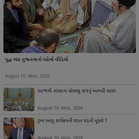
યુદ્ધ બાદ મુજતબાનો પહેલો વીડિયો
August 10, Mon, 2026
આજથી સંસદના ચોમાસુ સત્રનું આખરી ચરણ
August 10, Mon, 2026
ટ્રમ્પ અણુ કાર્યક્રમની શરત પડતી મૂકશે ?
August 10, Mon, 2026