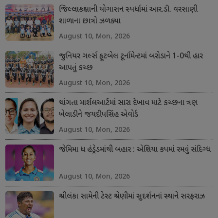
જિલ્લાકક્ષાની યોગાસન સ્પર્ધામાં આર.ડી. વરસાણી
શાળાના છાત્રો ઝળક્યા
August 10, Mon, 2026
જુનિયર ગર્લ્સ ફૂટબેલ ટૂર્નામેન્ટમાં બરોડાને 1-0થી હાર
આપતું કચ્છ
August 10, Mon, 2026
થાંગતા માર્શલઆર્ટમાં સારા દેખાવ માટે કચ્છના ત્રણ
ખેલાડીને જયદીપસિંહ એવોર્ડ
August 10, Mon, 2026
જેમિમા ધ હંડ્રેડમાંથી બહાર : એશિયા કપમાં રમવું સંદિગ્ધ
August 10, Mon, 2026
શ્રીલંકા સામેની ટેસ્ટ શ્રેણીમાં સુદર્શનનાં સ્થાને સરફરાઝ