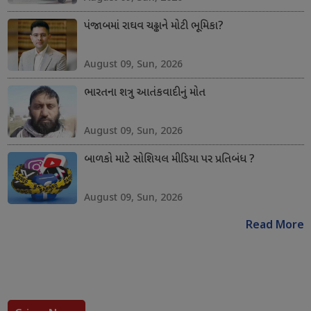
પંજાબમાં રાઘવ ચઢ્ઢાને મોટી ભૂમિકા?
August 09, Sun, 2026
ભારતના શત્રુ આતંકવાદીનું મોત
August 09, Sun, 2026
બાળકો માટે સોશિયલ મીડિયા પર પ્રતિબંધ ?
August 09, Sun, 2026
Read More