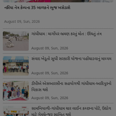
નલિયા નેત્ર કેમ્પના 35 બાળકને ભુજ ખસેડાશે
August 09, Sun, 2026
ગાંધીધામ : માર્ગો પર ભ્રમણ કરતું મોત : ઊંઘતું તંત્ર
August 09, Sun, 2026
સંવાદ ખેડૂતો સુધી સરકારી યોજના પહોંચાડવાનું માધ્યમ
August 09, Sun, 2026
ડીપીએ એસઆરસીના સહયોગથી ગાંધીધામ-આદિપુરનો
વિકાસ થશે
August 09, Sun, 2026
સામખિયાળી-ગાંધીધામ ચાર લાઈન કચ્છના પોર્ટ, ઉદ્યોગ
માટે ગેમચેન્જર સાબિત થશે