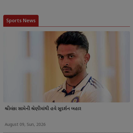
Sports News
શ્રીલંકા સામેની શ્રેણીમાંથી હવે સુદર્શન બહાર
August 09, Sun, 2026