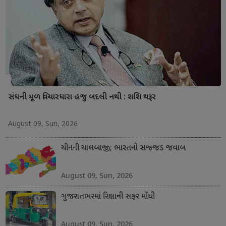
સંઘની મૂળ વિચારધારા હજુ બદલી નથી : શશિ થરૂર
August 09, Sun, 2026
ચીનની ચાલબાજી; ભારતનો સજ્જડ જવાબ
August 09, Sun, 2026
ગુજરાતભરમાં રિક્ષાની સફર મોંઘી
August 09, Sun, 2026