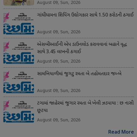
August 09, Sun, 2026
ગાંધીધામના શિપિંગ ઉદ્યોગકાર સાથે 1.50 કરોડની ઠગાઈ
August 09, Sun, 2026
એસબીઆઈની એપ ડાઉનલોડ કરાવવાનાં બહાને વૃદ્ધ
સાથે 3.45 લાખની ઠગાઈ
August 09, Sun, 2026
સામખિયાળીમાં જુગટુ રમતા બે તહોમતદાર જબ્બે
August 09, Sun, 2026
ટગામાં જાહેરમાં જુગાર રમતા બે ખેલી ઝડપાયા : છ નાસી
છૂટયા
August 09, Sun, 2026
Read More