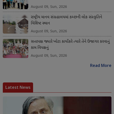
August 09, Sun, 2026
રાષ્ટ્રીય માનવ સંગ્રહાલયમાં કચ્છની લોક સંસ્કૃતિને
વિશિષ્ટ સ્થાન
August 09, Sun, 2026
સત્તાપક્ષ જ્યારે ખોટા કાર્યો કરે ત્યારે તેને ઉજાગર કરવાનું
કામ વિપક્ષનું
August 09, Sun, 2026
Read More
Latest News