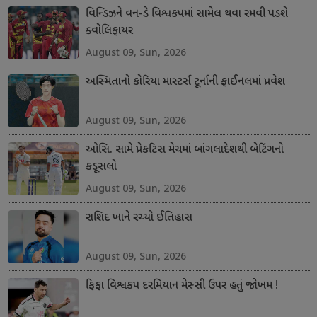
વિન્ડિઝને વન-ડે વિશ્વકપમાં સામેલ થવા રમવી પડશે
ક્વોલિફાયર
August 09, Sun, 2026
અસ્મિતાનો કોરિયા માસ્ટર્સ ટૂર્નાની ફાઈનલમાં પ્રવેશ
August 09, Sun, 2026
ઓસિ. સામે પ્રેકટિસ મેચમાં બાંગલાદેશથી બેટિંગનો
કડૂસલો
August 09, Sun, 2026
રાશિદ ખાને રચ્યો ઈતિહાસ
August 09, Sun, 2026
ફિફા વિશ્વકપ દરમિયાન મેસ્સી ઉપર હતું જોખમ !