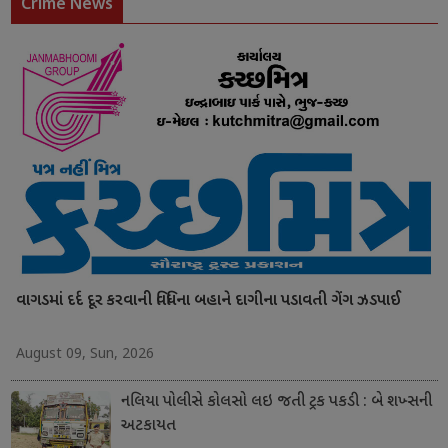
Crime News
વાગડમાં દર્દ દૂર કરવાની વિધિના બહાને દાગીના પડાવતી ગેંગ ઝડપાઈ
August 09, Sun, 2026
નલિયા પોલીસે કોલસો લઇ જતી ટ્રક પકડી : બે શખ્સની
અટકાયત