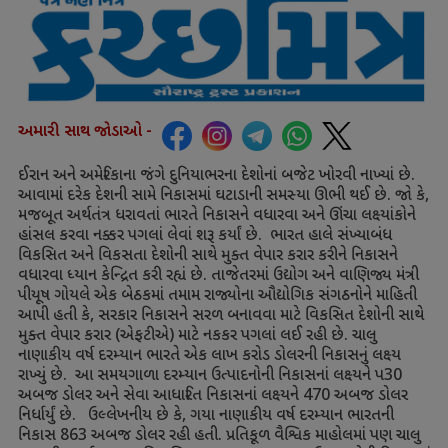
અમારી સાથ જોડાઓ -
ઈરાન અને અમેરિકાના જંગે દુનિયાભરના દેશોનાં બજેટ ખોરવી નાખ્યાં છે.
આવામાં દરેક દેશની સામે નિકાસમાં ઘટાડાની સમસ્યા ઊભી થઈ છે. જો કે
,
મજબૂત અર્થતંત્ર ધરાવતાં ભારતે નિકાસને વધારવા અને ઊંચા લક્ષ્યાંકોને
હાંસલ કરવા નક્કર પગલાં લેવાં શરૂ કર્યાં છે. ભારત હાલે સંખ્યાબંધ
વિકસિત અને વિકસતા દેશોની સાથે મુક્ત વેપાર કરાર કરીને નિકાસને
વધારવા ધ્યાન કેન્દ્રિત કરી રહ્યં
છે. તાજેતરમાં ઉદ્યોગ અને વાણિજ્ય મંત્રી
પીયૂષ ગોયલે એક બેઠકમાં તમામ રાજ્યોના ઔદ્યોગિક સંગઠનોને માહિતી
આપી હતી કે
,
સરકાર નિકાસને સરળ બનાવવા માટે વિકસિત દેશોની સાથે
મુક્ત વેપાર કરાર (એફટીએ) માટે નકકર પગલાં લઈ રહી છે. ચાલુ
નાણાકીય વર્ષ દરમ્યાન ભારતે એક લાખ કરોડ ડોલરની નિકાસનું લક્ષ્ય
રાખ્યું છે. આ સમયગાળા દરમ્યાન ઉત્પાદનોની નિકાસનાં લક્ષ્યને પ
30
અબજ ડોલર અને સેવા આધારિત નિકાસનાં લક્ષ્યને
470
અબજ ડોલર
નિર્ધાર્યું છે. ઉલ્લેખનીય છે કે
,
ગયા નાણાકીય વર્ષ દરમ્યાન ભારતની
નિકાસ
863
અબજ ડોલર રહી હતી. પ્રતિકૂળ વૈશ્વિક માહોલમાં પણ ચાલુ