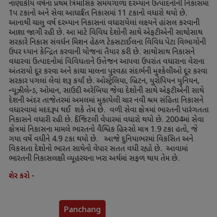
નાણાકીય વર્ષના પ્રથમ ત્રિમાસિક સમયગાળા દરમ્યાન ઉત્પાદનોની નિકાસમાં
1
પ ટકાનો અને સેવા આધારિત નિકાસમાં
11
ટકાનો વધારો થયો છે.
આનાથી ચાલુ વર્ષ દરમ્યાન નિકાસનાં વધારાયેલાં લક્ષ્યને હાંસલ કરવાની
આશા જાગી રહી છે. આ માટે વિવિધ દેશોની સાથે એફટીએની સાથોસાથ
સરકારે નિકાસ સંવર્ધન મિશન હેઠળ ટેક્સટાઈલના વિવિધ પેટા વિભાગોની
ઉપર ધ્યાન કેન્દ્રિત કરવાની યોજના તૈયાર કરી છે. સાથોસાથ નિકાસને
વધારવા ઉત્પાદનોમાં વિવિધતાને ઉત્તેજન આપવા ઉપરાંત વધારાના વેરાના
અંતરાયો દૂર કરવા અને કાચા માલના પુરવઠા સંદર્ભની મુશ્કેલીઓ દૂર કરવા
સરકાર પગલાં લેવાં શરૂ કર્યાં છે. ઓસ્ટ્રેલિયા
,
બ્રિટન
,
યુરોપિયન યુનિયન
,
ન્યૂઝીલેન્ડ
,
ઓમાન
,
સાઉદી અરેબિયા જેવા દેશોની સાથે એફટીએની સાથે
દેશની અંદર તાજેતરમાં અમલમાં મુકાયેલી ચાર નવી શ્રમ સંહિતા નિકાસને
વધારવામાં મદદરૂપ થઈ શકે તેમ છે. વળી સેવા ક્ષેત્રમાં ભારતની પારંગતતા
નિકાસને વધારી રહી છે. ડિજિટલી વેપારમાં વધારો થયો છે.
2004
માં સેવા
ક્ષેત્રમાં નિકાસના મામલે ભારતનો વૈશ્વિક હિસ્સો માત્ર
1.9
ટકા હતો
,
જે
ગયા વર્ષે વધીને
4.9
ટકા થયો છે. આજે દુનિયાભરમાં વિકસિત અને
વિકસતા દેશોનો ભારત સાથેનો વેપાર સતત વધી રહ્યો છે. આવામાં
ભારતની નિકાસલક્ષી વ્યૂહરચના ખરા અર્થમાં સફળ થાય તેમ છે.
શેર કરો -
Panchang