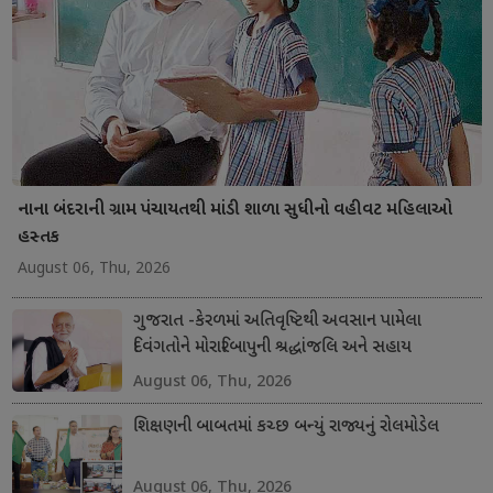
નાના બંદરાની ગ્રામ પંચાયતથી માંડી શાળા સુધીનો વહીવટ મહિલાઓ
હસ્તક
August 06, Thu, 2026
ગુજરાત -કેરળમાં અતિવૃષ્ટિથી અવસાન પામેલા
દિવંગતોને મોરારિબાપુની શ્રદ્ધાંજલિ અને સહાય
August 06, Thu, 2026
શિક્ષણની બાબતમાં કચ્છ બન્યું રાજ્યનું રોલમોડેલ
August 06, Thu, 2026