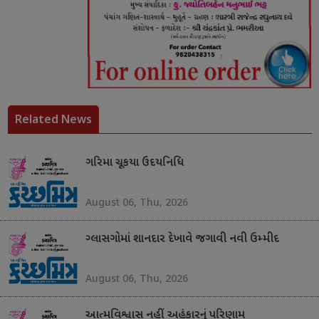
Related News
ગરિમા ચૂકયા ઉદયનિધિ
August 06, Thu, 2026
ગ્લાસગોમાં શાનદાર દેખાવે જગાવી નવી ઉમ્મીદ
August 06, Thu, 2026
આત્મવિશ્વાસ નહીં અહંકારનું પરિણામ