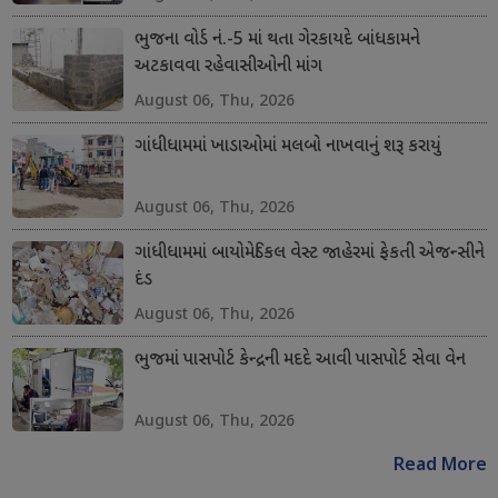
ભુજના વોર્ડ નં.-5 માં થતા ગેરકાયદે બાંધકામને
અટકાવવા રહેવાસીઓની માંગ
August 06, Thu, 2026
ગાંધીધામમાં ખાડાઓમાં મલબો નાખવાનું શરૂ કરાયું
August 06, Thu, 2026
ગાંધીધામમાં બાયોમેડિકલ વેસ્ટ જાહેરમાં ફેકતી એજન્સીને
દંડ
August 06, Thu, 2026
ભુજમાં પાસપોર્ટ કેન્દ્રની મદદે આવી પાસપોર્ટ સેવા વેન
August 06, Thu, 2026
Read More