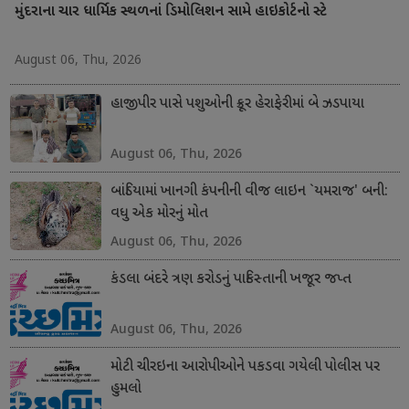
મુંદરાના ચાર ધાર્મિક સ્થળનાં ડિમોલિશન સામે હાઇકોર્ટનો સ્ટે
August 06, Thu, 2026
હાજીપીર પાસે પશુઓની ક્રૂર હેરાફેરીમાં બે ઝડપાયા
August 06, Thu, 2026
બાંડિયામાં ખાનગી કંપનીની વીજ લાઇન `યમરાજ' બની:
વધુ એક મોરનું મોત
August 06, Thu, 2026
કંડલા બંદરે ત્રણ કરોડનું પાકિસ્તાની ખજૂર જપ્ત
August 06, Thu, 2026
મોટી ચીરઇના આરોપીઓને પકડવા ગયેલી પોલીસ પર
હુમલો