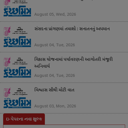
August 05, Wed, 2026
સંસદના પ્રાંગણમાં તમાશો : સનાતનનું અપમાન
August 04, Tue, 2026
વિકાસ યોજનામાં પર્યાવરણની આગોતરી મંજૂરી
અનિવાર્ય
August 04, Tue, 2026
વિશ્વાસ સૌથી મોટી વાત
August 03, Mon, 2026
ઇ-પેપરના નવા શુલ્ક