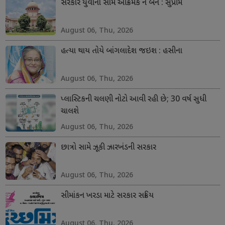
સરકાર યુવાનો સામે આક્રમક ન બને : સુપ્રીમ
August 06, Thu, 2026
હત્યા થાય તોયે બાંગલાદેશ જઇશ : હસીના
August 06, Thu, 2026
પ્લાસ્ટિકની ચલણી નોટો આવી રહી છે; 30 વર્ષ સુધી
ચાલશે
August 06, Thu, 2026
છાત્રો સામે ઝૂકી ઝારખંડની સરકાર
August 06, Thu, 2026
સીમાંકન ખરડા માટે સરકાર સક્રિય
August 06, Thu, 2026