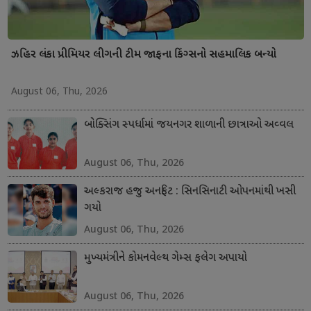
ઝહિર લંકા પ્રીમિયર લીગની ટીમ જાફના કિંગ્સનો સહમાલિક બન્યો
August 06, Thu, 2026
બોક્સિંગ સ્પર્ધામાં જયનગર શાળાની છાત્રાઓ અવ્વલ
August 06, Thu, 2026
અલ્કરાજ હજુ અનફિટ : સિનસિનાટી ઓપનમાંથી ખસી
ગયો
August 06, Thu, 2026
મુખ્યમંત્રીને કોમનવેલ્થ ગેમ્સ ફલેગ અપાયો
August 06, Thu, 2026