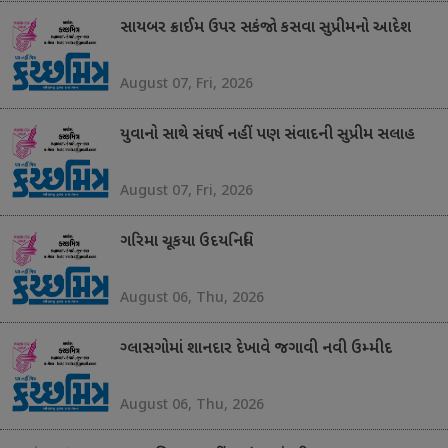
સાયબર ક્રાઈમ ઉપર સકંજો કસવા સુપ્રીમનો આદેશ
August 07, Fri, 2026
યુવાનો સાથે સંઘર્ષ નહીં પણ સંવાદની સુપ્રીમ સલાહ
August 07, Fri, 2026
ગરિમા ચૂકયા ઉદયનિધિ
August 06, Thu, 2026
ગ્લાસગોમાં શાનદાર દેખાવે જગાવી નવી ઉમ્મીદ
August 06, Thu, 2026