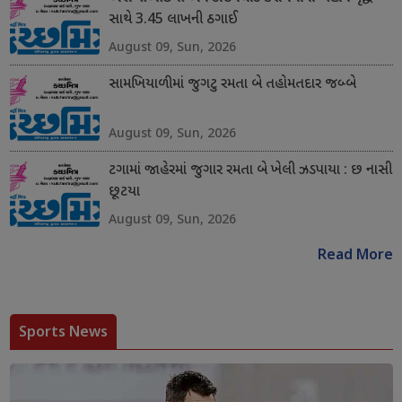
સાથે 3.45 લાખની ઠગાઈ
August 09, Sun, 2026
સામખિયાળીમાં જુગટુ રમતા બે તહોમતદાર જબ્બે
August 09, Sun, 2026
ટગામાં જાહેરમાં જુગાર રમતા બે ખેલી ઝડપાયા : છ નાસી
છૂટયા
August 09, Sun, 2026
Read More
Sports News