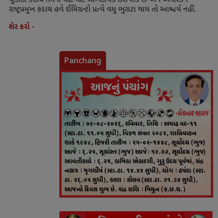
ચુકાદો કદાચ તેમના પક્ષ માટે લાભદાયક ઠરી શકે છે અને અમેરિકન
રાષ્ટ્રપ્રમુખ કદાચ હવે ઈમિગ્રન્ટો પ્રત્યે વધુ ભુરાટા થાય તો આશ્ચર્ય નહીં.
શેર કરો -
Panchang