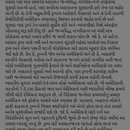
પહેલાં પણ એક સ્થાનિક અદાલતે જન્મસિદ્ધ નાગરિકત્વની તરફેણમાં
ચુકાદો આપ્યો હતો
,
પણ સર્વોચ્ચ અદાલતના ચુકાદાથી હવે તેના પર મહોર
લાગી છે.
6-3
ની બહુમતીથી ટ્રમ્પના આદેશને ગેરકાયદે અને
4-5
ની પાતળી
મેજોરિટીથી અમેરિકન બંધારણનું ઉલ્લંઘન કરનારો જાહેર કર્યો છે અને
ચુકાદા બાદ ટ્રમ્પે ટેવ પ્રમાણે સુપ્રીમ કોર્ટ અને ન્યાયાધીશો વિશે એલફેલ
બોલવાનું શરૂ કરી દીધું છે. હવે જન્મસિદ્ધ નાગરિકત્વ પર બંધી માત્ર
કોંગ્રેસમાં કાયદો પસાર કરીને જ લાવી શકાય એમ છે. જો કે
,
એ માટેના
આંકડા ટ્રમ્પ પાસે નથી અને મધ્યસત્ર ચૂંટણી પહેલાં આવેલો આ નિકાલ
ટ્રમ્પ અને તેમના પક્ષની ઘટતી લોકપ્રિયતા માટે કદાચ બૂસ્ટર ડોઝ સાબિત
થઈ શકે છે
,
કેમ કે
,
ટ્રમ્પની જેમ અનેક અમેરિકનો માને છે કે
,
બહારથી
આવીને ગેરકાયદે વસેલા અને સંતાનના જન્મને કારણે નાગરિક બની જતાં
લોકો અમેરિકામાં ગુનાખોરી ફેલાવે છે અને સ્થાનિકોના અધિકારો પર તરાપ
મારે છે. અદાલતે ચુકાદો ભલે આપ્યો હોય
,
પણ ટ્રમ્પની કટઓફ તારીખ
પછી જન્મેલાઓ માટે અત્યારે ઉજવણી કરવી કદાચ વહેલી લેખાશે.
ભારતીય મૂળના આશરે
54
લાખ લોકો અમેરિકામાં વસે છે
,
જે અમેરિકાની
વસ્તીનો
1.6
ટકા હિસ્સો થાય અને મેક્સિકનો પછી ભારતીયો બીજા ક્રમનો
સૌથી મોટો ઈમિગ્રન્ટ સમુદાય છે
,
તો વિદેશમાં જન્મેલા કામગારોનું પ્રમાણ
અમેરિકન વર્ક ફોર્સના આશરે એક પંચમાંશ છે. આવામાં
,
બહારના લોકોને
હાંકી કાઢવાનો ટ્રમ્પનો વિચાર સ્થાનિકોને ગમે એવો હોવા છતાં તેનાં કારણે
અનેક મુશ્કેલીઓ સર્જાઈ શકે છે. જો કે
,
અમેરિકનો મોટો વર્ગ આ
વિદેશીઓને સૂગ અને નફરતની દૃષ્ટિથી જુએ છે અને છેલ્લાં થોડાં વર્ષોમાં આ
પ્રમાણ ખાસ્સું વધ્યું છે. ટ્રમ્પ માટે આઘાતજનક લાગતો હોવા છતાં આ