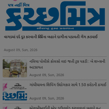
વાગડમાં દર્દ દૂર કરવાની વિધિના બહાને દાગીના પડાવતી ગેંગ ઝડપાઈ
August 09, Sun, 2026
નલિયા પોલીસે કોલસો લઇ જતી ટ્રક પકડી : બે શખ્સની
અટકાયત
August 09, Sun, 2026
ગાંધીધામના શિપિંગ ઉદ્યોગકાર સાથે 1.50 કરોડની ઠગાઈ
August 09, Sun, 2026
એસબીઆઈની એપ ડાઉનલોડ કરાવવાનાં બહાને વૃદ્ધ