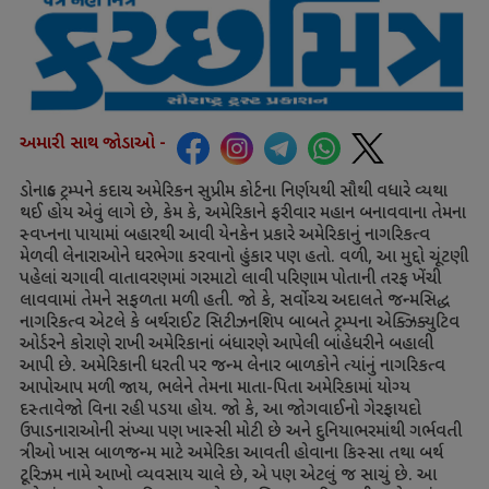
અમારી સાથ જોડાઓ -
ડોનાલ્ડ ટ્રમ્પને કદાચ અમેરિકન સુપ્રીમ કોર્ટના નિર્ણયથી સૌથી વધારે વ્યથા
થઈ હોય એવું લાગે છે
,
કેમ કે
,
અમેરિકાને ફરીવાર મહાન બનાવવાના તેમના
સ્વપ્નના પાયામાં બહારથી આવી યેનકેન પ્રકારે અમેરિકાનું નાગરિકત્વ
મેળવી લેનારાઓને ઘરભેગા કરવાનો હુંકાર પણ હતો. વળી
,
આ મુદ્દો ચૂંટણી
પહેલાં ચગાવી વાતાવરણમાં ગરમાટો લાવી પરિણામ પોતાની તરફ ખેંચી
લાવવામાં તેમને સફળતા મળી હતી. જો કે
,
સર્વોચ્ચ અદાલતે જન્મસિદ્ધ
નાગરિકત્વ એટલે કે બર્થરાઈટ સિટીઝનશિપ બાબતે ટ્રમ્પના એક્ઝિક્યુટિવ
ઓર્ડરને કોરાણે રાખી અમેરિકાનાં બંધારણે આપેલી બાંહેધરીને બહાલી
આપી છે. અમેરિકાની ધરતી પર જન્મ લેનાર બાળકોને ત્યાંનું નાગરિકત્વ
આપોઆપ મળી જાય
,
ભલેને તેમના માતા-પિતા અમેરિકામાં યોગ્ય
દસ્તાવેજો વિના રહી પડયા હોય. જો કે
,
આ જોગવાઈનો ગેરફાયદો
ઉપાડનારાઓની સંખ્યા પણ ખાસ્સી મોટી છે અને દુનિયાભરમાંથી ગર્ભવતી
ત્રીઓ ખાસ બાળજન્મ માટે અમેરિકા આવતી હોવાના કિસ્સા તથા બર્થ
ટૂરિઝમ નામે આખો વ્યવસાય ચાલે છે
,
એ પણ એટલું જ સાચું છે. આ