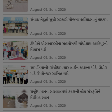
August 09, Sun, 2026
સંવાદ ખેડૂતો સુધી સરકારી યોજના પહોંચાડવાનું માધ્યમ
August 09, Sun, 2026
ડીપીએ એસઆરસીના સહયોગથી ગાંધીધામ-આદિપુરનો
વિકાસ થશે
August 09, Sun, 2026
સામખિયાળી-ગાંધીધામ ચાર લાઈન કચ્છના પોર્ટ, ઉદ્યોગ
માટે ગેમચેન્જર સાબિત થશે
August 09, Sun, 2026
રાષ્ટ્રીય માનવ સંગ્રહાલયમાં કચ્છની લોક સંસ્કૃતિને
વિશિષ્ટ સ્થાન
August 09, Sun, 2026