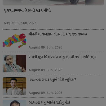
ગુજરાતભરમાં રિક્ષાની સફર મોંઘી
August 09, Sun, 2026
ચીનની ચાલબાજી; ભારતનો સજ્જડ જવાબ
August 09, Sun, 2026
સંઘની મૂળ વિચારધારા હજુ બદલી નથી : શશિ થરૂર
August 09, Sun, 2026
પંજાબમાં રાઘવ ચઢ્ઢાને મોટી ભૂમિકા?
August 09, Sun, 2026
ભારતના શત્રુ આતંકવાદીનું મોત