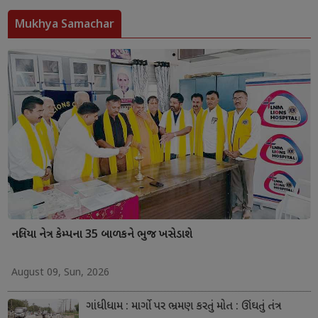
Mukhya Samachar
નલિયા નેત્ર કેમ્પના 35 બાળકને ભુજ ખસેડાશે
August 09, Sun, 2026
ગાંધીધામ : માર્ગો પર ભ્રમણ કરતું મોત : ઊંઘતું તંત્ર