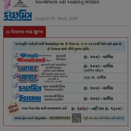
આત્મવિશ્વાસ નહીં અહંકારનું પરિણામ
August 05, Wed, 2026
ઇ-પેપરના નવા શુલ્ક