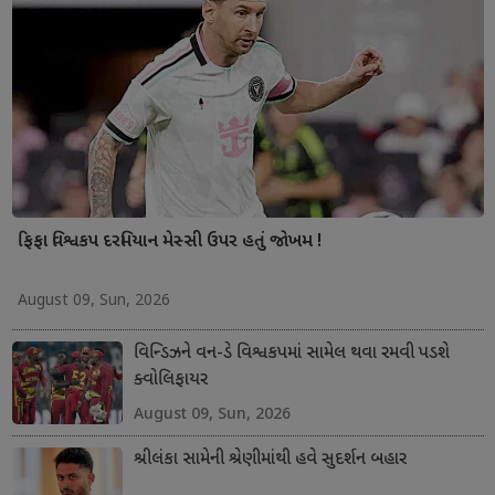
ફિફા વિશ્વકપ દરમિયાન મેસ્સી ઉપર હતું જોખમ !
August 09, Sun, 2026
વિન્ડિઝને વન-ડે વિશ્વકપમાં સામેલ થવા રમવી પડશે
ક્વોલિફાયર
August 09, Sun, 2026
શ્રીલંકા સામેની શ્રેણીમાંથી હવે સુદર્શન બહાર