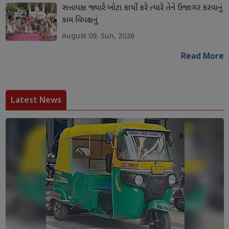
સત્તાપક્ષ જ્યારે ખોટા કાર્યો કરે ત્યારે તેને ઉજાગર કરવાનું
કામ વિપક્ષનું
August 09, Sun, 2026
Read More
Latest News