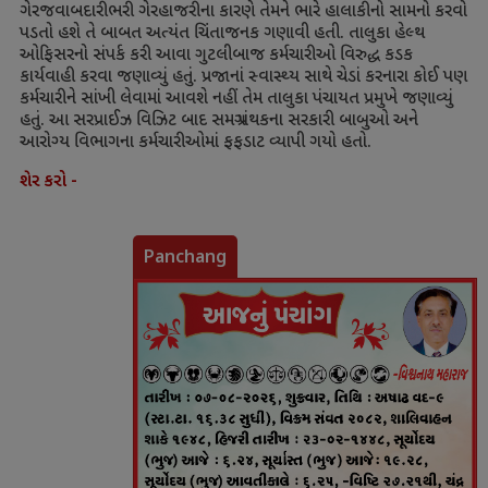
ગેરજવાબદારીભરી ગેરહાજરીના કારણે તેમને ભારે હાલાકીનો સામનો કરવો
પડતો હશે તે બાબત અત્યંત ચિંતાજનક ગણાવી હતી. તાલુકા હેલ્થ
ઓફિસરનો સંપર્ક કરી આવા ગુટલીબાજ કર્મચારીઓ વિરુદ્ધ કડક
કાર્યવાહી કરવા જણાવ્યું હતું. પ્રજાનાં સ્વાસ્થ્ય સાથે ચેડાં કરનારા કોઈ પણ
કર્મચારીને સાંખી લેવામાં આવશે નહીં તેમ તાલુકા પંચાયત પ્રમુખે જણાવ્યું
હતું. આ સરપ્રાઈઝ વિઝિટ બાદ સમગ્ર પંથકના સરકારી બાબુઓ અને
આરોગ્ય વિભાગના કર્મચારીઓમાં ફફડાટ વ્યાપી ગયો હતો.
શેર કરો -
Panchang