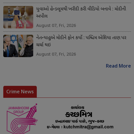
યુવાઓ હેન્ડલૂમથી ખરીદી કરી વીડિયો બનાવે : મોદીની
અપીલ
August 07, Fri, 2026
નેતન્યાહુએ મોદીને ફોન કર્યો : પશ્ચિમ એશિયા તાણ પર
ચર્ચા થઇ
August 07, Fri, 2026
Read More
Crime News