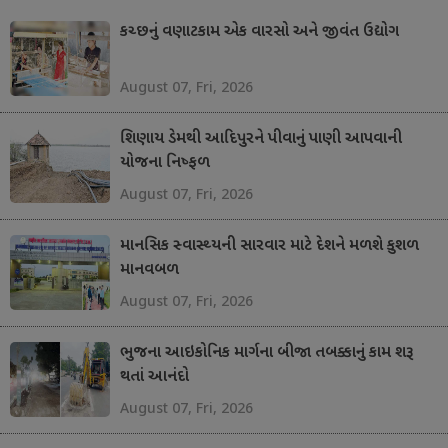
કચ્છનું વણાટકામ એક વારસો અને જીવંત ઉદ્યોગ
August 07, Fri, 2026
શિણાય ડેમથી આદિપુરને પીવાનું પાણી આપવાની
યોજના નિષ્ફળ
August 07, Fri, 2026
માનસિક સ્વાસ્થ્યની સારવાર માટે દેશને મળશે કુશળ
માનવબળ
August 07, Fri, 2026
ભુજના આઇકોનિક માર્ગના બીજા તબક્કાનું કામ શરૂ
થતાં આનંદો
August 07, Fri, 2026