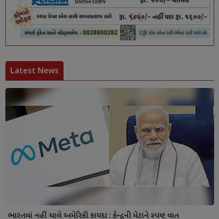
Latest News
ભારતમાં નહીં ચાલે અમેરિકી કાયદા : કેન્દ્રની મેટાને સ્પષ્ટ વાત