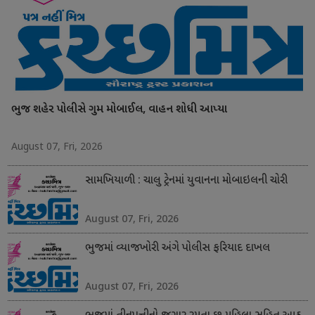
ભુજ શહેર પોલીસે ગુમ મોબાઈલ, વાહન શોધી આપ્યા
August 07, Fri, 2026
સામખિયાળી : ચાલુ ટ્રેનમાં યુવાનના મોબાઇલની ચોરી
August 07, Fri, 2026
ભુજમાં વ્યાજખોરી અંગે પોલીસ ફરિયાદ દાખલ
August 07, Fri, 2026