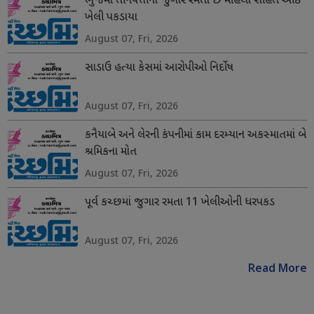
ભુજમાં તીનપત્તીનો જુગાર રમતા છ મહિલા સહિત આઠ
ખેલી પકડાયા
August 07, Fri, 2026
સાડાઉ હત્યા કેસમાં આરોપીઓ નિર્દોષ
August 07, Fri, 2026
કનૈયાબે અને લેરની કંપનીમાં કામ દરમ્યાન અકસ્માતમાં બે
શ્રમિકના મોત
August 07, Fri, 2026
પૂર્વ કચ્છમાં જુગાર રમતા 11 ખેલીઓની ધરપકડ
August 07, Fri, 2026
Read More