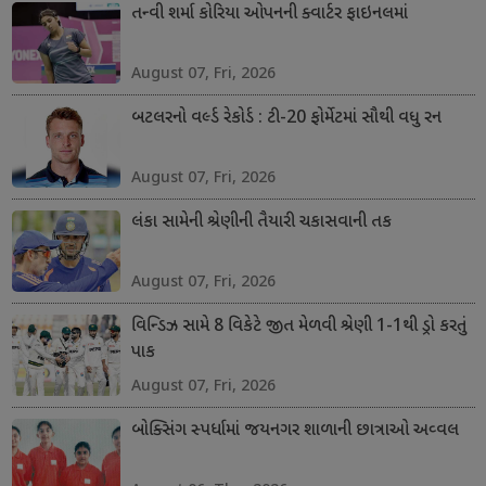
તન્વી શર્મા કોરિયા ઓપનની ક્વાર્ટર ફાઇનલમાં
August 07, Fri, 2026
બટલરનો વર્લ્ડ રેકોર્ડ : ટી-20 ફોર્મેટમાં સૌથી વધુ રન
August 07, Fri, 2026
લંકા સામેની શ્રેણીની તૈયારી ચકાસવાની તક
August 07, Fri, 2026
વિન્ડિઝ સામે 8 વિકેટે જીત મેળવી શ્રેણી 1-1થી ડ્રો કરતું
પાક
August 07, Fri, 2026
બોક્સિંગ સ્પર્ધામાં જયનગર શાળાની છાત્રાઓ અવ્વલ