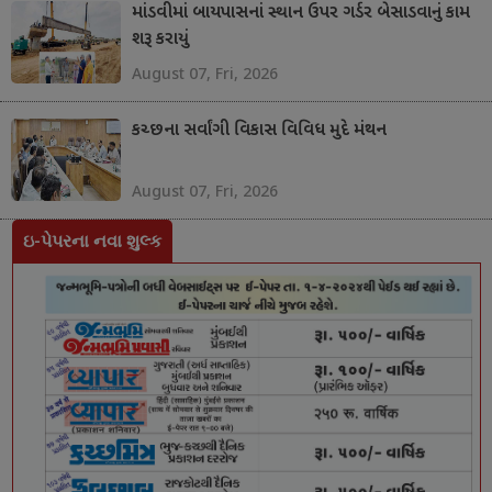
માંડવીમાં બાયપાસનાં સ્થાન ઉપર ગર્ડર બેસાડવાનું કામ
શરૂ કરાયું
August 07, Fri, 2026
કચ્છના સર્વાંગી વિકાસ વિવિધ મુદે મંથન
August 07, Fri, 2026
ઇ-પેપરના નવા શુલ્ક