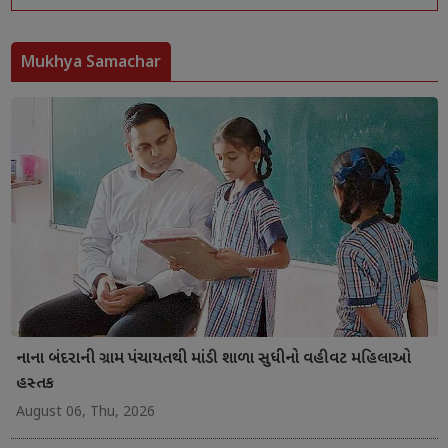
Mukhya Samachar
નાના બંદરાની ગ્રામ પંચાયતથી માંડી શાળા સુધીનો વહીવટ મહિલાઓ
હસ્તક
August 06, Thu, 2026