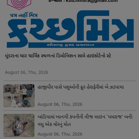
મુંદરાના ચાર ધાર્મિક સ્થળનાં ડિમોલિશન સામે હાઇકોર્ટનો સ્ટે
August 06, Thu, 2026
હાજીપીર પાસે પશુઓની ક્રૂર હેરાફેરીમાં બે ઝડપાયા
August 06, Thu, 2026
બાંડિયામાં ખાનગી કંપનીની વીજ લાઇન `યમરાજ' બની:
વધુ એક મોરનું મોત
August 06, Thu, 2026