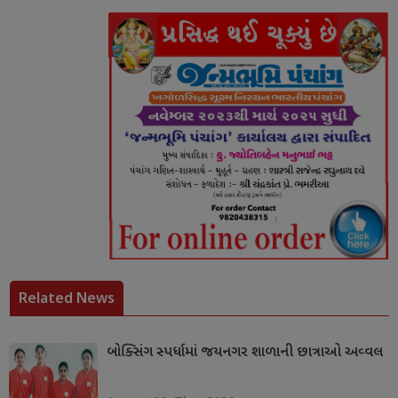
Related News
બોક્સિંગ સ્પર્ધામાં જયનગર શાળાની છાત્રાઓ અવ્વલ