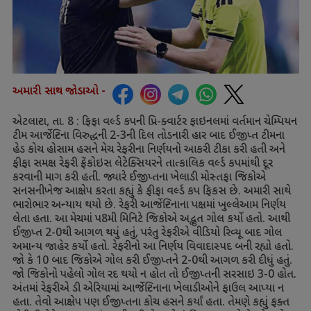
અમારી સાથ જોડાઓ -
એટલાન્ટા
,
તા.
8 :
ફિફા વર્લ્ડ કપની પ્રિ-ક્વાર્ટર ફાઇનલમાં વર્તમાન ચેમ્પિયન
ટીમ આર્જેન્ટિના વિરુદ્ધની
2-3
ની દિલ તોડનારી હાર બાદ ઈજીપ્ત ટીમના
હેડ કોચ હોસામ હસને મેચ રેફરીના નિર્ણયનો આકરી ટીકા કરી હતી અને
ફીફા સમક્ષ રેફરી ફ્રેંકોઇસ લેટેક્સિયરને તાત્કાલિક વર્લ્ડ કપમાંથી દૂર
કરવાની માગ કરી હતી. જ્યારે ઈજીપ્તના ખેલાડી મોસ્તફા જિકોએ
સનસનીખેજ આક્ષેપ કરતા કહ્યું કે ફીફા વર્લ્ડ કપ ફિકસ છે. અમારી સાથે
ભારોભાર અન્યાય થયો છે. રેફરી આર્જેન્ટિનાના પક્ષમાં ખુલ્લેઆમ નિર્ણય
લેતા હતા. આ મેચમાં પ
8
મી મિનિટે જિકોએ અદ્ભુત ગોલ કર્યો હતો. આથી
ઈજીપ્ત
2-0
થી આગળ થયું હતું
,
પરંતુ રેફરીએ વીડિયો રિવ્યૂ બાદ ગોલ
અમાન્ય જાહેર કર્યો હતો. રેફરીનો આ નિર્ણય વિવાદાસ્પદ બની રહ્યો હતો.
જો કે
10
બાદ જિકોએ ગોલ કરી ઈજીપ્તને
2-0
થી આગળ કરી દીધું હતું.
જો જિકોનો પહેલો ગોલ રદ થયો ન હોત તો ઈજીપ્તની સરસાઇ
3-0
હોત.
અંતમાં રેફરીએ ડી એરિયામાં આર્જેન્ટિનાના ખેલાડીઓને ફાઉલ આપ્યા ન
હતા. તેવો આક્ષેપ પણ ઈજીપ્તના કોચ હસને કર્યાં હતા. તેમણે કહ્યું ફક્ત