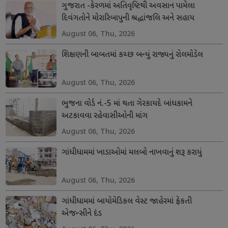
ગુજરાત -કેરળમાં અતિવૃષ્ટિથી અવસાન પામેલા
દિવંગતોને મોરારિબાપુની શ્રદ્ધાંજલિ અને સહાય
August 06, Thu, 2026
શિક્ષણની બાબતમાં કચ્છ બન્યું રાજ્યનું રોલમોડેલ
August 06, Thu, 2026
ભુજના વોર્ડ નં.-5 માં થતા ગેરકાયદે બાંધકામને
અટકાવવા રહેવાસીઓની માંગ
August 06, Thu, 2026
ગાંધીધામમાં ખાડાઓમાં મલબો નાખવાનું શરૂ કરાયું
August 06, Thu, 2026
ગાંધીધામમાં બાયોમેડિકલ વેસ્ટ જાહેરમાં ફેકતી
એજન્સીને દંડ