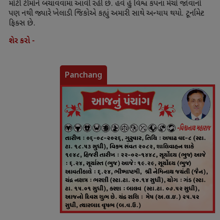
મોટી ટીમોને બચાવવામાં આવી રહી છે. હવે હું વિશ્વ કપના મેચો જોવાનો
પણ નથી જ્યારે ખેલાડી જિકોએ કહ્યું અમારી સાથે અન્યાય થયો. ટૂર્નામેન્ટ
ફિક્સ છે.
શેર કરો -
Panchang