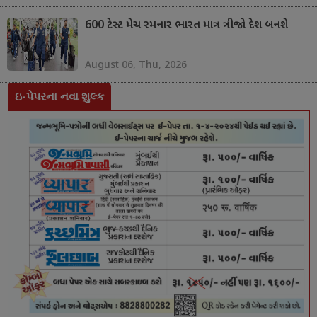
600 ટેસ્ટ મેચ રમનાર ભારત માત્ર ત્રીજો દેશ બનશે
August 06, Thu, 2026
ઇ-પેપરના નવા શુલ્ક