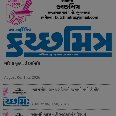
ગરિમા ચૂકયા ઉદયનિધિ
August 06, Thu, 2026
ગ્લાસગોમાં શાનદાર દેખાવે જગાવી નવી ઉમ્મીદ
August 06, Thu, 2026
આત્મવિશ્વાસ નહીં અહંકારનું પરિણામ