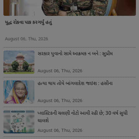
યુદ્ધ રોકવા પાક કરગર્યું હતું
August 06, Thu, 2026
સરકાર યુવાનો સામે આક્રમક ન બને : સુપ્રીમ
August 06, Thu, 2026
હત્યા થાય તોયે બાંગલાદેશ જઇશ : હસીના
August 06, Thu, 2026
પ્લાસ્ટિકની ચલણી નોટો આવી રહી છે; 30 વર્ષ સુધી
ચાલશે
August 06, Thu, 2026