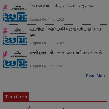
કંડલા બંદરે ત્રણ કરોડનું પાકિસ્તાની ખજૂર જપ્ત
August 06, Thu, 2026
મોટી ચીરઇના આરોપીઓને પકડવા ગયેલી પોલીસ પર
હુમલો
August 06, Thu, 2026
ધ્રબની દુકાનમાંથી ગાંજાના જથ્થા સાથે શખ્સ પકડાયો
August 06, Thu, 2026
Read More
Tantri Lekh