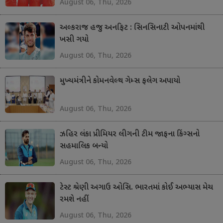
August 06, Thu, 2026
અલ્કરાજ હજુ અનફિટ : સિનસિનાટી ઓપનમાંથી
ખસી ગયો
August 06, Thu, 2026
મુખ્યમંત્રીને કોમનવેલ્થ ગેમ્સ ફલેગ અપાયો
August 06, Thu, 2026
ઝહિર લંકા પ્રીમિયર લીગની ટીમ જાફના કિંગ્સનો
સહમાલિક બન્યો
August 06, Thu, 2026
ટેસ્ટ શ્રેણી અગાઉ ઓસિ. ભારતમાં કોઈ અભ્યાસ મેચ
રમશે નહીં
August 06, Thu, 2026