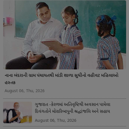
નાના બંદરાની ગ્રામ પંચાયતથી માંડી શાળા સુધીનો વહીવટ મહિલાઓ
હસ્તક
August 06, Thu, 2026
ગુજરાત -કેરળમાં અતિવૃષ્ટિથી અવસાન પામેલા
દિવંગતોને મોરારિબાપુની શ્રદ્ધાંજલિ અને સહાય
August 06, Thu, 2026