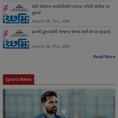
મોટી ચીરઇના આરોપીઓને પકડવા ગયેલી પોલીસ પર
હુમલો
August 06, Thu, 2026
ધ્રબની દુકાનમાંથી ગાંજાના જથ્થા સાથે શખ્સ પકડાયો
August 06, Thu, 2026
Read More
Sports News