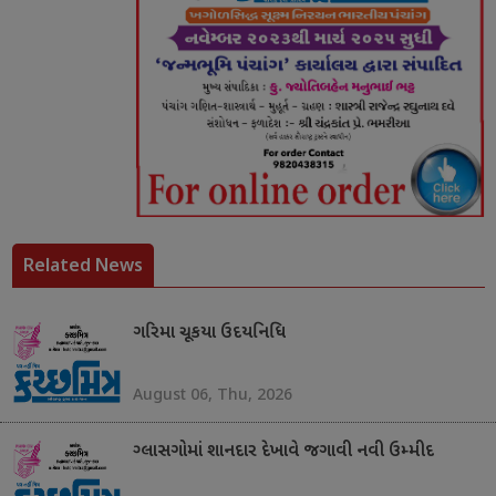
Related News
ગરિમા ચૂકયા ઉદયનિધિ
August 06, Thu, 2026
ગ્લાસગોમાં શાનદાર દેખાવે જગાવી નવી ઉમ્મીદ