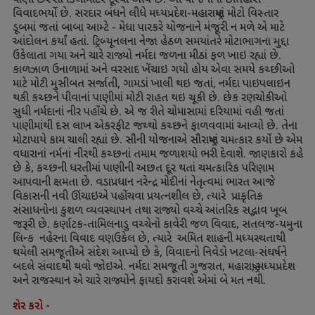
પાણી છસ્સો કિલોમીટર દૂરથી આવે છે. આ યોજનાનો ઈતિહાસ
વિવાદભર્યો છે. સરદાર બંધને લીધે મધ્યપ્રદેશ-મહારાષ્ટ્રમાં મોટો વિસ્તાર
ડૂબમાં જતાં બાબા આમ્ટે - મેધા પારકરે યોજનાને મંજૂરી ન મળે એ માટે
આંદોલન કર્યાં હતાં. ટ્રિબ્યૂનલના નેજા હેઠળ સમયાંતરે મોટાભાગના મુદ્દા
ઉકેલાતા ગયા અને ચારે રાજ્યો નર્મદા જળના મીઠાં ફળ ખાઇ રહ્યાં છે.
કાળઝાળ ઉનાળામાં અને વરસાદ ખેંચાઇ ગયો હોય એવા સમયે કચ્છીઓ
માટે મોટી મુસીબત સર્જાતી
,
ગામડાં ખાલી થઇ જતાં
,
નર્મદા પાઇપલાઇન
થકી કચ્છને પીવાનાં પાણીમાં મોટી રાહત થઇ ચૂકી છે. છેક રણચોકીઓ
સુધી નર્મદાનાં નીર પહોંચે છે. એ જ રીતે ચોમાસામાં દરિયામાં વહી જતાં
પાણીમાંથી દસ લાખ એકરફીટ જથ્થો કચ્છને ફાળવવામાં આવ્યો છે. તેના
મોટાપાયે કામ ચાલી રહ્યાં છે. સૌની યોજનાએ સૌરાષ્ટ્રમાં ચમત્કાર કર્યો છે એમ
વધારાનાં નર્મનાં નીરથી કચ્છનાં તમામ જળાશયો ભરી દેવાશે. જાણકારો કહે
છે કે
,
કચ્છની ધરતીમાં પાણીની અછત દૂર થતાં ચમત્કારિક પરિણામ
આપવાની ક્ષમતા છે. વડાપ્રધાન નરેન્દ્ર મોદીનાં નેતૃત્વમાં ભારત આજે
વિકાસની નવી ઊંચાઇએ પહોંચવા પ્રયત્નશીલ છે
,
ત્યારે પ્રાકૃતિક
સંસાધનોના કુશળ વ્યવસ્થાપન તથા રાજ્યો વચ્ચે આંતરિક સદ્ભાવ ખૂબ
જરૂરી છે. કર્ણાટક-તામિલનાડુ વચ્ચેનો કાવેરી જળ વિવાદ
,
સતલજ-યમુના
લિન્ક નહેરના વિવાદ વણઉકેલ છે
,
ત્યારે અમિત શાહની મધ્યસ્થતાથી
થયેલી સમજૂતીએ સંદેશ આપ્યો છે કે
,
વિવાદનો નિવેડો ખટલા-સંઘર્ષને
બદલે સંવાદથી થવો જોઇએ. નર્મદા સમજૂતી ગુજરાત
,
મહારાષ્ટ્ર
,
મધ્યપ્રદેશ
અને રાજસ્થાન એ ચારે રાજ્યોને ફાયદો કરાવશે એમાં બે મત નથી.
શેર કરો -