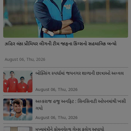
ઝહિર લંકા પ્રીમિયર લીગની ટીમ જાફના કિંગ્સનો સહમાલિક બન્યો
August 06, Thu, 2026
બોક્સિંગ સ્પર્ધામાં જયનગર શાળાની છાત્રાઓ અવ્વલ
August 06, Thu, 2026
અલ્કરાજ હજુ અનફિટ : સિનસિનાટી ઓપનમાંથી ખસી
ગયો
August 06, Thu, 2026
મુખ્યમંત્રીને કોમનવેલ્થ ગેમ્સ ફલેગ અપાયો