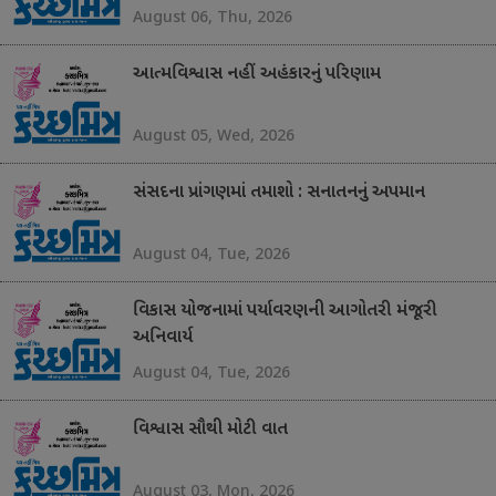
August 06, Thu, 2026
આત્મવિશ્વાસ નહીં અહંકારનું પરિણામ
August 05, Wed, 2026
સંસદના પ્રાંગણમાં તમાશો : સનાતનનું અપમાન
August 04, Tue, 2026
વિકાસ યોજનામાં પર્યાવરણની આગોતરી મંજૂરી
અનિવાર્ય
August 04, Tue, 2026
વિશ્વાસ સૌથી મોટી વાત
August 03, Mon, 2026