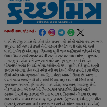
અમારી સાથ જોડાઓ -
પાણી એ રાષ્ટ્રીય સંપત્તિ છે. કોઇ એક રાજ્યમાંથી વહેતી નદીનાં વધારનાં જળ
સમુદ્રમાં વહી જાય તે કરતાં તેનો મહત્તમ ઉપયોગ થવો જોઇએ. જ્યાં
પાણીની ખેંચ છે એવા સૂકા વિસ્તારો સુધી જળ પહોંચાડવાં જોઇએ એવા
ઉમદા વિચાર સાથે સાકાર થયેલી સરદાર સરોવર નર્મદા યોજના ગુજરાત
,
મહારાષ્ટ્ર
,
મધ્યપ્રદેશ અને રાજસ્થાન માટે ચાવીરૂપ પુરવાર થઇ છે. આ
યોજનાએ અનેક વિવાદો જોયા
,
આંદોલનો થયાં
,
સુપ્રીમ કોર્ટ સુધી કાનૂની
દાવપેચ ખેલાયા. તેના અંતે નર્મદા નદી પર દેશનો બીજા ક્રમનો
138
મીટર
ઊંચો નર્મદા બંધ ગુજરાતને સમૃદ્ધિની ગેરંટી આપતો ઊભો છે. આજની
પેઢીને કદાચ ખબરે નહીં હોય એવો વિવાદ ત્રણ દાયકાથી ઊભો હતો.
ગુજરાતના અબજો રૂપિયા લેણાં મધ્યપ્રદેશ
,
રાજસ્થાન
,
મહારાષ્ટ્ર પાસેથી
નીકળતાં હતાં. એ રાજ્યોની બિનભાજપ સરકારોએ ઉકેલને બદલે
ટકરાવનો માર્ગ ભૂતકાળમાં લીધાના બનાવ ઇતિહાસમાં નોંધાયા છે
,
પણ
સહકારથી સમાધાન શક્ય બન્યું. ભૂપેન્દ્ર પટેલ (ગુજરાત)
,
દેવેન્દ્ર ફડનવીસ
(મહારાષ્ટ્ર)
,
ભજનલાલ શર્મા (રાજસ્થાન) અને ડો. મોહન યાદવ (મધ્યપ્રદેશ)