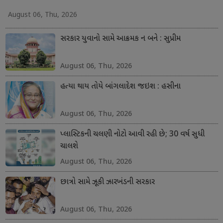
August 06, Thu, 2026
સરકાર યુવાનો સામે આક્રમક ન બને : સુપ્રીમ
August 06, Thu, 2026
હત્યા થાય તોયે બાંગલાદેશ જઇશ : હસીના
August 06, Thu, 2026
પ્લાસ્ટિકની ચલણી નોટો આવી રહી છે; 30 વર્ષ સુધી
ચાલશે
August 06, Thu, 2026
છાત્રો સામે ઝૂકી ઝારખંડની સરકાર
August 06, Thu, 2026