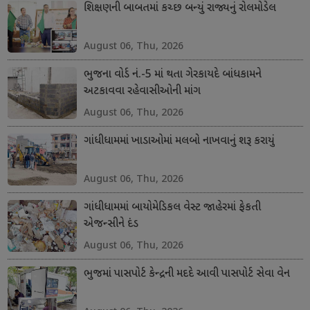
શિક્ષણની બાબતમાં કચ્છ બન્યું રાજ્યનું રોલમોડેલ
August 06, Thu, 2026
ભુજના વોર્ડ નં.-5 માં થતા ગેરકાયદે બાંધકામને
અટકાવવા રહેવાસીઓની માંગ
August 06, Thu, 2026
ગાંધીધામમાં ખાડાઓમાં મલબો નાખવાનું શરૂ કરાયું
August 06, Thu, 2026
ગાંધીધામમાં બાયોમેડિકલ વેસ્ટ જાહેરમાં ફેકતી
એજન્સીને દંડ
August 06, Thu, 2026
ભુજમાં પાસપોર્ટ કેન્દ્રની મદદે આવી પાસપોર્ટ સેવા વેન