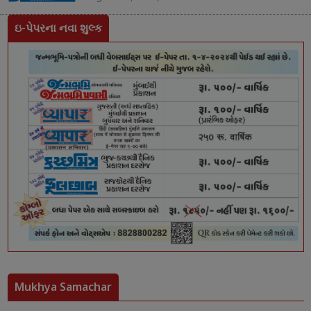
ઇ-પેપરના નવા શુલ્ક
Mukhya Samachar