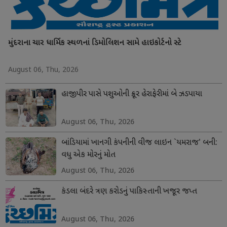
મુંદરાના ચાર ધાર્મિક સ્થળનાં ડિમોલિશન સામે હાઇકોર્ટનો સ્ટે
August 06, Thu, 2026
હાજીપીર પાસે પશુઓની ક્રૂર હેરાફેરીમાં બે ઝડપાયા
August 06, Thu, 2026
બાંડિયામાં ખાનગી કંપનીની વીજ લાઇન `યમરાજ' બની:
વધુ એક મોરનું મોત
August 06, Thu, 2026
કંડલા બંદરે ત્રણ કરોડનું પાકિસ્તાની ખજૂર જપ્ત
August 06, Thu, 2026