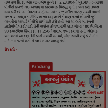
તથા કાર કિં. રૂા. એક લાખ એમ કુલ્લે રૂા.
2,23,804
નો મુદ્દામાલ નખત્રાણા
પોલીસે કબજે લઇ અજાણ્યા કારચાલક વિરુદ્ધ ગુનો દાખલ કરી તપાસ
હાથ ધરી છે. આ ઉપરાંત ચાંદ્રોડામાં રહેનાર જગદીશ નારણ ગઢવી નામનો
શખ્સ આથમણા વાડીવિસ્તારમાં દારૂ લઇને વેચાણ કરતો હોવાની પૂર્વ
બાતમીના આધારે પોલીસે કાર્યવાહી કરી હતી. આ શખ્સને બાવળની
ઝાડીમાંથી પકડી પાડી તેની પાસેના કોથળામાંથી સ્ટાર ગોલ્ડ
180
મિ.લિ.ના
90
કવાર્ટરિયા કિંમત રૂા.
11,250
નો શરાબ જપ્ત કરાયો હતો. ચંદીગઢ
બનાવટનો આ દારૂ તેની પાસે કયાંથી આવ્યો
,
કોણ આપી ગયું કે તે કોના
માટે કામ કરતો હતો તે કાંઇ બહાર આવ્યું નથી.
શેર કરો -
Panchang