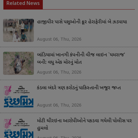
Related News
હાજીપીર પાસે પશુઓની ક્રૂર હેરાફેરીમાં બે ઝડપાયા
August 06, Thu, 2026
બાંડિયામાં ખાનગી કંપનીની વીજ લાઇન `યમરાજ'
બની: વધુ એક મોરનું મોત
August 06, Thu, 2026
કંડલા બંદરે ત્રણ કરોડનું પાકિસ્તાની ખજૂર જપ્ત
August 06, Thu, 2026
મોટી ચીરઇના આરોપીઓને પકડવા ગયેલી પોલીસ પર
હુમલો
August 06, Thu, 2026