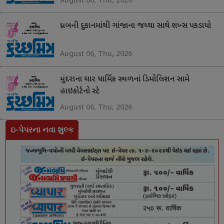
ધ્રબની દુકાનમાંથી ગાંજાના જથ્થા સાથે શખ્સ પકડાયો
August 06, Thu, 2026
મુંદરાના ચાર ધાર્મિક સ્થળનાં ડિમોલિશન સામે
હાઇકોર્ટનો સ્ટે
August 06, Thu, 2026
ઇ-પેપરના નવા શુલ્ક