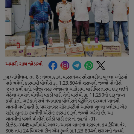
અમારી સાથ જોડાઓ -
ભુજ/ગાંધીધામ
,
તા.
8 :
નખત્રાણાના પારસનગર સોસાયટીના ખુલ્લા પ્લોટમાં
પાર્ક થયેલી કારમાંથી પોલીસે રૂા.
1,23,804
નો શરાબનો જથ્થો પોલીસે
જપ્ત કર્યો હતો. બીજી તરફ અંજારના ચાંદ્રોડામાં વાડીવિસ્તારમાં દારૂ લઇને
બેઠેલા શખ્સને પોલીસે પકડી પાડી તેની પાસેથી રૂા.
11,250
નો દારૂ જપ્ત
કર્યો હતો. ગઇકાલે રાત્રે નખત્રાણા પોલીસને પેટ્રોલિંગ દરમ્યાન ખાનગી
બાતમી મળી હતી કે
,
પારસનગર સોસાયટીમાં આવેલા ખુલ્લા પ્લોટમાં એક
સફેદ હ્યુન્ડાઇ કંપનીની એસેન્ટ કારમાં દારૂનો જથ્થો ભરેલો છે. આ
બાતમીનાં પગલે પોલીસે દરોડો પાડી કાર નં. જી.જે.-
01-
ડી.ઝેડ.-
7445
વાળીમાંથી અલગ-અલગ બ્રાન્ડના શરાબના કવાર્ટરિયા નંગ
806
તથા
24
બિયરના ટીન એમ કુલ્લે રૂા.
1,23,804
નો શરાબનો જથ્થો