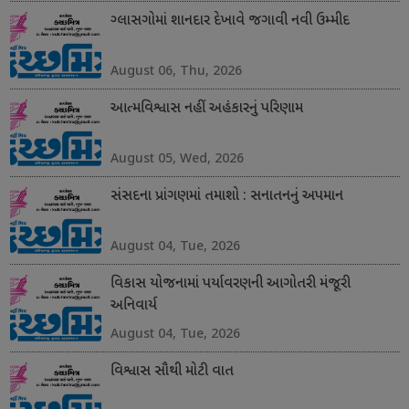
ગ્લાસગોમાં શાનદાર દેખાવે જગાવી નવી ઉમ્મીદ
August 06, Thu, 2026
આત્મવિશ્વાસ નહીં અહંકારનું પરિણામ
August 05, Wed, 2026
સંસદના પ્રાંગણમાં તમાશો : સનાતનનું અપમાન
August 04, Tue, 2026
વિકાસ યોજનામાં પર્યાવરણની આગોતરી મંજૂરી
અનિવાર્ય
August 04, Tue, 2026
વિશ્વાસ સૌથી મોટી વાત