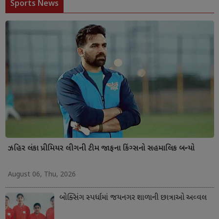
Sports News
ઝહિર લંકા પ્રીમિયર લીગની ટીમ જાફના કિંગ્સનો સહમાલિક બન્યો
August 06, Thu, 2026
બોક્સિંગ સ્પર્ધામાં જયનગર શાળાની છાત્રાઓ અવ્વલ