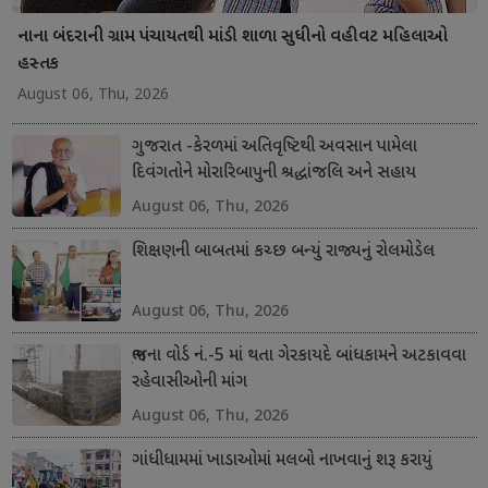
નાના બંદરાની ગ્રામ પંચાયતથી માંડી શાળા સુધીનો વહીવટ મહિલાઓ
હસ્તક
August 06, Thu, 2026
ગુજરાત -કેરળમાં અતિવૃષ્ટિથી અવસાન પામેલા
દિવંગતોને મોરારિબાપુની શ્રદ્ધાંજલિ અને સહાય
August 06, Thu, 2026
શિક્ષણની બાબતમાં કચ્છ બન્યું રાજ્યનું રોલમોડેલ
August 06, Thu, 2026
ભુજના વોર્ડ નં.-5 માં થતા ગેરકાયદે બાંધકામને અટકાવવા
રહેવાસીઓની માંગ
August 06, Thu, 2026
ગાંધીધામમાં ખાડાઓમાં મલબો નાખવાનું શરૂ કરાયું