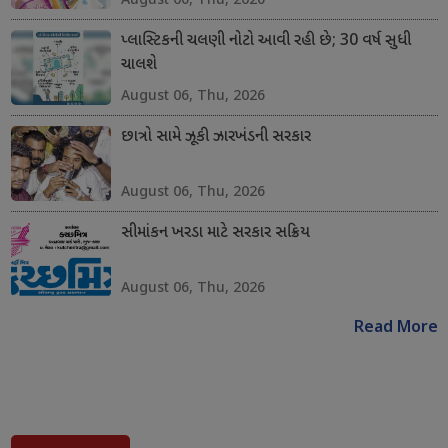
પ્લાસ્ટિકની ચલણી નોટો આવી રહી છે; 30 વર્ષ સુધી
ચાલશે
August 06, Thu, 2026
છાત્રો સામે ઝૂકી ઝારખંડની સરકાર
August 06, Thu, 2026
સીમાંકન ખરડા માટે સરકાર સક્રિય
August 06, Thu, 2026
Read More