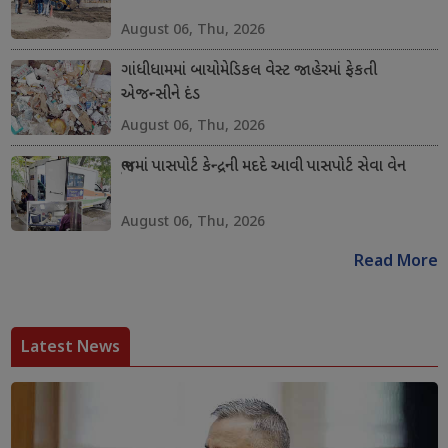
August 06, Thu, 2026
ગાંધીધામમાં બાયોમેડિકલ વેસ્ટ જાહેરમાં ફેકતી
એજન્સીને દંડ
August 06, Thu, 2026
ભુજમાં પાસપોર્ટ કેન્દ્રની મદદે આવી પાસપોર્ટ સેવા વેન
August 06, Thu, 2026
Read More
Latest News