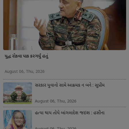
યુદ્ધ રોકવા પાક કરગર્યું હતું
August 06, Thu, 2026
સરકાર યુવાનો સામે આક્રમક ન બને : સુપ્રીમ
August 06, Thu, 2026
હત્યા થાય તોયે બાંગલાદેશ જઇશ : હસીના
August 06, Thu, 2026