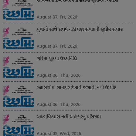
સાયબર ક્રાઈમ ઉપર સકંજો કસવા સુપ્રીમનો આદેશ
August 07, Fri, 2026
યુવાનો સાથે સંઘર્ષ નહીં પણ સંવાદની સુપ્રીમ સલાહ
August 07, Fri, 2026
ગરિમા ચૂકયા ઉદયનિધિ
August 06, Thu, 2026
ગ્લાસગોમાં શાનદાર દેખાવે જગાવી નવી ઉમ્મીદ
August 06, Thu, 2026
આત્મવિશ્વાસ નહીં અહંકારનું પરિણામ
August 05, Wed, 2026