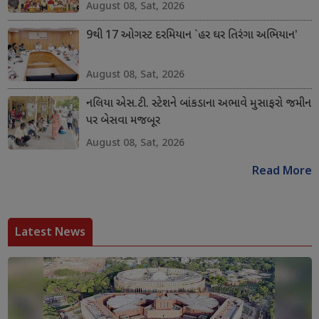
August 08, Sat, 2026
9થી 17 ઓગસ્ટ દરમિયાન `હર ઘર તિરંગા અભિયાન'
August 08, Sat, 2026
નલિયા એસ.ટી. સ્ટેશને બાંકડાના અભાવે મુસાફરો જમીન
પર બેસવા મજબૂર
August 08, Sat, 2026
Read More
Latest News