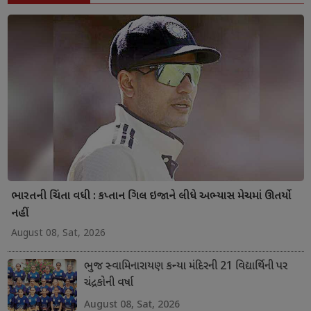
ભારતની ચિંતા વધી : કપ્તાન ગિલ ઇજાને લીધે અભ્યાસ મેચમાં ઊતર્યો
નહીં
August 08, Sat, 2026
ભુજ સ્વામિનારાયણ કન્યા મંદિરની 21 વિદ્યાર્થિની પર
ચંદ્રકોની વર્ષા
August 08, Sat, 2026