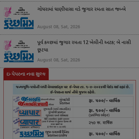
ગોધરામાં ધાણીપાસા વડે જુગાર રમતા સાત જબ્બે
August 08, Sat, 2026
પૂર્વ કચ્છમાં જુગાર રમતા 12 ખેલીની અટક; બે નાસી
છૂટયા
August 08, Sat, 2026
ઇ-પેપરના નવા શુલ્ક