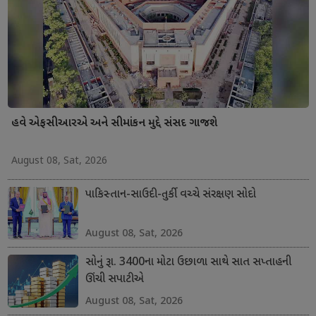
હવે એફસીઆરએ અને સીમાંકન મુદ્દે સંસદ ગાજશે
August 08, Sat, 2026
પાકિસ્તાન-સાઉદી-તુર્કી વચ્ચે સંરક્ષણ સોદો
August 08, Sat, 2026
સોનું રૂા. 3400ના મોટા ઉછાળા સાથે સાત સપ્તાહની
ઊંચી સપાટીએ
August 08, Sat, 2026