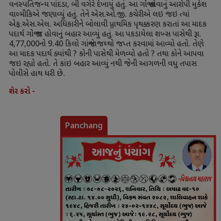
વનસ્પતિજન્ય પાંદડા
,
બી વગેરે દેખાયું હતું. આ ગાંજો હોવાનું આરોપી મુકેશ
વાલ્મીકિએ જણાવ્યું હતું. તેને એસ.ઓ.જી. કચેરીએ લઇ જઇ ત્યાં
એફ.એસ.એલ. અધિકારીને બોલાવી પ્ર્રાથમિક પૃથક્કરણ કરાતાં આ માદક
પદાર્થ ગાંજો જ હોવાનું બહાર આવ્યું હતું. આ પકડાયેલા શખ્સ પાસેથી રૂા.
4,77,000
નો
9.40
કિલો ગાંજાનો જથ્થો જપ્ત કરવામાં આવ્યો હતો. તેણે
આ માદક પદાર્થ ક્યાંથી
?
કોની પાસેથી મેળવ્યો હતો
?
તથા કોને આપવા
જઇ રહ્યો હતો. તે કાંઇ બહાર આવ્યું નથી જેની આગળની વધુ તપાસ
પોલીસે હાથ ધરી છે.
શેર કરો -
Panchang