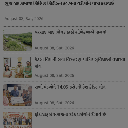
ભુજ બ્રહ્મસમાજ સિનિયર સિટીઝન ક્લબના વડીલોને યાત્રા કરાવાઈ
August 08, Sat, 2026
વરસાદ બાદ ભોયડ કાંઠો સોળેકળાએ પાંગર્યો
August 08, Sat, 2026
કંડલા વિમાની સેવા વિસ્તરણ-યાત્રિક સુવિધાઓ વધારવા
માંગ
August 08, Sat, 2026
સખી મંડળોને 14.05 કરોડની કેશ ક્રેડિટ લોન
August 08, Sat, 2026
ફોટોગ્રાફર્સ સમાજના દરેક પ્રસંગોને દીપાવે છે