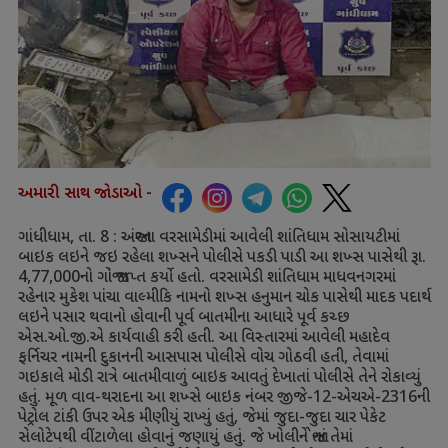
અમારી સાથ જોડાઓ -
ગાંધીધામ
,
તા.
8 :
અંજારના વરસામેડીમાં આવેલી શાંતિધામ સોસાયટીમાં
બાઇક લઇને જઇ રહેલા શખ્સને પોલીસે પકડી પાડી આ શખ્સ પાસેથી રૂા.
4,77,000
નો ગાંજો જપ્ત કર્યો હતો. વરસામેડી શાંતિધામ માધવનગરમાં
રહેનાર મુકેશ પાંચા વાલ્મીકિ નામનો શખ્સ હનુમાન ચોક પાસેથી માદક પદાર્થ
લઇને પસાર થવાનો હોવાની પૂર્વ બાતમીના આધારે પૂર્વ કચ્છ
એસ.ઓ.જી.એ કાર્યવાહી કરી હતી. આ વિસ્તારમાં આવેલી મહાદેવ
ફર્નિચર નામની દુકાનની આસપાસ પોલીસે વોચ ગોઠવી હતી
,
તેવામાં
ગઇકાલે મોડી રાત્રે બાતમીવાળું બાઇક આવતું દેખાતાં પોલીસે તેને રોકાવ્યું
હતું. મૂળ વાવ-થરાદના આ શખ્સે બાઇક નંબર જીજે-
12-
એચએ-
2316
ની
પેટ્રોલ ટાંકી ઉપર એક મીણીયું રાખ્યું હતું
,
જેમાં જુદા-જુદા ચાર પેકેટ
સેલોટેપથી વીંટાળેલા હોવાનું જણાયું હતું. જે ખોલીને જોતાં તેમાં