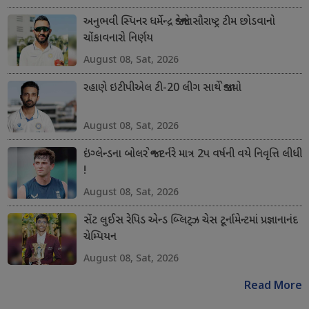
અનુભવી સ્પિનર ધર્મેન્દ્ર જાડેજાનો સૌરાષ્ટ્ર ટીમ છોડવાનો
ચોંકાવનારો નિર્ણય
August 08, Sat, 2026
રહાણે ઇટીપીએલ ટી-20 લીગ સાથે જોડાયો
August 08, Sat, 2026
ઇંગ્લેન્ડના બોલર જોન ટર્નરે માત્ર 2પ વર્ષની વયે નિવૃત્તિ લીધી
!
August 08, Sat, 2026
સેંટ લુઈસ રેપિડ એન્ડ બ્લિટ્ઝ ચેસ ટૂર્નામેન્ટમાં પ્રજ્ઞાનાનંદ
ચેમ્પિયન
August 08, Sat, 2026
Read More