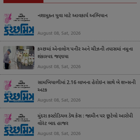
નશામુક્ત યુવા માટે આવકાર્ય અભિયાન
August 08, Sat, 2026
કચ્છમાં એનાલોગ પનીર અને ચીઝની તપાસમાં નમૂના
શંકાસ્પદ જણાયા
August 08, Sat, 2026
સામખિયાળીમાં 2.16 લાખના હેરોઇન સાથે બે શખ્સની
અટક
August 08, Sat, 2026
મુંદરા કસ્ટોડિયલ ડેથ કેસ : જામીન પર છૂટેલો આરોપી
વોરંટ બાદ હાજર
August 08, Sat, 2026